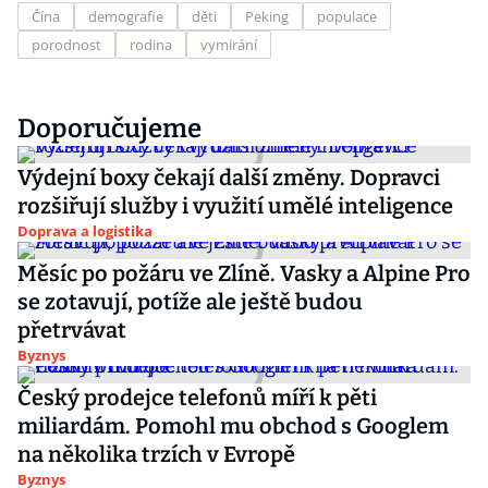
Čína
demografie
děti
Peking
populace
porodnost
rodina
vymírání
Doporučujeme
Výdejní boxy čekají další změny. Dopravci
rozšiřují služby i využití umělé inteligence
Doprava a logistika
Měsíc po požáru ve Zlíně. Vasky a Alpine Pro
se zotavují, potíže ale ještě budou
přetrvávat
Byznys
Český prodejce telefonů míří k pěti
miliardám. Pomohl mu obchod s Googlem
na několika trzích v Evropě
Byznys