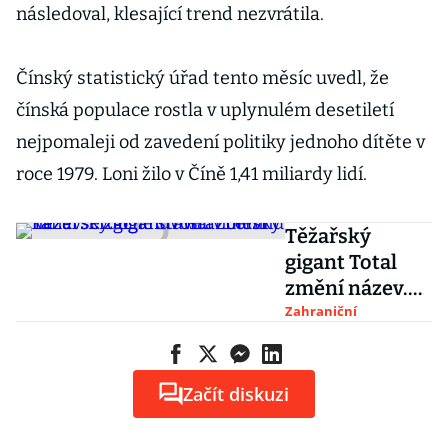
následoval, klesající trend nezvrátila.
Čínský statistický úřad tento měsíc uvedl, že
čínská populace rostla v uplynulém desetiletí
nejpomaleji od zavedení politiky jednoho dítěte v
roce 1979. Loni žilo v Číně 1,41 miliardy lidí.
Těžařský
gigant Total
změní název.
Erdoğanův
Zahraniční
Istanbulský
kanál se začne
stavět v červnu
Začít diskuzi