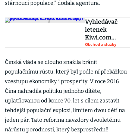
stárnoucí populace," dodala agentura.
Vyhledávač
letenek
Kiwi.com
skoncoval s
Obchod a služby
Čínou.
Investice
Čínská vláda se dlouho snažila bránit
přesměruje z
populačnímu růstu, který byl podle ní překážkou
Asie do Evropy
vzestupu ekonomiky i prosperity. V roce 2016
Čína nahradila politiku jednoho dítěte,
uplatňovanou od konce 70. let s cílem zastavit
tehdejší populační explozi, limitem dvou dětí na
jeden pár. Tato reforma navzdory dvouletému
nárůstu porodnosti, který bezprostředně