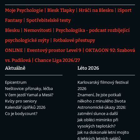
Moje Psychologie
Blesk Tlapky
Hráči na Blesku
iSport
Fantasy
Spotřebitelské testy
Blesku
Nemovitosti
Psychologika - podcast rozbíjející
psychologické mýty
Fotbalové přestupy
ONLINE
Eventový prostor Level 9
OKTAGON 92: Szabová
vs. Pudilová
Chance Liga 2026/27
Aktuálně
Léto 2026
Epicentrum
Karlovarský filmový festival
Neštovice: příznaky, léčba
2026
V čem jezdí Yamal a Mesii?
Znamení, že jste potkali
Kvízy pro seniory
někoho z minulého života
Kalendář úplňků 2026
Astronomické úkazy 2026:
Co je bodycount?
zatmění slunce a další
Jak obléci miminko při
vysokých teplotách?
Jak na dokonalé letní mojito
6 lehkých letních salátů