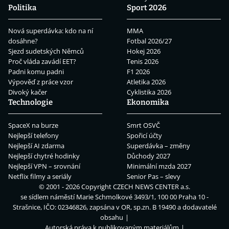
Politika
Sport 2026
Nová superdávka: kdo na ní
MMA
dosáhne?
Fotbal 2026/27
Sjezd sudetských Němců
Hokej 2026
Proč vláda zavádí EET?
Tenis 2026
Padni komu padni
F1 2026
Výpověď z práce vzor
Atletika 2026
Divoký kačer
Cyklistika 2026
Technologie
Ekonomika
SpaceX na burze
Smrt OSVČ
Nejlepší telefony
Spořicí účty
Nejlepší AI zdarma
Superdávka – změny
Nejlepší chytré hodinky
Důchody 2027
Nejlepší VPN – srovnání
Minimální mzda 2027
Netflix filmy a seriály
Senior Pas – slevy
© 2001 - 2026 Copyright
CZECH NEWS CENTER a.s.
se sídlem náměstí Marie Schmolkové 3493/1, 100 00 Praha 10 -
Strašnice, IČO: 02346826, zapsána v OR, sp.zn. B 19490 a dodavatelé
obsahu
Autorská práva k publikovaným materiálům