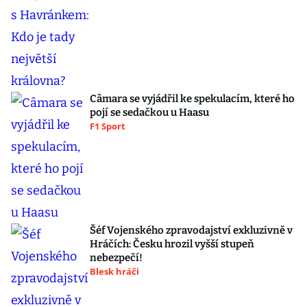
Câmara se vyjádřil ke spekulacím, které ho
pojí se sedačkou u Haasu
F1 Sport
Šéf Vojenského zpravodajství exkluzivně v
Hráčích: Česku hrozil vyšší stupeň
nebezpečí!
Blesk hráči