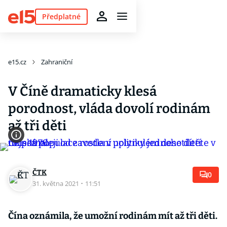
Předplatné
e15.cz
Zahraniční
V Číně dramaticky klesá
porodnost, vláda dovolí rodinám
až tři děti
ČTK
0
31. května 2021
·
11:51
Čína oznámila, že umožní rodinám mít až tři děti.