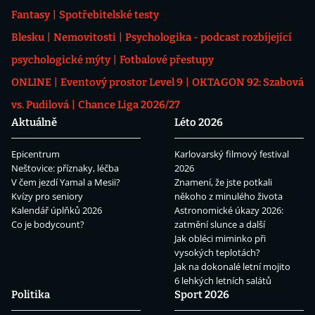
Fantasy
Spotřebitelské testy
Blesku
Nemovitosti
Psychologika - podcast rozbíjející
psychologické mýty
Fotbalové přestupy
ONLINE
Eventový prostor Level 9
OKTAGON 92: Szabová
vs. Pudilová
Chance Liga 2026/27
Aktuálně
Léto 2026
Epicentrum
Karlovarský filmový festival
Neštovice: příznaky, léčba
2026
V čem jezdí Yamal a Mesii?
Znamení, že jste potkali
Kvízy pro seniory
někoho z minulého života
Kalendář úplňků 2026
Astronomické úkazy 2026:
Co je bodycount?
zatmění slunce a další
Jak obléci miminko při
vysokých teplotách?
Jak na dokonalé letní mojito
6 lehkých letních salátů
Politika
Sport 2026