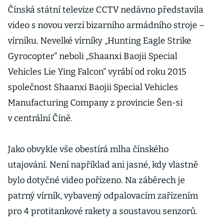
Čínská státní televize CCTV nedávno představila
video s novou verzí bizarního armádního stroje –
vírníku. Nevelké vírníky „Hunting Eagle Strike
Gyrocopter“ neboli „Shaanxi Baojii Special
Vehicles Lie Ying Falcon“ vyrábí od roku 2015
společnost Shaanxi Baojii Special Vehicles
Manufacturing Company z provincie Šen-si
v centrální Číně.
Jako obvykle vše obestírá mlha čínského
utajování. Není například ani jasné, kdy vlastně
bylo dotyčné video pořízeno. Na záběrech je
patrný vírník, vybavený odpalovacím zařízením
pro 4 protitankové rakety a soustavou senzorů.