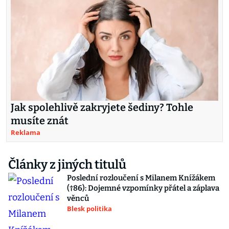
Jak spolehlivě zakryjete šediny? Tohle
musíte znát
Reklama
Články z jiných titulů
Poslední rozloučení s Milanem Knížákem
(†86): Dojemné vzpomínky přátel a záplava
věnců
Blesk politika