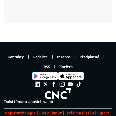
Kontakty
Redakce
Inzerce
Předplatné
RSS
Kariéra
Další témata z našich webů
Moje Psychologie
Blesk Tlapky
Hráči na Blesku
iSport