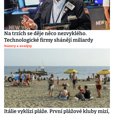
Na trzích se děje něco nezvyklého.
Technologické firmy shánějí miliardy
Názory a analýzy
Itálie vyklízí pláže. První plážové kluby mizí,