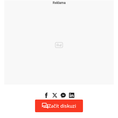
armád
Začít diskuzi