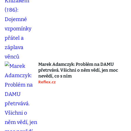
Marek Adamczyk: Problém na DAMU
přetrvává. Všichni o něm vědí, jen moc
nevědí, co s ním
Reflex.cz