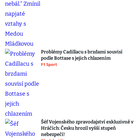
Problémy Cadillacu s brzdami souvisí
podle Bottase s jejich chlazením
F1 Sport
Šéf Vojenského zpravodajství exkluzivně v
Hráčích: Česku hrozil vyšší stupeň
nebezpečí!