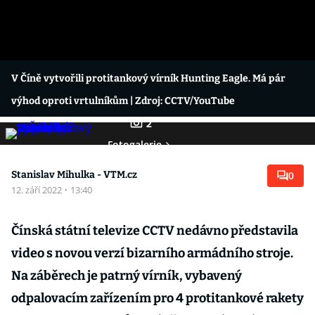
V Číně vytvořili protitankový vírník Hunting Eagle. Má pár
výhod oproti vrtulníkům
| Zdroj: CCTV/YouTube
2
Fotogalerie
Stanislav Mihulka - VTM.cz
0
12. září 2022
·
13:40
Čínská státní televize CCTV nedávno představila
video s novou verzí bizarního armádního stroje.
Na záběrech je patrný vírník, vybavený
odpalovacím zařízením pro 4 protitankové rakety