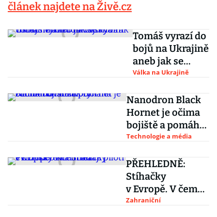
článek najdete na Živě.cz
Tomáš vyrazí do
bojů na Ukrajině
aneb jak se
vybírá třicet
Válka na Ukrajině
milionů na
český tank
Nanodron Black
Hornet je očima
bojiště a pomáhá
zachraňovat
Technologie a média
životy
PŘEHLEDNĚ:
Stíhačky
v Evropě. V čem
létají piloti
Zahraniční
evropských