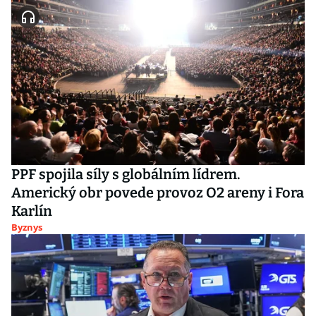
PPF spojila síly s globálním lídrem.
Americký obr povede provoz O2 areny i Fora
Karlín
Byznys