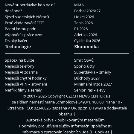
Nová superdávka: kdo na ní
MMA
dosáhne?
Fotbal 2026/27
Sjezd sudetských Němců
Hokej 2026
Proč vláda zavádí EET?
Tenis 2026
Padni komu padni
F1 2026
Výpověď z práce vzor
Atletika 2026
Divoký kačer
Cyklistika 2026
Technologie
Ekonomika
SpaceX na burze
Smrt OSVČ
Nejlepší telefony
Spořicí účty
Nejlepší AI zdarma
Superdávka – změny
Nejlepší chytré hodinky
Důchody 2027
Nejlepší VPN – srovnání
Minimální mzda 2027
Netflix filmy a seriály
Senior Pas – slevy
© 2001 - 2026 Copyright
CZECH NEWS CENTER a.s.
se sídlem náměstí Marie Schmolkové 3493/1, 100 00 Praha 10 -
Strašnice, IČO: 02346826, zapsána v OR, sp.zn. B 19490 a dodavatelé
obsahu
Autorská práva k publikovaným materiálům
Podmínky pro užívání služby informační společnosti
Informace o zpracování osobních údajů
Cookies