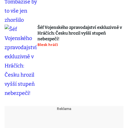
Šéf Vojenského zpravodajství exkluzivně v
Hráčích: Česku hrozil vyšší stupeň
nebezpečí!
Blesk hráči