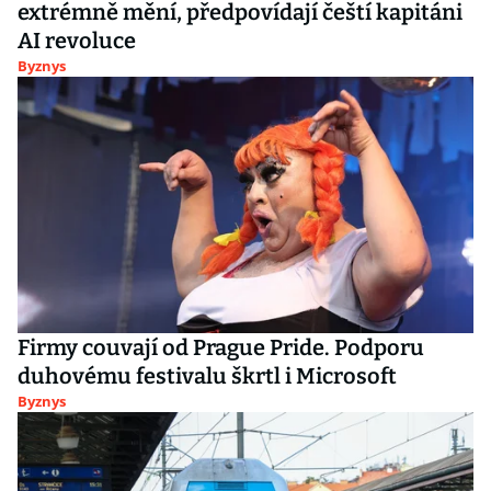
extrémně mění, předpovídají čeští kapitáni
AI revoluce
Byznys
Firmy couvají od Prague Pride. Podporu
duhovému festivalu škrtl i Microsoft
Byznys