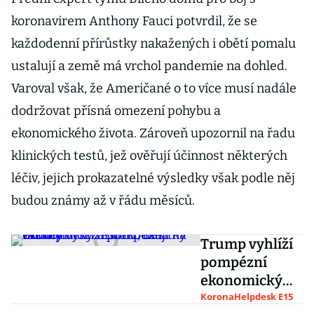
koronavirem Anthony Fauci potvrdil, že se
každodenní přírůstky nakažených i obětí pomalu
ustalují a země má vrchol pandemie na dohled.
Varoval však, že Američané o to více musí nadále
dodržovat přísná omezení pohybu a
ekonomického života. Zároveň upozornil na řadu
klinických testů, jež ověřují účinnost některých
léčiv, jejich prokazatelné výsledky však podle něj
budou známy až v řádu měsíců.
Trump vyhlíží
pompézní
ekonomický
restart, desítky
KoronaHelpdesk E15