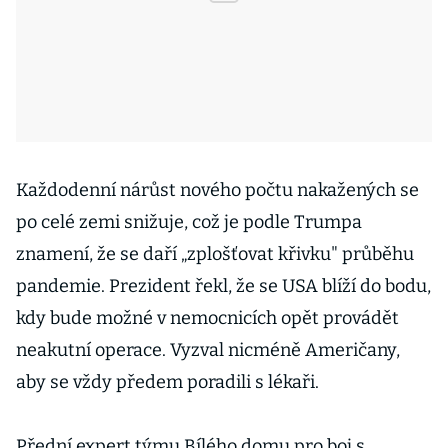
Každodenní nárůst nového počtu nakažených se
po celé zemi snižuje, což je podle Trumpa
znamení, že se daří „zplošťovat křivku" průběhu
pandemie. Prezident řekl, že se USA blíží do bodu,
kdy bude možné v nemocnicích opět provádět
neakutní operace. Vyzval nicméně Američany,
aby se vždy předem poradili s lékaři.
Přední expert týmu Bílého domu pro boj s