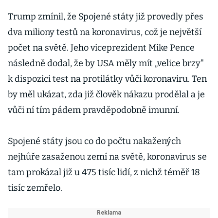
milionů lidí
zatím koukají
Trump zmínil, že Spojené státy již provedly přes
na Disney+
dva miliony testů na koronavirus, což je největší
počet na světě. Jeho viceprezident Mike Pence
následně dodal, že by USA měly mít „velice brzy"
k dispozici test na protilátky vůči koronaviru. Ten
by měl ukázat, zda již člověk nákazu prodělal a je
vůči ní tím pádem pravděpodobně imunní.
Spojené státy jsou co do počtu nakažených
nejhůře zasaženou zemí na světě, koronavirus se
tam prokázal již u 475 tisíc lidí, z nichž téměř 18
tisíc zemřelo.