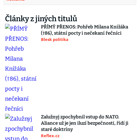
Články z jiných titulů
PŘÍMÝ PŘENOS: Pohřeb Milana Knížáka
(†86), státní pocty i nečekaní řečníci
Blesk politika
Zalužnyj zpochybnil vstup do NATO.
Aliance už je jen iluzí bezpečnosti, řídí ji
staré doktríny
Reflex.cz