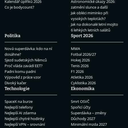
Kalendář úplňků 2026
Astronomické úkazy 2026:
Co je bodycount?
zatmění slunce a další
Jak obléci miminko při
vysokých teplotách?
Jak na dokonalé letní mojito
6 lehkých letních salátů
Politika
Sport 2026
Nová superdávka: kdo na ní
MMA
dosáhne?
Fotbal 2026/27
Sjezd sudetských Němců
Hokej 2026
Proč vláda zavádí EET?
Tenis 2026
Padni komu padni
F1 2026
Výpověď z práce vzor
Atletika 2026
Divoký kačer
Cyklistika 2026
Technologie
Ekonomika
SpaceX na burze
Smrt OSVČ
Nejlepší telefony
Spořicí účty
Nejlepší AI zdarma
Superdávka – změny
Nejlepší chytré hodinky
Důchody 2027
Nejlepší VPN – srovnání
Minimální mzda 2027