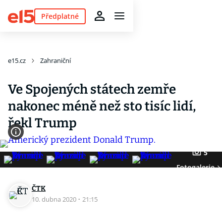
Předplatné
e15.cz
Zahraniční
Ve Spojených státech zemře
nakonec méně než sto tisíc lidí,
řekl Trump
5
Fotogalerie
ČTK
10. dubna 2020
·
21:15