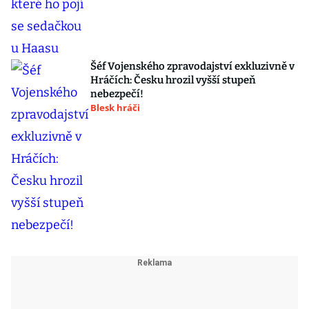
Šéf Vojenského zpravodajství exkluzivně v
Hráčích: Česku hrozil vyšší stupeň
nebezpečí!
Blesk hráči