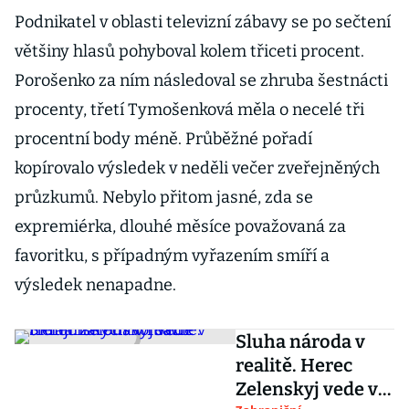
Podnikatel v oblasti televizní zábavy se po sečtení
většiny hlasů pohyboval kolem třiceti procent.
Porošenko za ním následoval se zhruba šestnácti
procenty, třetí Tymošenková měla o necelé tři
procentní body méně. Průběžné pořadí
kopírovalo výsledek v neděli večer zveřejněných
průzkumů. Nebylo přitom jasné, zda se
expremiérka, dlouhé měsíce považovaná za
favoritku, s případným vyřazením smíří a
výsledek nenapadne.
Sluha národa v
realitě. Herec
Zelenskyj vede v