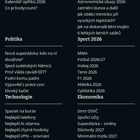
Kalendář úplňků 2026
Astronomické úkazy 2026:
Co je bodycount?
zatmění slunce a další
Jak obléci miminko při
vysokých teplotách?
Jak na dokonalé letní mojito
6 lehkých letních salátů
Politika
Sport 2026
Nová superdávka: kdo na ní
MMA
dosáhne?
Fotbal 2026/27
Sjezd sudetských Němců
Hokej 2026
Proč vláda zavádí EET?
Tenis 2026
Padni komu padni
F1 2026
Výpověď z práce vzor
Atletika 2026
Divoký kačer
Cyklistika 2026
Technologie
Ekonomika
SpaceX na burze
Smrt OSVČ
Nejlepší telefony
Spořicí účty
Nejlepší AI zdarma
Superdávka – změny
Nejlepší chytré hodinky
Důchody 2027
Nejlepší VPN – srovnání
Minimální mzda 2027