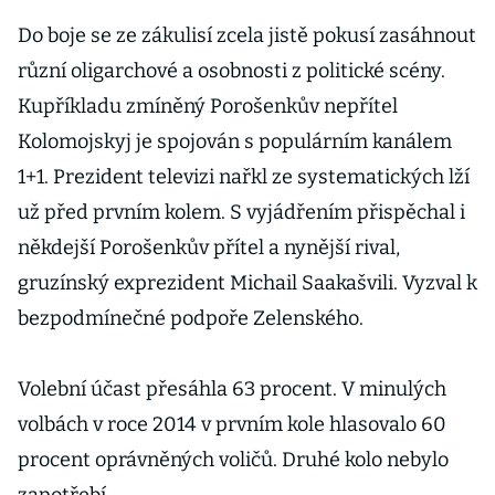
Zelenskyj
Do boje se ze zákulisí zcela jistě pokusí zasáhnout
různí oligarchové a osobnosti z politické scény.
Kupříkladu zmíněný Porošenkův nepřítel
Kolomojskyj je spojován s populárním kanálem
1+1. Prezident televizi nařkl ze systematických lží
už před prvním kolem. S vyjádřením přispěchal i
někdejší Porošenkův přítel a nynější rival,
gruzínský exprezident Michail Saakašvili. Vyzval k
bezpodmínečné podpoře Zelenského.
Volební účast přesáhla 63 procent. V minulých
volbách v roce 2014 v prvním kole hlasovalo 60
procent oprávněných voličů. Druhé kolo nebylo