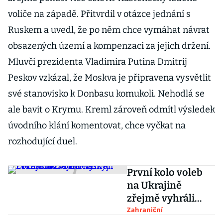
voliče na západě. Přitvrdil v otázce jednání s
Ruskem a uvedl, že po něm chce vymáhat návrat
obsazených území a kompenzaci za jejich držení.
Mluvčí prezidenta Vladimira Putina Dmitrij
Peskov vzkázal, že Moskva je připravena vysvětlit
své stanovisko k Donbasu komukoli. Nehodlá se
ale bavit o Krymu. Kreml zároveň odmítl výsledek
úvodního klání komentovat, chce vyčkat na
rozhodující duel.
První kolo voleb
na Ukrajině
zřejmě vyhráli
Porošenko a
Zahraniční