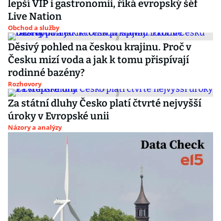
lepší VIP i gastronomii, říká evropský šéf
Live Nation
Obchod a služby
Děsivý pohled na českou krajinu. Proč v
Česku mizí voda a jak k tomu přispívají
rodinné bazény?
Rozhovory
Za státní dluhy Česko platí čtvrté nejvyšší
úroky v Evropské unii
Názory a analýzy