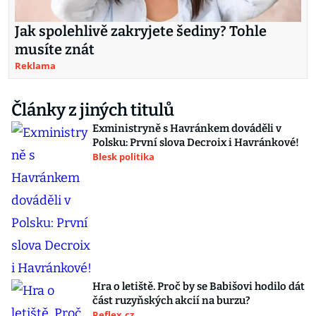
Jak spolehlivě zakryjete šediny? Tohle
musíte znát
Reklama
Články z jiných titulů
Exministryně s Havránkem dováděli v
Polsku: První slova Decroix i Havránkové!
Blesk politika
Hra o letiště. Proč by se Babišovi hodilo dát
část ruzyňských akcií na burzu?
Reflex.cz