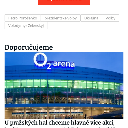
Petro Porošenko
prezidentské volby
Ukrajina
Volby
Volodymyr Zelenskyj
Doporučujeme
U pražských hal chceme hlavně více akcí,