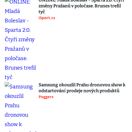
ONLINE: Mladá Boleslav - Sparta 2:0. Čtyři
změny Pražanů v poločase. Brunes trefil
tyč
iSport.cz
Samsung okouzlil Prahu dronovou show k
odstartování prodeje nových produktů
Poggers