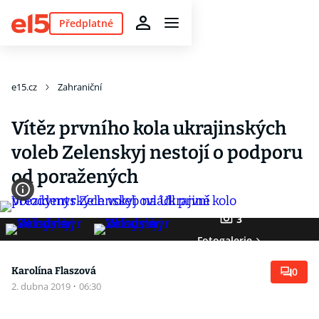
Předplatné
e15.cz
Zahraniční
Vítěz prvního kola ukrajinských
voleb Zelenskyj nestojí o podporu
od poražených
3
Fotogalerie
Karolína Flaszová
0
2. dubna 2019
·
06:30