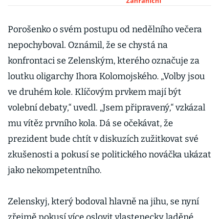
ukrajinských
Zahraniční
volbách
Porošenko o svém postupu od nedělního večera
nepochyboval. Oznámil, že se chystá na
konfrontaci se Zelenským, kterého označuje za
loutku oligarchy Ihora Kolomojského. „Volby jsou
ve druhém kole. Klíčovým prvkem mají být
volební debaty,“ uvedl. „Jsem připravený,“ vzkázal
mu vítěz prvního kola. Dá se očekávat, že
prezident bude chtít v diskuzích zužitkovat své
zkušenosti a pokusí se politického nováčka ukázat
jako nekompetentního.
Zelenskyj, který bodoval hlavně na jihu, se nyní
zřejmě pokusí více oslovit vlastenecky laděné