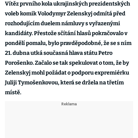
Vítěz prvního kola ukrajinských prezidentských
voleb komik Volodymyr Zelenskyj odmítá před
rozhodujícím duelem námluvy s vyřazenými
kandidáty. Přestože sčítání hlasů pokračovalo v
pondělí pomalu, bylo pravděpodobné, že se s ním
21. dubna utká současná hlava státu Petro
Porošenko. Začalo se tak spekulovat o tom, že by
Zelenskyj mohl požádat o podporu expremiérku
Juliji Tymošenkovou, která se držela na třetím
místě.