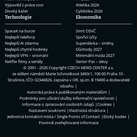
Výpověď z práce vzor
Atletika 2026
Divoký kačer
Cyklistika 2026
Technologie
Ekonomika
SpaceX na burze
Smrt OSVČ
Nejlepší telefony
Spořicí účty
Nejlepší AI zdarma
Superdávka – změny
Nejlepší chytré hodinky
Důchody 2027
Nejlepší VPN – srovnání
Minimální mzda 2027
Netflix filmy a seriály
Senior Pas – slevy
© 2001 - 2026 Copyright
CZECH NEWS CENTER a.s.
se sídlem náměstí Marie Schmolkové 3493/1, 100 00 Praha 10 -
Strašnice, IČO: 02346826, zapsána v OR, sp.zn. B 19490 a dodavatelé
obsahu
Autorská práva k publikovaným materiálům
Podmínky pro užívání služby informační společnosti
Informace o zpracování osobních údajů
Cookies
Nastavení soukromí
Vlastnická struktura
Jednotná kontaktní místa / Single Points of Contact
Etický kodex
Povinně zveřejňované informace