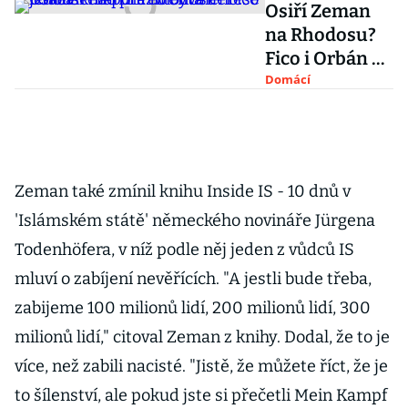
Osiří Zeman
na Rhodosu?
Fico i Orbán na
pohřeb
Domácí
bývalého
izraelského
prezidenta
Perese jedou
Zeman také zmínil knihu Inside IS - 10 dnů v
'Islámském státě' německého novináře Jürgena
Todenhöfera, v níž podle něj jeden z vůdců IS
mluví o zabíjení nevěřících. "A jestli bude třeba,
zabijeme 100 milionů lidí, 200 milionů lidí, 300
milionů lidí," citoval Zeman z knihy. Dodal, že to je
více, než zabili nacisté. "Jistě, že můžete říct, že je
to šílenství, ale pokud jste si přečetli Mein Kampf