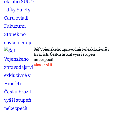
Šéf Vojenského zpravodajství exkluzivně v
Hráčích: Česku hrozil vyšší stupeň
nebezpečí!
Blesk hráči