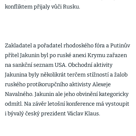
konfliktem přijaly vůči Rusku.
Zakladatel a pořadatel rhodoského fóra a Putinův
přítel Jakunin byl po ruské anexi Krymu zařazen
na sankční seznam USA. Obchodní aktivity
Jakunina byly několikrát terčem stížností a žalob
ruského protikorupčního aktivisty Alexeje
Navalného. Jakunin ale jeho obvinění kategoricky
odmítl. Na závěr letošní konference má vystoupit
i bývalý český prezident Václav Klaus.