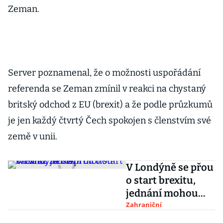
Zeman.
Server poznamenal, že o možnosti uspořádání
referenda se Zeman zmínil v reakci na chystaný
britský odchod z EU (brexit) a že podle průzkumů
je jen každý čtvrtý Čech spokojen s členstvím své
země v unii.
V Londýně se přou
o start brexitu,
jednání mohou
začít až za rok
Zahraniční