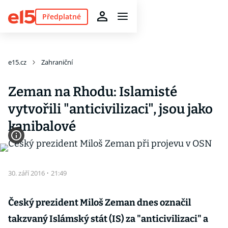
Předplatné
e15.cz
Zahraniční
Zeman na Rhodu: Islamisté
vytvořili "anticivilizaci", jsou jako
kanibalové
30. září 2016
·
21:49
Český prezident Miloš Zeman dnes označil
takzvaný Islámský stát (IS) za "anticivilizaci" a