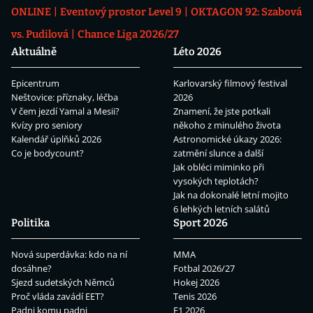
ONLINE
Eventový prostor Level 9
OKTAGON 92: Szabová
vs. Pudilová
Chance Liga 2026/27
Aktuálně
Léto 2026
Epicentrum
Karlovarský filmový festival
Neštovice: příznaky, léčba
2026
V čem jezdí Yamal a Mesii?
Znamení, že jste potkali
Kvízy pro seniory
někoho z minulého života
Kalendář úplňků 2026
Astronomické úkazy 2026:
Co je bodycount?
zatmění slunce a další
Jak obléci miminko při
vysokých teplotách?
Jak na dokonalé letní mojito
6 lehkých letních salátů
Politika
Sport 2026
Nová superdávka: kdo na ní
MMA
dosáhne?
Fotbal 2026/27
Sjezd sudetských Němců
Hokej 2026
Proč vláda zavádí EET?
Tenis 2026
Padni komu padni
F1 2026