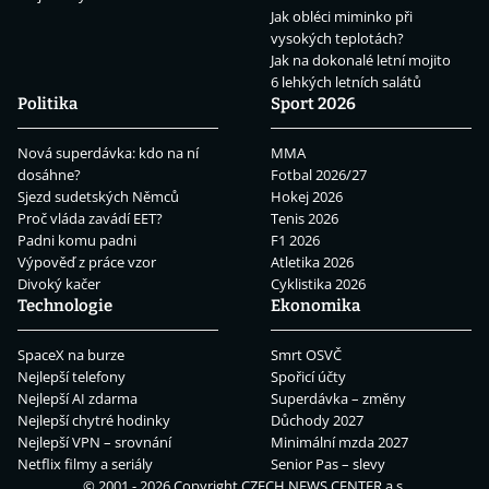
Jak obléci miminko při
vysokých teplotách?
Jak na dokonalé letní mojito
6 lehkých letních salátů
Politika
Sport 2026
Nová superdávka: kdo na ní
MMA
dosáhne?
Fotbal 2026/27
Sjezd sudetských Němců
Hokej 2026
Proč vláda zavádí EET?
Tenis 2026
Padni komu padni
F1 2026
Výpověď z práce vzor
Atletika 2026
Divoký kačer
Cyklistika 2026
Technologie
Ekonomika
SpaceX na burze
Smrt OSVČ
Nejlepší telefony
Spořicí účty
Nejlepší AI zdarma
Superdávka – změny
Nejlepší chytré hodinky
Důchody 2027
Nejlepší VPN – srovnání
Minimální mzda 2027
Netflix filmy a seriály
Senior Pas – slevy
© 2001 - 2026 Copyright
CZECH NEWS CENTER a.s.