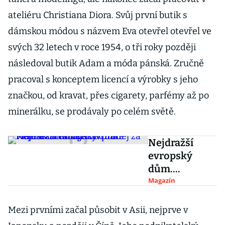
ateliéru Christiana Diora. Svůj první butik s
dámskou módou s názvem Eva otevřel otevřel ve
svých 32 letech v roce 1954, o tři roky později
následoval butik Adam a móda pánská. Zručně
pracoval s konceptem licencí a výrobky s jeho
značkou, od kravat, přes cigarety, parfémy až po
minerálku, se prodávaly po celém světě.
Nejdražší
evropský
dům.
Majestátní
Magazín
sídlo návrháře
Pierra Cardina
Mezi prvními začal působit v Asii, nejprve v
je na prodej za