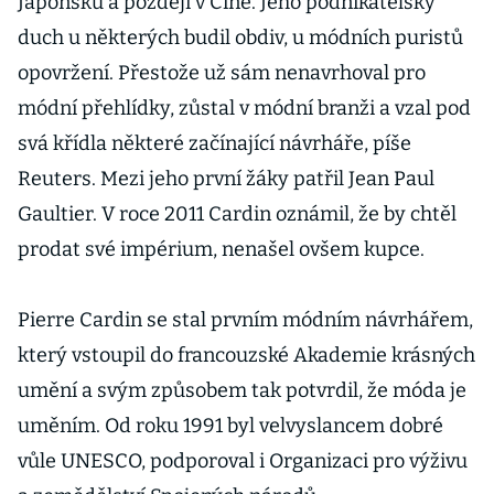
Japonsku a později v Číně. Jeho podnikatelský
více než 9
duch u některých budil obdiv, u módních puristů
miliard
opovržení. Přestože už sám nenavrhoval pro
módní přehlídky, zůstal v módní branži a vzal pod
svá křídla některé začínající návrháře, píše
Reuters. Mezi jeho první žáky patřil Jean Paul
Gaultier. V roce 2011 Cardin oznámil, že by chtěl
prodat své impérium, nenašel ovšem kupce.
Pierre Cardin se stal prvním módním návrhářem,
který vstoupil do francouzské Akademie krásných
umění a svým způsobem tak potvrdil, že móda je
uměním. Od roku 1991 byl velvyslancem dobré
vůle UNESCO, podporoval i Organizaci pro výživu