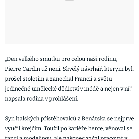
„Den velkého smutku pro celou naši rodinu,
Pierre Cardin už není. Skvělý návrhář, kterým byl,
prošel stoletím a zanechal Francii a světu
jedinečné umělecké dědictví v módě a nejen v ní,“
napsala rodina v prohlášení.
Syn italských přistěhovalců z Benátska se nejprve
vyučil krejčím. Toužil po kariéře herce, věnoval se
tanci a modelingu, ale nakonec začal pracovat v