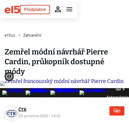
Předplatné
e15.cz
Zahraniční
Zemřel módní návrhář Pierre
Cardin, průkopník dostupné
módy
5
Fotogalerie
ČTK
0
29. prosince 2020
·
14:20