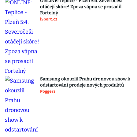
ONLINE: Teplice - Plzeň 5:4. Severočeši
otáčejí skóre! Zpoza vápna se prosadil
Fortelný
iSport.cz
Samsung okouzlil Prahu dronovou show k
odstartování prodeje nových produktů
Poggers