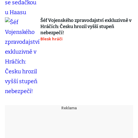
Šéf Vojenského zpravodajství exkluzivně v
Hráčích: Česku hrozil vyšší stupeň
nebezpečí!
Blesk hráči