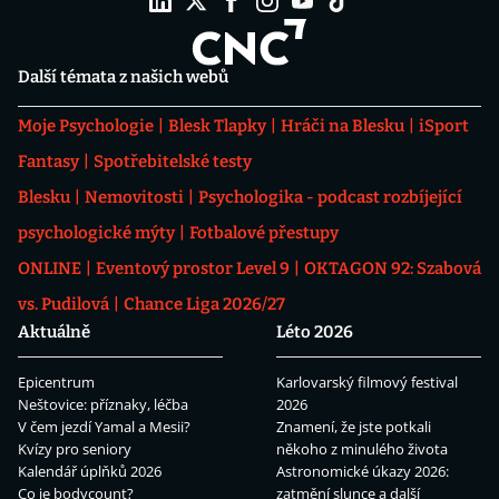
Další témata z našich webů
Moje Psychologie
Blesk Tlapky
Hráči na Blesku
iSport
Fantasy
Spotřebitelské testy
Blesku
Nemovitosti
Psychologika - podcast rozbíjející
psychologické mýty
Fotbalové přestupy
ONLINE
Eventový prostor Level 9
OKTAGON 92: Szabová
vs. Pudilová
Chance Liga 2026/27
Aktuálně
Léto 2026
Epicentrum
Karlovarský filmový festival
Neštovice: příznaky, léčba
2026
V čem jezdí Yamal a Mesii?
Znamení, že jste potkali
Kvízy pro seniory
někoho z minulého života
Kalendář úplňků 2026
Astronomické úkazy 2026:
Co je bodycount?
zatmění slunce a další