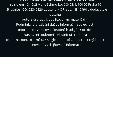
se sídlem náměstí Marie Schmolkové 3493/1, 100 00 Praha 10 -
Strašnice, IČO: 02346826, zapsána v OR, sp.zn. B 19490 a dodavatelé
obsahu
Autorská práva k publikovaným materiálům
Podmínky pro užívání služby informační společnosti
Informace o zpracování osobních údajů
Cookies
Nastavení soukromí
Vlastnická struktura
Jednotná kontaktní místa / Single Points of Contact
Etický kodex
Povinně zveřejňované informace