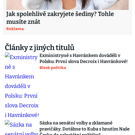
Jak spolehlivě zakryjete šediny? Tohle
musíte znát
Reklama
Články z jiných titulů
Exministryně s Havránkem dováděli v
Polsku: První slova Decroix i Havránkové!
Blesk politika
Sázka na senátní volby a zklamané
pravičáky. Dotáhne to Kuba s hnutím Naše