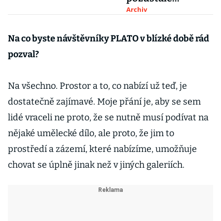
minulosti, Černý
Archiv
Péťa a generál Lee
Na co byste návštěvníky PLATO v blízké době rád
pozval?
Na všechno. Prostor a to, co nabízí už teď, je
dostatečně zajímavé. Moje přání je, aby se sem
lidé vraceli ne proto, že se nutně musí podívat na
nějaké umělecké dílo, ale proto, že jim to
prostředí a zázemí, které nabízíme, umožňuje
chovat se úplně jinak než v jiných galeriích.