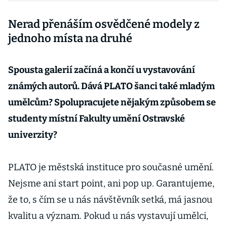
případě
Nerad přenáším osvědčené modely z
ohrožení
demokraci
jednoho místa na druhé
e padnout
na
Spousta galerií začíná a končí u vystavování
barikádách
známých autorů. Dává PLATO šanci také mladým
s
rozhaleno
umělcům? Spolupracujete nějakým způsobem se
u hrudí a
studenty místní Fakulty umění Ostravské
schytat
univerzity?
první
kulky z
PLATO je městská instituce pro současné umění.
kalašnikov
a
Nejsme ani start point, ani pop up. Garantujeme,
že to, s čím se u nás návštěvník setká, má jasnou
kvalitu a význam. Pokud u nás vystavují umělci,