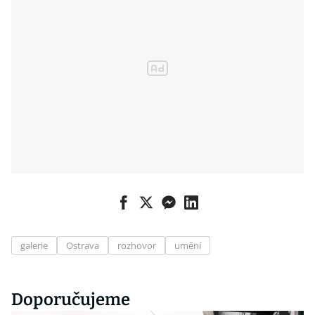
galerie
Ostrava
rozhovor
umění
Doporučujeme