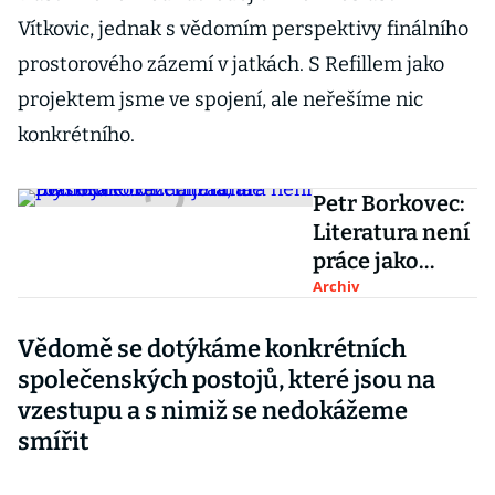
Vítkovic, jednak s vědomím perspektivy finálního
prostorového zázemí v jatkách. S Refillem jako
projektem jsme ve spojení, ale neřešíme nic
konkrétního.
Petr Borkovec:
Literatura není
práce jako
každá jiná, ale
Archiv
rozhodně to
Vědomě se dotýkáme konkrétních
není žádná
mystika
společenských postojů, které jsou na
vzestupu a s nimiž se nedokážeme
smířit