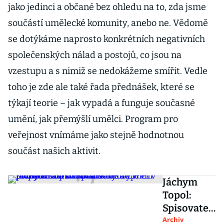
jako jedinci a občané bez ohledu na to, zda jsme
součástí umělecké komunity, anebo ne. Vědomě
se dotýkáme naprosto konkrétních negativních
společenských nálad a postojů, co jsou na
vzestupu a s nimiž se nedokážeme smířit. Vedle
toho je zde ale také řada přednášek, které se
týkají teorie – jak vypadá a funguje současné
umění, jak přemýšlí umělci. Program pro
veřejnost vnímáme jako stejně hodnotnou
součást našich aktivit.
Jáchym
Topol:
Spisovatel
by měl v
Archiv