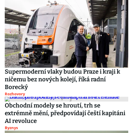
Supermoderní vlaky budou Praze i kraji k
ničemu bez nových kolejí, říká radní
Borecký
Rozhovory
Obchodní modely se hroutí, trh se
extrémně mění, předpovídají čeští kapitáni
AI revoluce
Byznys