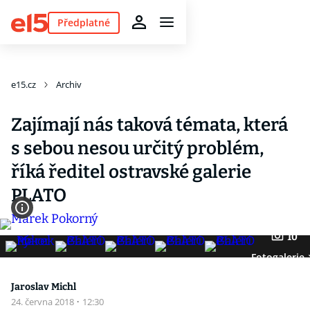
Předplatné
e15.cz
Archiv
Zajímají nás taková témata, která
s sebou nesou určitý problém,
říká ředitel ostravské galerie
PLATO
10
Fotogalerie
Jaroslav Michl
24. června 2018
·
12:30