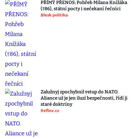
PŘÍMÝ PŘENOS: Pohřeb Milana Knížáka
(†86), státní pocty i nečekaní řečníci
Blesk politika
Zalužnyj zpochybnil vstup do NATO.
Aliance už je jen iluzí bezpečnosti, řídí ji
staré doktríny
Reflex.cz