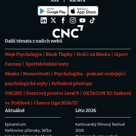
RSS
Kariéra
Další témata z našich webů
Moje Psychologie
Blesk Tlapky
Hráči na Blesku
iSport
Fantasy
Spotřebitelské testy
Blesku
Nemovitosti
Psychologika - podcast rozbíjející
psychologické mýty
Fotbalové přestupy
ONLINE
Eventový prostor Level 9
OKTAGON 92: Szabová
vs. Pudilová
Chance Liga 2026/27
Aktuálně
Léto 2026
Epicentrum
Karlovarský filmový festival
Neštovice: příznaky, léčba
2026