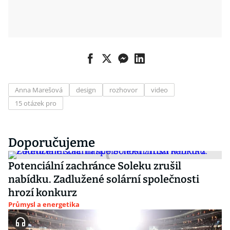
Anna Marešová
design
rozhovor
video
15 otázek pro
Doporučujeme
Potenciální zachránce Soleku zrušil
nabídku. Zadlužené solární společnosti
hrozí konkurz
Průmysl a energetika