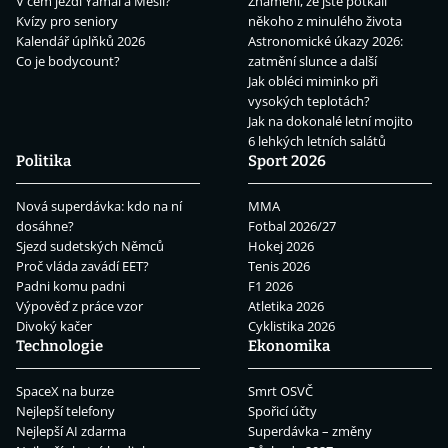
V čem jezdí Yamal a Mesii?
Znamení, že jste potkali
Kvízy pro seniory
někoho z minulého života
Kalendář úplňků 2026
Astronomické úkazy 2026:
Co je bodycount?
zatmění slunce a další
Jak obléci miminko při
vysokých teplotách?
Jak na dokonalé letní mojito
6 lehkých letních salátů
Politika
Sport 2026
Nová superdávka: kdo na ní
MMA
dosáhne?
Fotbal 2026/27
Sjezd sudetských Němců
Hokej 2026
Proč vláda zavádí EET?
Tenis 2026
Padni komu padni
F1 2026
Výpověď z práce vzor
Atletika 2026
Divoký kačer
Cyklistika 2026
Technologie
Ekonomika
SpaceX na burze
Smrt OSVČ
Nejlepší telefony
Spořicí účty
Nejlepší AI zdarma
Superdávka – změny