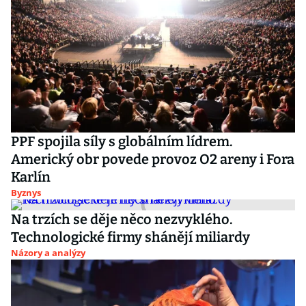
PPF spojila síly s globálním lídrem.
Americký obr povede provoz O2 areny i Fora
Karlín
Byznys
Na trzích se děje něco nezvyklého.
Technologické firmy shánějí miliardy
Názory a analýzy