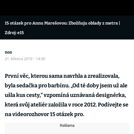
15 otázek pro Annu Marešovou: Zbožňuju oblady z metra
|
Zdroj: e15
nos
21. března 2019
·
14:30
První věc, kterou sama navrhla a zrealizovala,
byla sedačka pro barbínu. „Od té doby jsem už ale
ušla kus cesty,“ vzpomíná uznávaná designérka,
která svůj ateliér založila v roce 2012. Podívejte se
na videorozhovor 15 otázek pro.