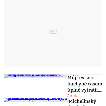
Můj řev se z
kuchyně časem
úplně vytratil,
říká Radek
Archiv
Michelinský
Kašpárek z