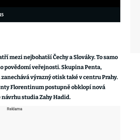
e15
tří mezi nejbohatší Čechy a Slováky. To samo
 do povědomí veřejnosti. Skupina Penta,
 zanechává výrazný otisk také v centru Prahy.
 Penty Florentinum postupně obklopí nová
e návrhu studia Zahy Hadid.