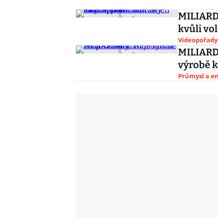
MILIARDÁ
kvůli v
Videopořady
MILIARDÁ
výrobě k
Průmysl a e