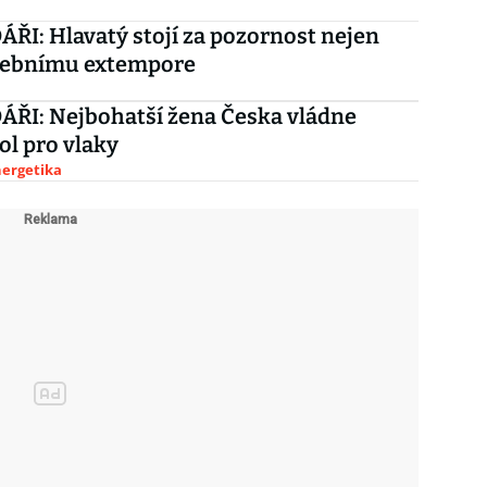
ŘI: Hlavatý stojí za pozornost nejen
olebnímu extempore
ŘI: Nejbohatší žena Česka vládne
ol pro vlaky
nergetika