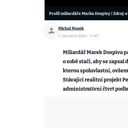
Profil miliardáře Marka Dospivy
| Zdroj: 
Michal Nosek
1. července 2020
·
11:47
Miliardář Marek Dospiva pa
o sobě stačí, aby se zapsal
kterou spoluvlastní, ovšem
Stávající realitní projekt
administrativní čtvrt podl