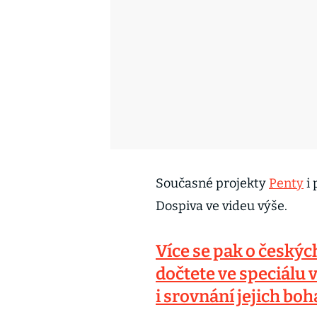
Současné projekty
Penty
i 
Dospiva ve videu výše.
Více se pak o českýc
dočtete ve speciálu 
i srovnání jejich boh