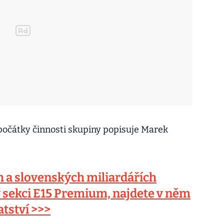
počátky činnosti skupiny popisuje Marek
h a slovenských miliardářích
v sekci E15 Premium, najdete v něm
atství >>>