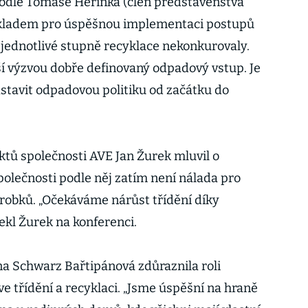
Podle Tomáše Herinka (člen představenstva
okladem pro úspěšnou implementaci postupů
i jednotlivé stupně recyklace nekonkurovaly.
ší výzvou dobře definovaný odpadový vstup. Je
astavit odpadovou politiku od začátku do
ktů společnosti AVE Jan Žurek mluvil o
polečnosti podle něj zatím není nálada pro
robků. „Očekáváme nárůst třídění díky
kl Žurek na konferenci.
na Schwarz Bařtipánová zdůraznila roli
ve třídění a recyklaci. „Jsme úspěšní na hraně