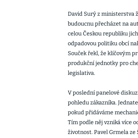
David Surý z ministerstva ž
budoucnu přecházet na auto
celou Českou republiku jic
odpadovou politiku obcí na
Souček řekl, že klíčovým 
produkční jednotky pro chem
legislativa.
V poslední panelové diskuzi
pohledu zákazníka. Jednatel
pokud přidáváme mechanický
Tím podle něj vzniká více 
životnost. Pavel Grmela ze