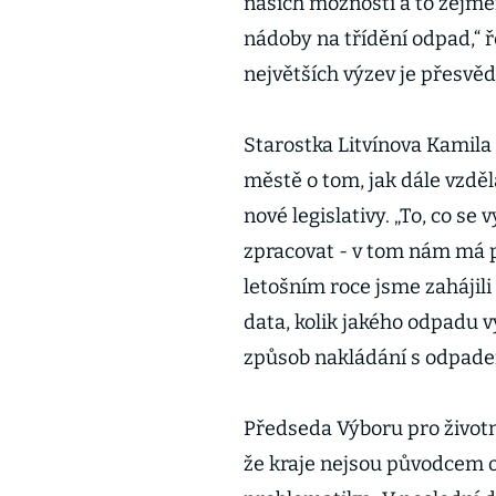
našich možností a to zejmé
nádoby na třídění odpad,“ 
největších výzev je přesvědč
Starostka Litvínova Kamila
městě o tom, jak dále vzděl
nové legislativy. „To, co se 
zpracovat - v tom nám má p
letošním roce jsme zahájili
data, kolik jakého odpadu
způsob nakládání s odpade
Předseda Výboru pro životn
že kraje nejsou původcem o