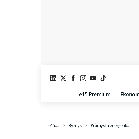
e15 Premium
Ekonom
e15.cz
Byznys
Průmysl a energetika