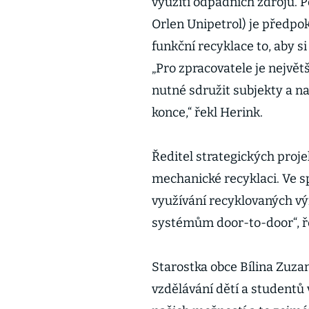
využití odpadních zdrojů. 
Orlen Unipetrol) je předp
funkční recyklace to, aby s
„Pro zpracovatele je největ
nutné sdružit subjekty a n
konce,“ řekl Herink.
Ředitel strategických proje
mechanické recyklaci. Ve s
využívání recyklovaných vý
systémům door-to-door“, ře
Starostka obce Bílina Zuza
vzdělávání dětí a studentů 