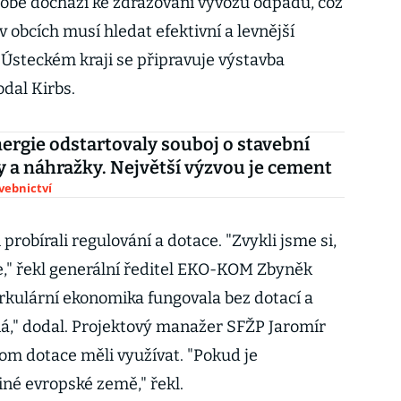
době dochází ke zdražování vývozu odpadů, což
v obcích musí hledat efektivní a levnější
 Ústeckém kraji se připravuje výstavba
dal Kirbs.
ergie odstartovaly souboj o stavební
y a náhražky. Největší výzvou je cement
avebnictví
robírali regulování a dotace. "Zvykli jsme si,
e," řekl generální ředitel EKO-KOM Zbyněk
irkulární ekonomika fungovala bez dotací a
á," dodal. Projektový manažer SFŽP Jaromír
om dotace měli využívat. "Pokud je
jiné evropské země," řekl.