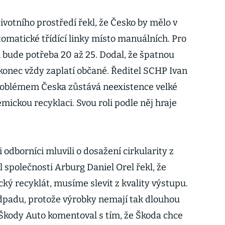
ivotního prostředí řekl, že Česko by mělo v
matické třídící linky místo manuálních. Pro
h bude potřeba 20 až 25. Dodal, že špatnou
konec vždy zaplatí občané. Ředitel SCHP Ivan
problémem Česka zůstává neexistence velké
ickou recyklaci. Svou roli podle něj hraje
 odborníci mluvili o dosažení cirkularity z
 společnosti Arburg Daniel Orel řekl, že
 recyklát, musíme slevit z kvality výstupu.
odpadu, protože výrobky nemají tak dlouhou
 Škody Auto komentoval s tím, že Škoda chce