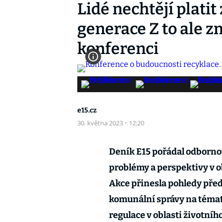
Lidé nechtějí plati
generace Z to ale z
konferenci
e15.cz
30. května 2023
·
12:20
Deník E15 pořádal odborno
problémy a perspektivy v o
Akce přinesla pohledy před
komunální správy na témat
regulace v oblasti životníh