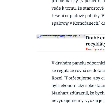
problematiky. „V poslední 
vede k tomu, že starostové 
řešení odpadové politiky. V
spalovny v Komořanech,“ do
Drahé en
recyklát
Reality a st
V druhém panelu odborníci p
že regulace rovná se dotac
Kozel. "Potřebujeme, aby c
byla ekonomicky soběstačn
Manhart zdůraznil, že bych
nevyužijeme my, využijí je 