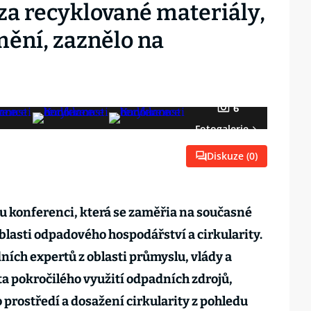
t za recyklované materiály,
mění, zaznělo na
6
Fotogalerie
Diskuze (
0
)
u konferenci, která se zaměřia na současné
blasti odpadového hospodářství a cirkularity.
ních expertů z oblasti průmyslu, vlády a
a pokročilého využití odpadních zdrojů,
o prostředí a dosažení cirkularity z pohledu