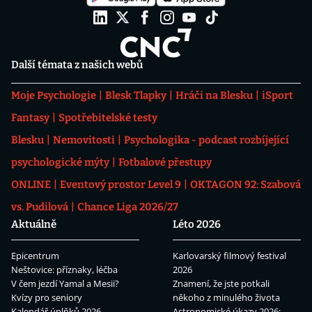
Další témata z našich webů
Moje Psychologie
Blesk Tlapky
Hráči na Blesku
iSport
Fantasy
Spotřebitelské testy
Blesku
Nemovitosti
Psychologika - podcast rozbíjející
psychologické mýty
Fotbalové přestupy
ONLINE
Eventový prostor Level 9
OKTAGON 92: Szabová
vs. Pudilová
Chance Liga 2026/27
Aktuálně
Léto 2026
Epicentrum
Karlovarský filmový festival
Neštovice: příznaky, léčba
2026
V čem jezdí Yamal a Mesii?
Znamení, že jste potkali
Kvízy pro seniory
někoho z minulého života
Kalendář úplňků 2026
Astronomické úkazy 2026: