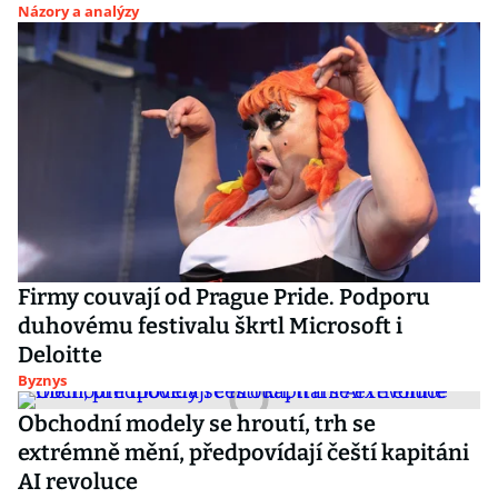
Názory a analýzy
Firmy couvají od Prague Pride. Podporu
duhovému festivalu škrtl Microsoft i
Deloitte
Byznys
Obchodní modely se hroutí, trh se
extrémně mění, předpovídají čeští kapitáni
AI revoluce