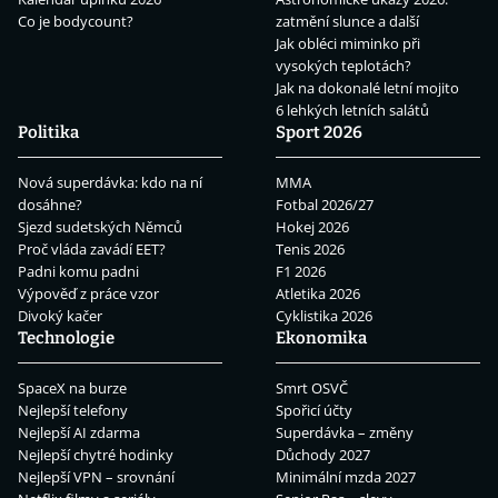
Co je bodycount?
zatmění slunce a další
Jak obléci miminko při
vysokých teplotách?
Jak na dokonalé letní mojito
6 lehkých letních salátů
Politika
Sport 2026
Nová superdávka: kdo na ní
MMA
dosáhne?
Fotbal 2026/27
Sjezd sudetských Němců
Hokej 2026
Proč vláda zavádí EET?
Tenis 2026
Padni komu padni
F1 2026
Výpověď z práce vzor
Atletika 2026
Divoký kačer
Cyklistika 2026
Technologie
Ekonomika
SpaceX na burze
Smrt OSVČ
Nejlepší telefony
Spořicí účty
Nejlepší AI zdarma
Superdávka – změny
Nejlepší chytré hodinky
Důchody 2027
Nejlepší VPN – srovnání
Minimální mzda 2027