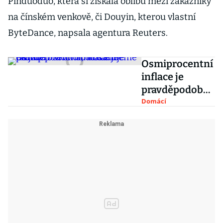
Pinduoduo, která si získala oblibu mezi zákazníky
na čínském venkově, či Douyin, kterou vlastní
ByteDance, napsala agentura Reuters.
Osmiprocentní
inflace je
pravděpodobná
, odhaduje
Domácí
ekonom.
Vrcholu
dosáhneme na
jaře