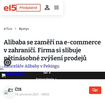
Předplatné
e15.cz
Byznys
Alibaba se zaměří na e-commerce
v zahraničí. Firma si slibuje
pětinásobné zvýšení prodejů
2
Fotogalerie
ČTK
0
18. prosince 2021
·
08:03