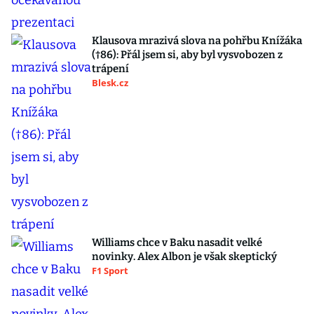
Klausova mrazivá slova na pohřbu Knížáka
(†86): Přál jsem si, aby byl vysvobozen z
trápení
Blesk.cz
Williams chce v Baku nasadit velké
novinky. Alex Albon je však skeptický
F1 Sport