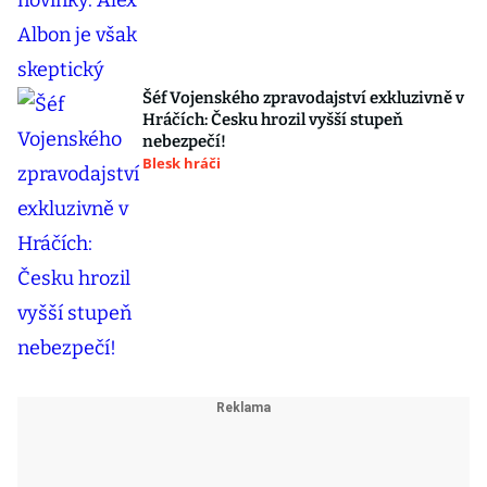
Šéf Vojenského zpravodajství exkluzivně v
Hráčích: Česku hrozil vyšší stupeň
nebezpečí!
Blesk hráči