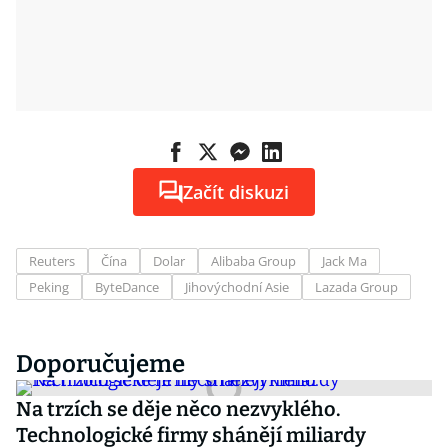
Začít diskuzi
Reuters
Čína
Dolar
Alibaba Group
Jack Ma
Peking
ByteDance
Jihovýchodní Asie
Lazada Group
Doporučujeme
Na trzích se děje něco nezvyklého.
Technologické firmy shánějí miliardy