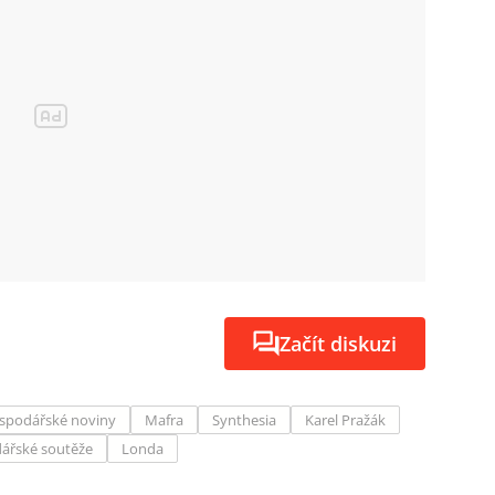
Začít diskuzi
spodářské noviny
Mafra
Synthesia
Karel Pražák
ářské soutěže
Londa