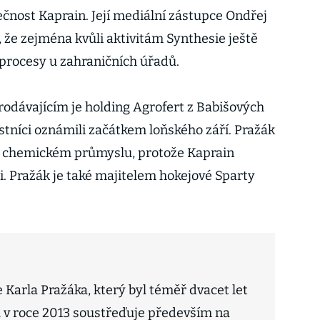
čnost Kaprain. Její mediální zástupce Ondřej
 že zejména kvůli aktivitám Synthesie ještě
 procesy u zahraničních úřadů.
rodávajícím je holding Agrofert z Babišových
stníci oznámili začátkem loňského září. Pražák
 v chemickém průmyslu, protože Kaprain
i. Pražák je také majitelem hokejové Sparty
 Karla Pražáka, který byl téměř dvacet let
 v roce 2013 soustřeďuje především na