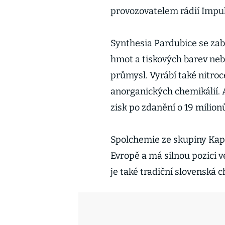
provozovatelem rádií Impu
Synthesia Pardubice se za
hmot a tiskových barev nebo
průmysl. Vyrábí také nitroc
anorganických chemikálií. A
zisk po zdanění o 19 milion
Spolchemie ze skupiny Kapr
Evropě a má silnou pozici 
je také tradiční slovenská