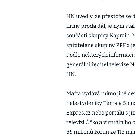
HN uvedly, že přestože se d
firmy prodá dál, je nyní st
součástí skupiny Kaprain.
spřátelené skupiny PPF a je
Podle některých informací 
generální ředitel televize 
HN.
Mafra vydává mimo jiné den
nebo týdeníky Téma a 5plus
Expres.cz nebo portálu s jí
televizi Óčko a virtuálního 
85 milionů korun ze 113 mil