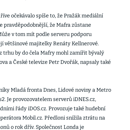
říve očekávalo spíše to, že Pražák mediální
ále pravděpodobnější, že Mafra zůstane
 Může v tom mít podle serveru podporu
jí většinové majitelky Renáty Kellnerové.
z trhu by do čela Mafry mohl zamířit bývalý
Nova a České televize Petr Dvořák, napsaly také
íky Mladá fronta Dnes, Lidové noviny a Metro
2. Je provozovatelem serverů iDNES.cz,
zdními řády iDOS.cz. Provozuje také hudební
operátora Mobil.cz. Předloni snížila ztrátu na
ionů o rok dřív. Společnost Londa je