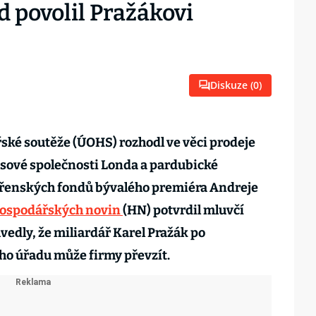
 povolil Pražákovi
Diskuze (
0
)
ské soutěže (ÚOHS) rozhodl ve věci prodeje
asové společnosti Londa a pardubické
ěřenských fondů bývalého premiéra Andreje
ospodářských novin
(HN) potvrdil mluvčí
edly, že miliardář Karel Pražák po
o úřadu může firmy převzít.