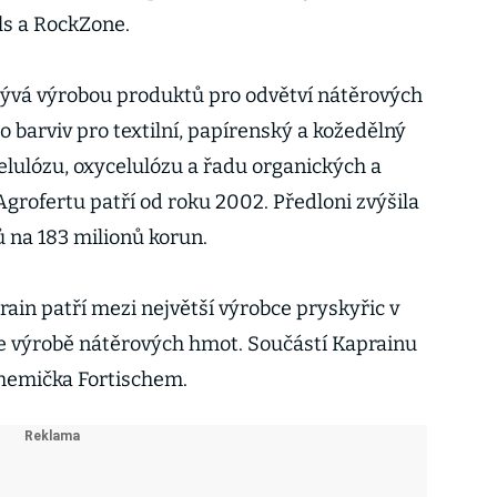
ls a RockZone.
bývá výrobou produktů pro odvětví nátěrových
 barviv pro textilní, papírenský a kožedělný
elulózu, oxycelulózu a řadu organických a
grofertu patří od roku 2002. Předloni zvýšila
ů na 183 milionů korun.
ain patří mezi největší výrobce pryskyřic v
ve výrobě nátěrových hmot. Součástí Kaprainu
 chemička Fortischem.