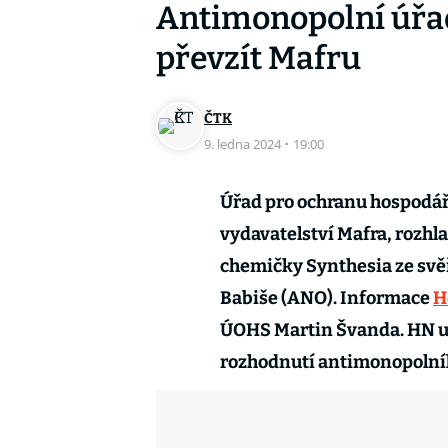
Antimonopolní úřad
převzít Mafru
ČTK
9. ledna 2024
·
19:00
Úřad pro ochranu hospodář
vydavatelství Mafra, rozhl
chemičky Synthesia ze sv
Babiše (ANO). Informace
H
ÚOHS Martin Švanda. HN uv
rozhodnutí antimonopolníh