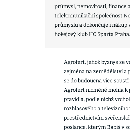
průmysl, nemovitosti, finance a
telekomunikační společnost Nej
průmyslu a dokončuje i nákup vy
hokejový klub HC Sparta Praha
Agrofert, jehož byznys se
zejména na zemědělství a p
se do budoucna více soustř
Agrofert nicméně mohla k p
pravidla, podle nichž vrchol
rozhlasového a televizního 
prostřednictvím svěřenskéh
poslance, kterým Babiš v so