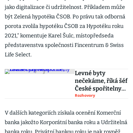
jako digitalizace či udržitelnost. Příkladem může
být Zelená hypotéka ČSOB. Po právu tak odborná
porota zvolila hypotéku ČSOB za Hypotéku roku
2021,“ komentuje Karel Šulc, místopředseda
představenstva společnosti Fincentrum & Swiss
Life Select.
Levné byty
nečekáme, říká šéf
České spořitelny
Tomáš Salomon
Rozhovory
V dalších kategoriích získala ocenění Komerční
banka jakožto Korporátní banka roku a Udržitelná
banka roku, Privátní bankou roku je pak rovněž