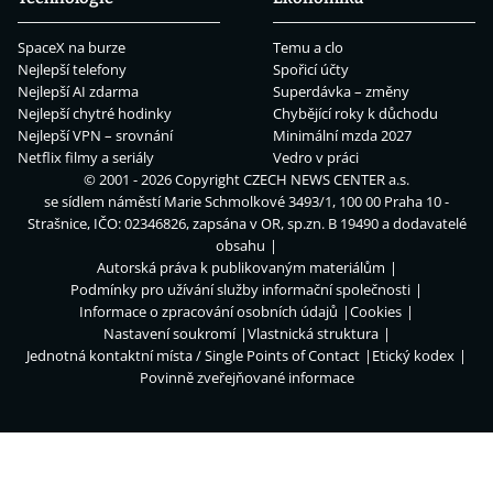
SpaceX na burze
Temu a clo
Nejlepší telefony
Spořicí účty
Nejlepší AI zdarma
Superdávka – změny
Nejlepší chytré hodinky
Chybějící roky k důchodu
Nejlepší VPN – srovnání
Minimální mzda 2027
Netflix filmy a seriály
Vedro v práci
© 2001 - 2026 Copyright
CZECH NEWS CENTER a.s.
se sídlem náměstí Marie Schmolkové 3493/1, 100 00 Praha 10 -
Strašnice, IČO: 02346826, zapsána v OR, sp.zn. B 19490 a dodavatelé
obsahu
Autorská práva k publikovaným materiálům
Podmínky pro užívání služby informační společnosti
Informace o zpracování osobních údajů
Cookies
Nastavení soukromí
Vlastnická struktura
Jednotná kontaktní místa / Single Points of Contact
Etický kodex
Povinně zveřejňované informace