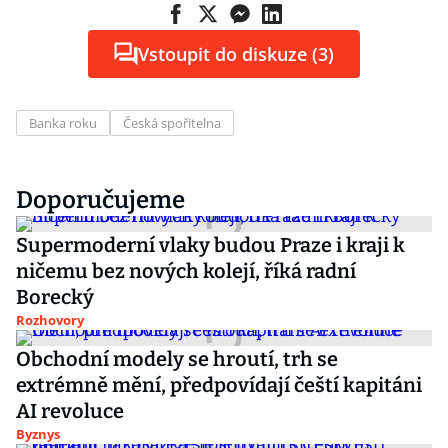
Vstoupit do diskuze (3)
Banka roku
Česká spořitelna
Doporučujeme
Supermoderní vlaky budou Praze i kraji k
ničemu bez nových kolejí, říká radní
Borecký
Rozhovory
Obchodní modely se hroutí, trh se
extrémně mění, předpovídají čeští kapitáni
AI revoluce
Byznys