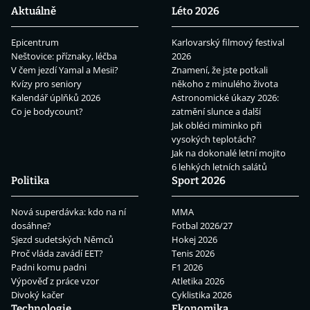
Aktuálně
Léto 2026
Epicentrum
Karlovarský filmový festival
Neštovice: příznaky, léčba
2026
V čem jezdí Yamal a Mesii?
Znamení, že jste potkali
Kvízy pro seniory
někoho z minulého života
Kalendář úplňků 2026
Astronomické úkazy 2026:
Co je bodycount?
zatmění slunce a další
Jak obléci miminko při
vysokých teplotách?
Jak na dokonalé letní mojito
6 lehkých letních salátů
Politika
Sport 2026
Nová superdávka: kdo na ní
MMA
dosáhne?
Fotbal 2026/27
Sjezd sudetských Němců
Hokej 2026
Proč vláda zavádí EET?
Tenis 2026
Padni komu padni
F1 2026
Výpověď z práce vzor
Atletika 2026
Divoký kačer
Cyklistika 2026
Technologie
Ekonomika