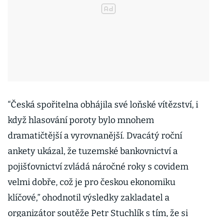
“Česká spořitelna obhájila své loňské vítězství, i
když hlasování poroty bylo mnohem
dramatičtější a vyrovnanější. Dvacátý roční
ankety ukázal, že tuzemské bankovnictví a
pojišťovnictví zvládá náročné roky s covidem
velmi dobře, což je pro českou ekonomiku
klíčové,” ohodnotil výsledky zakladatel a
organizátor soutěže Petr Stuchlík s tím, že si