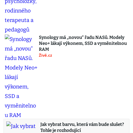
Synology má „novou“ řadu NASů. Modely
Neo+ lákají výkonem, SSD a vyměnitelnou
RAM
Živě.cz
Jak vybrat barvu, která vám bude slušet?
Tohle je rozhodující