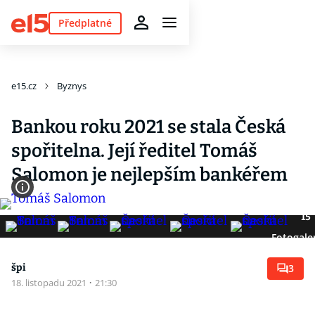
Předplatné
e15.cz
Byznys
Bankou roku 2021 se stala Česká
spořitelna. Její ředitel Tomáš
Salomon je nejlepším bankéřem
15
Fotogale
špi
3
18. listopadu 2021
·
21:30