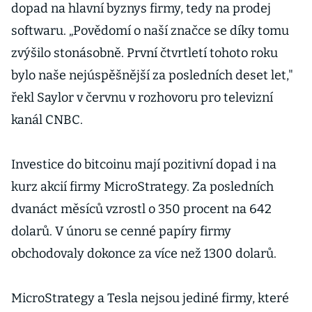
dopad na hlavní byznys firmy, tedy na prodej
softwaru. „Povědomí o naší značce se díky tomu
zvýšilo stonásobně. První čtvrtletí tohoto roku
bylo naše nejúspěšnější za posledních deset let,"
řekl Saylor v červnu v rozhovoru pro televizní
kanál CNBC.
Investice do bitcoinu mají pozitivní dopad i na
kurz akcií firmy MicroStrategy. Za posledních
dvanáct měsíců vzrostl o 350 procent na 642
dolarů. V únoru se cenné papíry firmy
obchodovaly dokonce za více než 1300 dolarů.
MicroStrategy a Tesla nejsou jediné firmy, které