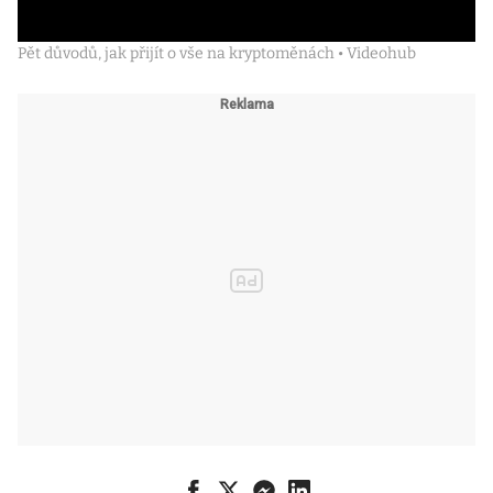
Pět důvodů, jak přijít o vše na kryptoměnách • Videohub