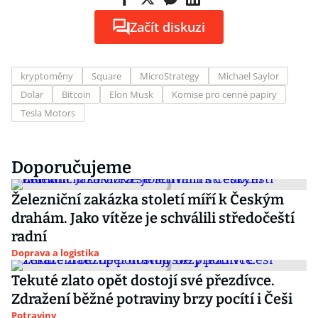
Začít diskuzi
kryptoměny
Square
MicroStrategy
Michael Saylor
Dolar
Bitcoin
Elon Musk
Komise pro cenné papíry
Tesla Motors
Doporučujeme
Železniční zakázka století míří k Českým
drahám. Jako vítěze je schválili středočeští
radní
Doprava a logistika
Tekuté zlato opět dostojí své přezdívce.
Zdražení běžné potraviny brzy pocítí i Češi
Potraviny