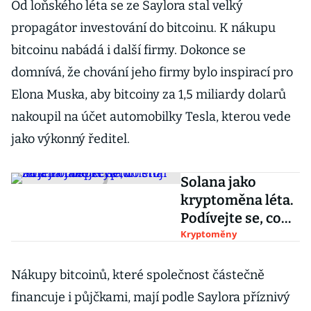
Od loňského léta se ze Saylora stal velký
propagátor investování do bitcoinu. K nákupu
bitcoinu nabádá i další firmy. Dokonce se
domnívá, že chování jeho firmy bylo inspirací pro
Elona Muska, aby bitcoiny za 1,5 miliardy dolarů
nakoupil na účet automobilky Tesla, kterou vede
jako výkonný ředitel.
Solana jako
kryptoměna léta.
Podívejte se, co
stojí za jejím
Kryptoměny
úspěchem
Nákupy bitcoinů, které společnost částečně
financuje i půjčkami, mají podle Saylora příznivý