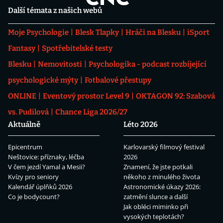
Další témata z našich webů
Moje Psychologie
Blesk Tlapky
Hráči na Blesku
iSport
Fantasy
Spotřebitelské testy
Blesku
Nemovitosti
Psychologika - podcast rozbíjející
psychologické mýty
Fotbalové přestupy
ONLINE
Eventový prostor Level 9
OKTAGON 92: Szabová
vs. Pudilová
Chance Liga 2026/27
Aktuálně
Léto 2026
Epicentrum
Karlovarský filmový festival
Neštovice: příznaky, léčba
2026
V čem jezdí Yamal a Mesii?
Znamení, že jste potkali
Kvízy pro seniory
někoho z minulého života
Kalendář úplňků 2026
Astronomické úkazy 2026:
Co je bodycount?
zatmění slunce a další
Jak obléci miminko při
vysokých teplotách?