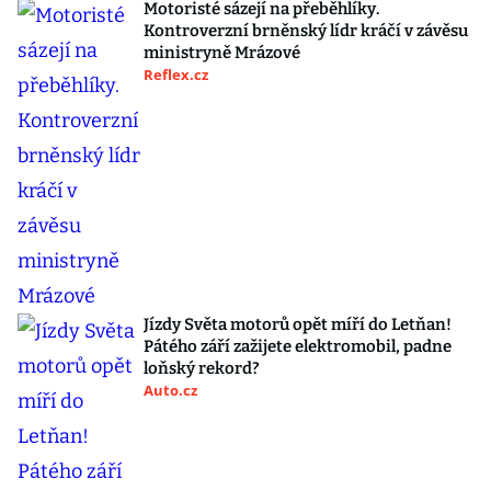
Motoristé sázejí na přeběhlíky.
Kontroverzní brněnský lídr kráčí v závěsu
ministryně Mrázové
Reflex.cz
Jízdy Světa motorů opět míří do Letňan!
Pátého září zažijete elektromobil, padne
loňský rekord?
Auto.cz