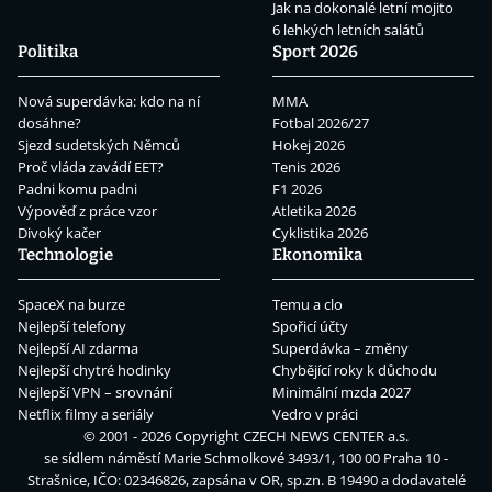
Jak na dokonalé letní mojito
6 lehkých letních salátů
Politika
Sport 2026
Nová superdávka: kdo na ní
MMA
dosáhne?
Fotbal 2026/27
Sjezd sudetských Němců
Hokej 2026
Proč vláda zavádí EET?
Tenis 2026
Padni komu padni
F1 2026
Výpověď z práce vzor
Atletika 2026
Divoký kačer
Cyklistika 2026
Technologie
Ekonomika
SpaceX na burze
Temu a clo
Nejlepší telefony
Spořicí účty
Nejlepší AI zdarma
Superdávka – změny
Nejlepší chytré hodinky
Chybějící roky k důchodu
Nejlepší VPN – srovnání
Minimální mzda 2027
Netflix filmy a seriály
Vedro v práci
© 2001 - 2026 Copyright
CZECH NEWS CENTER a.s.
se sídlem náměstí Marie Schmolkové 3493/1, 100 00 Praha 10 -
Strašnice, IČO: 02346826, zapsána v OR, sp.zn. B 19490 a dodavatelé