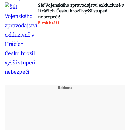
Šéf Vojenského zpravodajství exkluzivně v
Hráčích: Česku hrozil vyšší stupeň
nebezpečí!
Blesk hráči