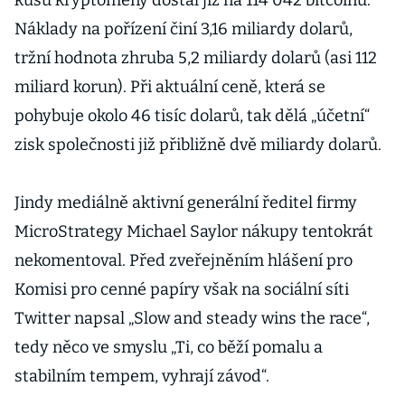
kusů kryptoměny dostal již na 114 042 bitcoinů.
Náklady na pořízení činí 3,16 miliardy dolarů,
tržní hodnota zhruba 5,2 miliardy dolarů (asi 112
miliard korun). Při aktuální ceně, která se
pohybuje okolo 46 tisíc dolarů, tak dělá „účetní“
zisk společnosti již přibližně dvě miliardy dolarů.
Jindy mediálně aktivní generální ředitel firmy
MicroStrategy Michael Saylor nákupy tentokrát
nekomentoval. Před zveřejněním hlášení pro
Komisi pro cenné papíry však na sociální síti
Twitter napsal „Slow and steady wins the race“,
tedy něco ve smyslu „Ti, co běží pomalu a
stabilním tempem, vyhrají závod“.