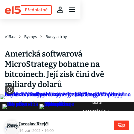
Předplatné
e15.cz
Byznys
Burzy a trhy
Americká softwarová
MicroStrategy bohatne na
bitcoinech. Její zisk činí dvě
miliardy dolarů
3
Fotogalerie
Jaroslav Krejčí
0
14. září 2021
·
16:00