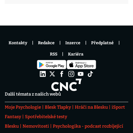
Kontakty
Redakce
Inzerce
Předplatné
RSS
Kariéra
Další témata z našich webů
Moje Psychologie
Blesk Tlapky
Hráči na Blesku
iSport
Fantasy
Spotřebitelské testy
Blesku
Nemovitosti
Psychologika - podcast rozbíjející