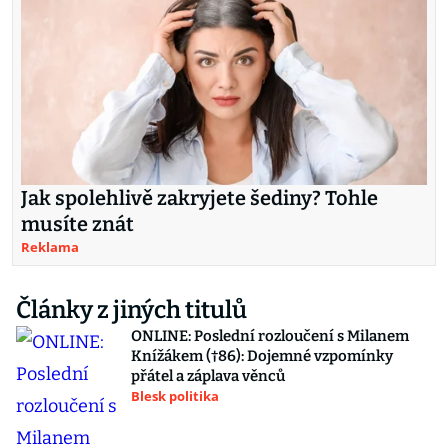
Jak spolehlivě zakryjete šediny? Tohle
musíte znát
Reklama
Články z jiných titulů
ONLINE: Poslední rozloučení s Milanem
Knížákem (†86): Dojemné vzpomínky
přátel a záplava věnců
Blesk politika