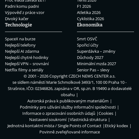
Padni komu padni
F1 2026
Výpověď z práce vzor
Atletika 2026
Divoký kačer
Cyklistika 2026
Technologie
Ekonomika
SpaceX na burze
Smrt OSVČ
Nejlepší telefony
Spořicí účty
Nejlepší AI zdarma
Superdávka – změny
Nejlepší chytré hodinky
Důchody 2027
Nejlepší VPN – srovnání
Minimální mzda 2027
Netflix filmy a seriály
Senior Pas – slevy
© 2001 - 2026 Copyright
CZECH NEWS CENTER a.s.
se sídlem náměstí Marie Schmolkové 3493/1, 100 00 Praha 10 -
Strašnice, IČO: 02346826, zapsána v OR, sp.zn. B 19490 a dodavatelé
obsahu
Autorská práva k publikovaným materiálům
Podmínky pro užívání služby informační společnosti
Informace o zpracování osobních údajů
Cookies
Nastavení soukromí
Vlastnická struktura
Jednotná kontaktní místa / Single Points of Contact
Etický kodex
Povinně zveřejňované informace