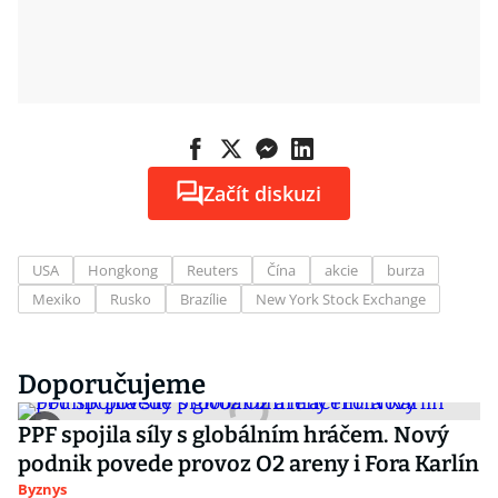
Začít diskuzi
USA
Hongkong
Reuters
Čína
akcie
burza
Mexiko
Rusko
Brazílie
New York Stock Exchange
Doporučujeme
PPF spojila síly s globálním hráčem. Nový
podnik povede provoz O2 areny i Fora Karlín
Byznys