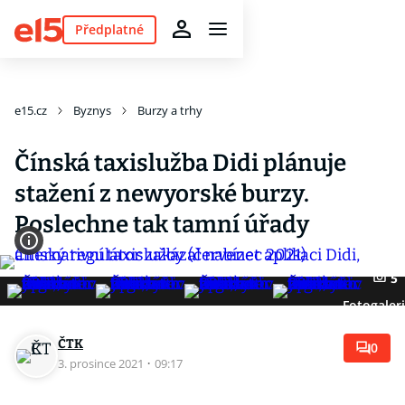
Předplatné
e15.cz
Byznys
Burzy a trhy
Čínská taxislužba Didi plánuje
stažení z newyorské burzy.
Poslechne tak tamní úřady
5
Fotogaler
ČTK
0
3. prosince 2021
·
09:17