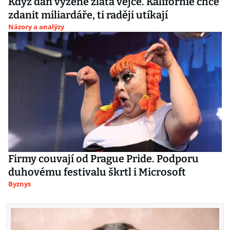
Když daň vyžene zlatá vejce. Kalifornie chce
zdanit miliardáře, ti raději utíkají
Názory a analýzy
Firmy couvají od Prague Pride. Podporu
duhovému festivalu škrtl i Microsoft
Byznys