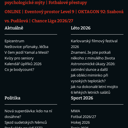
psychologické mýty
Fotbalové přestupy
ONLINE
Eventový prostor Level 9
OKTAGON 92: Szabová
vs. Pudilová
Chance Liga 2026/27
Aktuálně
Léto 2026
Epicentrum
Karlovarský filmový festival
Neštovice: příznaky, léčba
2026
V čem jezdí Yamal a Mesii?
Znamení, že jste potkali
Kvízy pro seniory
někoho z minulého života
Kalendář úplňků 2026
Astronomické úkazy 2026:
Co je bodycount?
zatmění slunce a další
Jak obléci miminko při
vysokých teplotách?
Jak na dokonalé letní mojito
6 lehkých letních salátů
Politika
Sport 2026
Nová superdávka: kdo na ní
MMA
dosáhne?
Fotbal 2026/27
Sjezd sudetských Němců
Hokej 2026
Proč vláda zavádí EET?
Tenis 2026