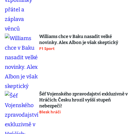
Williams chce v Baku nasadit velké
novinky. Alex Albon je však skeptický
F1 Sport
Šéf Vojenského zpravodajství exkluzivně v
Hráčích: Česku hrozil vyšší stupeň
nebezpečí!
Blesk hráči