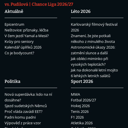
vs. Pudilová
Chance Liga 2026/27
Aktuálně
Léto 2026
Epicentrum
Karlovarský filmový festival
Neštovice: příznaky, léčba
2026
V čem jezdí Yamal a Mesii?
Znamení, že jste potkali
Kvízy pro seniory
někoho z minulého života
Kalendář úplňků 2026
Astronomické úkazy 2026:
Co je bodycount?
zatmění slunce a další
Jak obléci miminko při
vysokých teplotách?
Jak na dokonalé letní mojito
6 lehkých letních salátů
Politika
Sport 2026
Nová superdávka: kdo na ní
MMA
dosáhne?
Fotbal 2026/27
Sjezd sudetských Němců
Hokej 2026
Proč vláda zavádí EET?
Tenis 2026
Padni komu padni
F1 2026
Výpověď z práce vzor
Atletika 2026