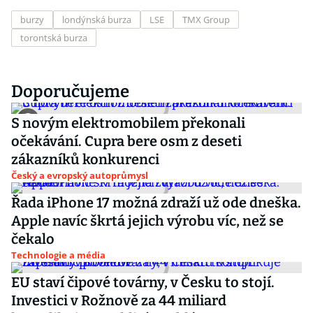
burzy
londýnská burza
LSE
TMX Group
torontská burza
Doporučujeme
S novým elektromobilem překonali
očekávání. Cupra bere osm z deseti
zákazníků konkurenci
Český a evropský autoprůmysl
Řada iPhone 17 možná zdraží už ode dneška.
Apple navíc škrtá jejich výrobu víc, než se
čekalo
Technologie a média
EU staví čipové továrny, v Česku to stojí.
Investici v Rožnově za 44 miliard