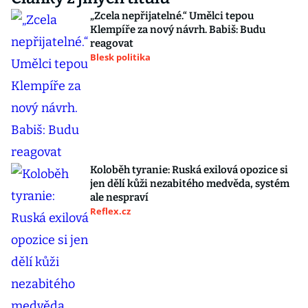
„Zcela nepřijatelné.“ Umělci tepou
Klempíře za nový návrh. Babiš: Budu
reagovat
Blesk politika
Koloběh tyranie: Ruská exilová opozice si
jen dělí kůži nezabitého medvěda, systém
ale nespraví
Reflex.cz