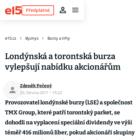
Předplatné
e15.cz
Byznys
Burzy a trhy
Londýnská a torontská burza
vylepšují nabídku akcionářům
Zdeněk Pečený
23. června 2011
·
15:22
Provozovatel londýnské burzy (LSE) a společnost
TMX Group, které patří torontský parket, se
dohodli na vyplacení speciální dividendy ve výši
téměř 416 milionů liber, pokud akcionáři skupiny