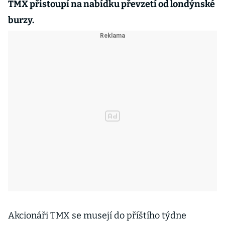
TMX přistoupí na nabídku převzetí od londýnské
burzy.
Akcionáři TMX se musejí do příštího týdne