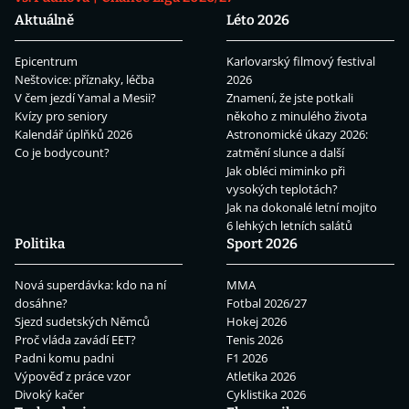
Aktuálně
Léto 2026
Epicentrum
Karlovarský filmový festival
Neštovice: příznaky, léčba
2026
V čem jezdí Yamal a Mesii?
Znamení, že jste potkali
Kvízy pro seniory
někoho z minulého života
Kalendář úplňků 2026
Astronomické úkazy 2026:
Co je bodycount?
zatmění slunce a další
Jak obléci miminko při
vysokých teplotách?
Jak na dokonalé letní mojito
6 lehkých letních salátů
Politika
Sport 2026
Nová superdávka: kdo na ní
MMA
dosáhne?
Fotbal 2026/27
Sjezd sudetských Němců
Hokej 2026
Proč vláda zavádí EET?
Tenis 2026
Padni komu padni
F1 2026
Výpověď z práce vzor
Atletika 2026
Divoký kačer
Cyklistika 2026