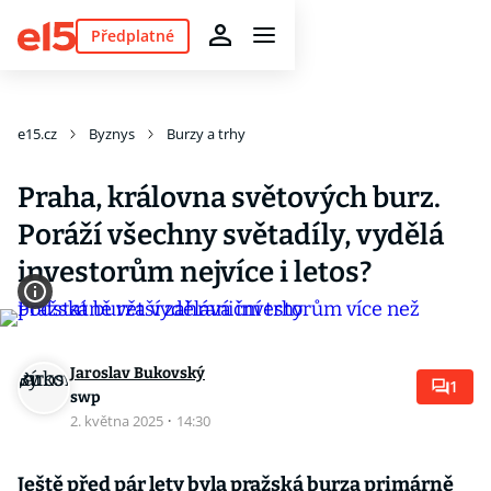
Předplatné
e15.cz
Byznys
Burzy a trhy
Praha, královna světových burz.
Poráží všechny světadíly, vydělá
investorům nejvíce i letos?
Jaroslav Bukovský
1
swp
2. května 2025
·
14:30
Ještě před pár lety byla pražská burza primárně