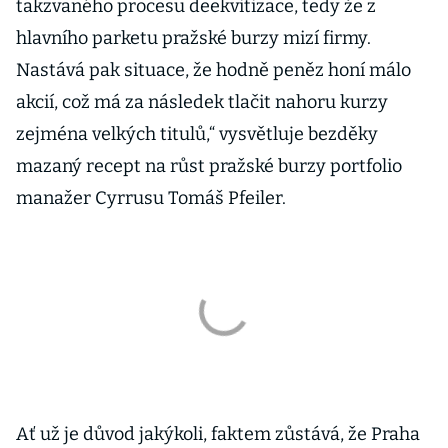
takzvaného procesu deekvitizace, tedy že z
hlavního parketu pražské burzy mizí firmy.
Nastává pak situace, že hodně peněz honí málo
akcií, což má za následek tlačit nahoru kurzy
zejména velkých titulů,“ vysvětluje bezděky
mazaný recept na růst pražské burzy portfolio
manažer Cyrrusu Tomáš Pfeiler.
Ať už je důvod jakýkoli, faktem zůstává, že Praha