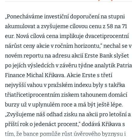
být šokující,
miliardář si
„Ponecháváme investiční doporučení na stupni
vytváří půdu
akumulovat a zvyšujeme cílovou cenu z 58 na 71
pro deal
eur. Nová cílová cena implikuje dvacetiprocentní
nárůst ceny akcie v ročním horizontu,“ nechal se v
novém reportu na adresu akcií Erste Bank slyšet
po jejích výsledcích v závěru týdne analytik Patria
Finance Michal Křikava. Akcie Erste s třetí
nejvyšší vahou v pražském indexu byly s takřka
třiatřicetiprocentním ziskem tahounem domácí
burzy už v uplynulém roce a má být ještě lépe.
„Zvyšujeme náš odhad zisku na akcii pro letošní a
příští rok o jedenáct procent,“ dodává Křikava s
tím, že bance pomůže růst úvěrového byznysu i