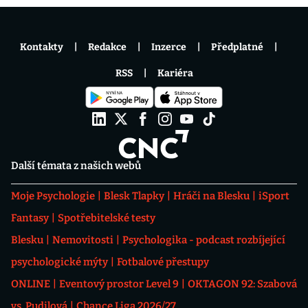
Kontakty
Redakce
Inzerce
Předplatné
RSS
Kariéra
Další témata z našich webů
Moje Psychologie
Blesk Tlapky
Hráči na Blesku
iSport
Fantasy
Spotřebitelské testy
Blesku
Nemovitosti
Psychologika - podcast rozbíjející
psychologické mýty
Fotbalové přestupy
ONLINE
Eventový prostor Level 9
OKTAGON 92: Szabová
vs. Pudilová
Chance Liga 2026/27