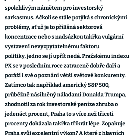
spolehlivým námětem pro investorský
sarkasmus. Ačkoli se stále potýká s chronickými
problémy, ať už je to přílišná sektorová
koncentrace nebo s nadsázkou takřka vulgární
vystavení nevyzpytatelnému faktoru
politiky, jedno se jí upřít nedá. Pražskému indexu
PX se v posledním roce zatraceně dobře daří a
poráží i své o poznání větší světové konkurenty.
Zatímco tak například americký S&P 500,
průběžně násilněný náladami Donalda Trumpa,
zhodnotil za rok investorské peníze zhruba o
jedenáct procent, Praha to s více než třiceti
procenty dokázala takřka třikrát lépe. Zopakuje
Praha svůj excelentní výkon? A které z hlavních