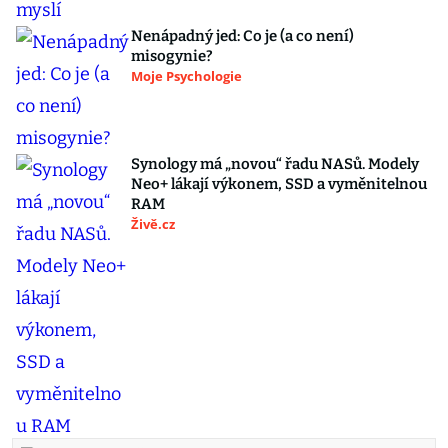
Nenápadný jed: Co je (a co není)
misogynie?
Moje Psychologie
Synology má „novou“ řadu NASů. Modely
Neo+ lákají výkonem, SSD a vyměnitelnou
RAM
Živě.cz