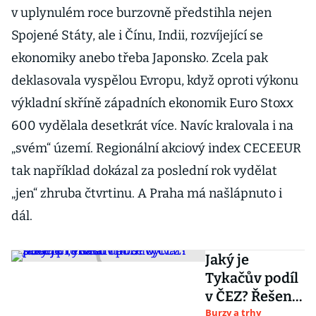
v uplynulém roce burzovně předstihla nejen
Spojené Státy, ale i Čínu, Indii, rozvíjející se
ekonomiky anebo třeba Japonsko. Zcela pak
deklasovala vyspělou Evropu, když oproti výkonu
výkladní skříně západních ekonomik Euro Stoxx
600 vydělala desetkrát více. Navíc kralovala i na
„svém“ území. Regionální akciový index CECEEUR
tak například dokázal za poslední rok vydělat
„jen“ zhruba čtvrtinu. A Praha má našlápnuto i
dál.
Jaký je
Tykačův podíl
v ČEZ? Řešení
rébusu může
Burzy a trhy