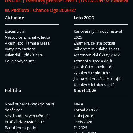
ONLINE
Eventový prostor Level 9
OKTAGON 92: Szabová
vs. Pudilová
Chance Liga 2026/27
Aktuálně
Léto 2026
Epicentrum
Karlovarský filmový festival
Neštovice: příznaky, léčba
2026
V čem jezdí Yamal a Mesii?
Znamení, že jste potkali
Kvízy pro seniory
někoho z minulého života
Kalendář úplňků 2026
Astronomické úkazy 2026:
Co je bodycount?
zatmění slunce a další
Jak obléci miminko při
vysokých teplotách?
Jak na dokonalé letní mojito
6 lehkých letních salátů
Politika
Sport 2026
Nová superdávka: kdo na ní
MMA
dosáhne?
Fotbal 2026/27
Sjezd sudetských Němců
Hokej 2026
Proč vláda zavádí EET?
Tenis 2026
Padni komu padni
F1 2026