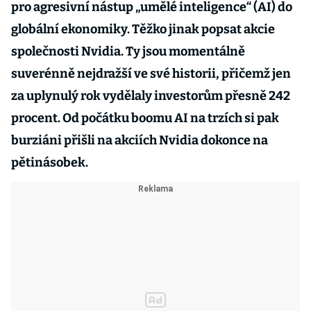
pro agresivní nástup „umělé inteligence“ (AI) do
globální ekonomiky. Těžko jinak popsat akcie
společnosti Nvidia. Ty jsou momentálně
suverénně nejdražší ve své historii, přičemž jen
za uplynulý rok vydělaly investorům přesně 242
procent. Od počátku boomu AI na trzích si pak
burziáni přišli na akciích Nvidia dokonce na
pětinásobek.