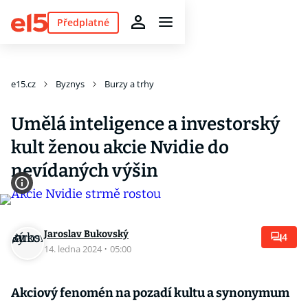
Předplatné
e15.cz
Byznys
Burzy a trhy
Umělá inteligence a investorský
kult ženou akcie Nvidie do
nevídaných výšin
Jaroslav Bukovský
4
14. ledna 2024
·
05:00
Akciový fenomén na pozadí kultu a synonymum