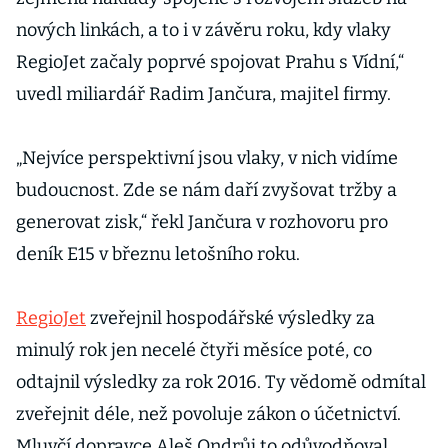
nových linkách, a to i v závěru roku, kdy vlaky
RegioJet začaly poprvé spojovat Prahu s Vídní,“
uvedl miliardář Radim Jančura, majitel firmy.
„Nejvíce perspektivní jsou vlaky, v nich vidíme
budoucnost. Zde se nám daří zvyšovat tržby a
generovat zisk,“ řekl Jančura v rozhovoru pro
deník E15 v březnu letošního roku.
RegioJet
zveřejnil hospodářské výsledky za
minulý rok jen necelé čtyři měsíce poté, co
odtajnil výsledky za rok 2016. Ty vědomě odmítal
zveřejnit déle, než povoluje zákon o účetnictví.
Mluvčí dopravce Aleš Ondrůj to odůvodňoval