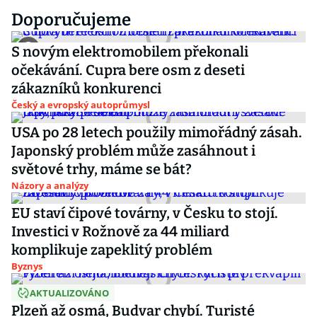
Doporučujeme
S novým elektromobilem překonali
očekávání. Cupra bere osm z deseti
zákazníků konkurenci
Český a evropský autoprůmysl
USA po 28 letech použily mimořádný zásah.
Japonský problém může zasáhnout i
světové trhy, máme se bát?
Názory a analýzy
EU staví čipové továrny, v Česku to stojí.
Investici v Rožnově za 44 miliard
komplikuje zapeklitý problém
Byznys
AKTUALIZOVÁNO
Plzeň až osmá, Budvar chybí. Turisté