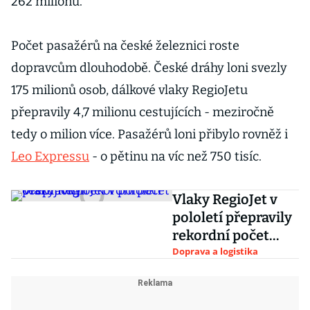
262 milionů.
Počet pasažérů na české železnici roste
dopravcům dlouhodobě. České dráhy loni svezly
175 milionů osob, dálkové vlaky RegioJetu
přepravily 4,7 milionu cestujících - meziročně
tedy o milion více. Pasažérů loni přibylo rovněž i
Leo Expressu
- o pětinu na víc než 750 tisíc.
Vlaky RegioJet v
pololetí přepravily
rekordní počet
cestujících
Doprava a logistika