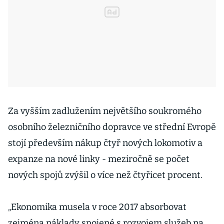
Za vyšším zadlužením největšího soukromého
osobního železničního dopravce ve střední Evropě
stojí především nákup čtyř nových lokomotiv a
expanze na nové linky - meziročně se počet
nových spojů zvýšil o více než čtyřicet procent.
„Ekonomika musela v roce 2017 absorbovat
zejména náklady spojené s rozvojem služeb na