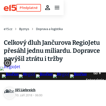
Předplatné
e15.cz
Byznys
Doprava a logistika
Celkový dluh Jančurova RegioJetu
přesáhl jednu miliardu. Dopravce
navýšil ztrátu i tržby
8
Fotogalerie
Jiří Liebreich
10. září 2018
·
06:00