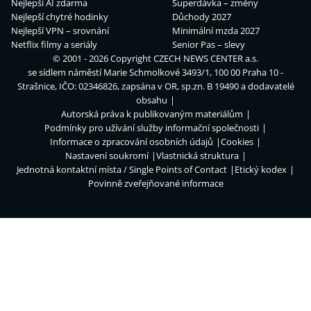
Nejlepší AI zdarma
Superdávka – změny
Nejlepší chytré hodinky
Důchody 2027
Nejlepší VPN – srovnání
Minimální mzda 2027
Netflix filmy a seriály
Senior Pas – slevy
© 2001 - 2026 Copyright
CZECH NEWS CENTER a.s.
se sídlem náměstí Marie Schmolkové 3493/1, 100 00 Praha 10 -
Strašnice, IČO: 02346826, zapsána v OR, sp.zn. B 19490 a dodavatelé
obsahu
Autorská práva k publikovaným materiálům
Podmínky pro užívání služby informační společnosti
Informace o zpracování osobních údajů
Cookies
Nastavení soukromí
Vlastnická struktura
Jednotná kontaktní místa / Single Points of Contact
Etický kodex
Povinně zveřejňované informace