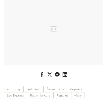
autobusy
cestování
České dráhy
doprava
Leo Express
Radim Jančura
RegioJet
vlaky