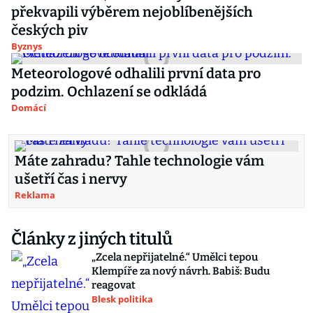
překvapili výběrem nejoblíbenějších
českých piv
Byznys
Meteorologové odhalili první data pro
podzim. Ochlazení se odkládá
Domácí
Máte zahradu? Tahle technologie vám
ušetří čas i nervy
Reklama
Články z jiných titulů
„Zcela nepřijatelné.“ Umělci tepou
Klempíře za nový návrh. Babiš: Budu
reagovat
Blesk politika