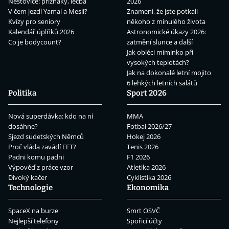
Neštovice: příznaky, léčba
2026
V čem jezdí Yamal a Mesii?
Znamení, že jste potkali
Kvízy pro seniory
někoho z minulého života
Kalendář úplňků 2026
Astronomické úkazy 2026:
Co je bodycount?
zatmění slunce a další
Jak obléci miminko při
vysokých teplotách?
Jak na dokonalé letní mojito
6 lehkých letních salátů
Politika
Sport 2026
Nová superdávka: kdo na ní
MMA
dosáhne?
Fotbal 2026/27
Sjezd sudetských Němců
Hokej 2026
Proč vláda zavádí EET?
Tenis 2026
Padni komu padni
F1 2026
Výpověď z práce vzor
Atletika 2026
Divoký kačer
Cyklistika 2026
Technologie
Ekonomika
SpaceX na burze
Smrt OSVČ
Nejlepší telefony
Spořicí účty