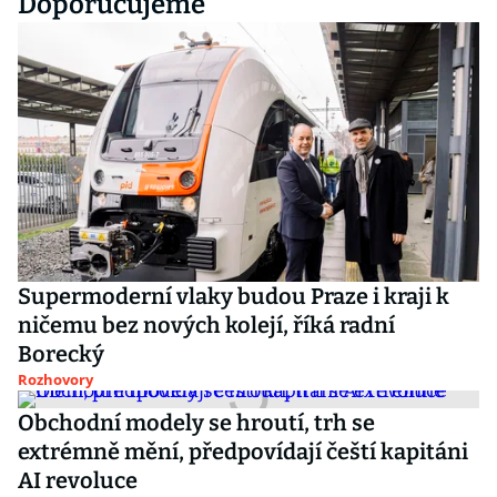
Doporučujeme
Supermoderní vlaky budou Praze i kraji k
ničemu bez nových kolejí, říká radní
Borecký
Rozhovory
Obchodní modely se hroutí, trh se
extrémně mění, předpovídají čeští kapitáni
AI revoluce