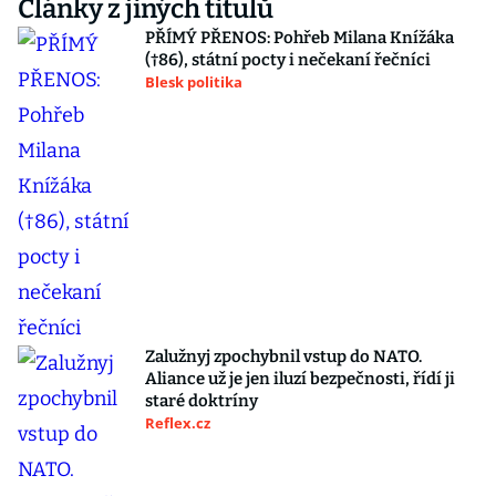
Články z jiných titulů
PŘÍMÝ PŘENOS: Pohřeb Milana Knížáka
(†86), státní pocty i nečekaní řečníci
Blesk politika
Zalužnyj zpochybnil vstup do NATO.
Aliance už je jen iluzí bezpečnosti, řídí ji
staré doktríny
Reflex.cz