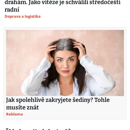
drahám. Jako vítěze je schválili středočeští
radní
Doprava a logistika
Jak spolehlivě zakryjete šediny? Tohle
musíte znát
Reklama