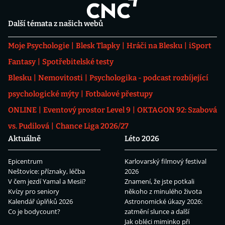
Další témata z našich webů
Moje Psychologie
Blesk Tlapky
Hráči na Blesku
iSport
Fantasy
Spotřebitelské testy
Blesku
Nemovitosti
Psychologika - podcast rozbíjející
psychologické mýty
Fotbalové přestupy
ONLINE
Eventový prostor Level 9
OKTAGON 92: Szabová
vs. Pudilová
Chance Liga 2026/27
Aktuálně
Léto 2026
Epicentrum
Karlovarský filmový festival
Neštovice: příznaky, léčba
2026
V čem jezdí Yamal a Mesii?
Znamení, že jste potkali
Kvízy pro seniory
někoho z minulého života
Kalendář úplňků 2026
Astronomické úkazy 2026:
Co je bodycount?
zatmění slunce a další
Jak obléci miminko při