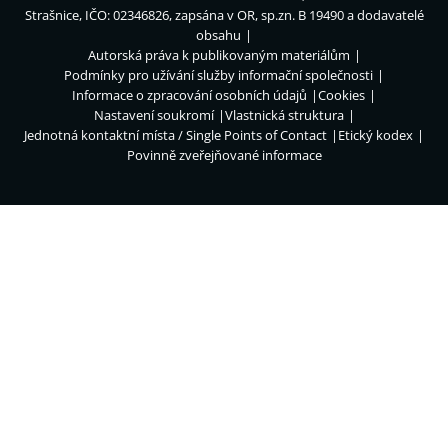
Strašnice, IČO: 02346826, zapsána v OR, sp.zn. B 19490 a dodavatelé
obsahu
Autorská práva k publikovaným materiálům
Podmínky pro užívání služby informační společnosti
Informace o zpracování osobních údajů
Cookies
Nastavení soukromí
Vlastnická struktura
Jednotná kontaktní místa / Single Points of Contact
Etický kodex
Povinně zveřejňované informace