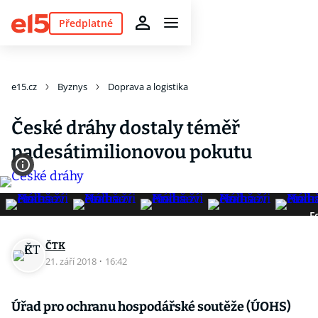
Předplatné
e15.cz
Byznys
Doprava a logistika
České dráhy dostaly téměř
padesátimilionovou pokutu
F
ČTK
21. září 2018
·
16:42
Úřad pro ochranu hospodářské soutěže (ÚOHS)