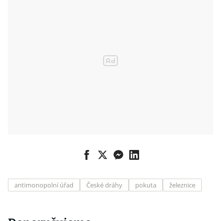
krajiny
antimonopolní úřad
České dráhy
pokuta
železnice