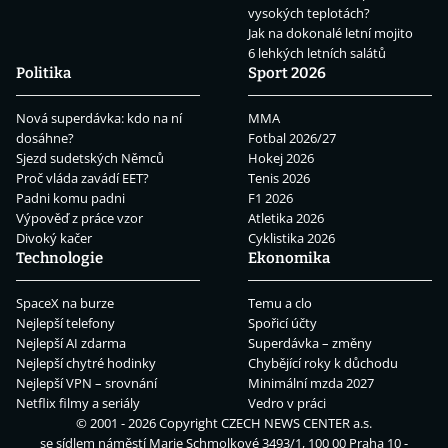
vysokých teplotách?
Jak na dokonalé letní mojito
6 lehkých letních salátů
Politika
Sport 2026
Nová superdávka: kdo na ní
MMA
dosáhne?
Fotbal 2026/27
Sjezd sudetských Němců
Hokej 2026
Proč vláda zavádí EET?
Tenis 2026
Padni komu padni
F1 2026
Výpověď z práce vzor
Atletika 2026
Divoký kačer
Cyklistika 2026
Technologie
Ekonomika
SpaceX na burze
Temu a clo
Nejlepší telefony
Spořicí účty
Nejlepší AI zdarma
Superdávka – změny
Nejlepší chytré hodinky
Chybějící roky k důchodu
Nejlepší VPN – srovnání
Minimální mzda 2027
Netflix filmy a seriály
Vedro v práci
© 2001 - 2026 Copyright
CZECH NEWS CENTER a.s.
se sídlem náměstí Marie Schmolkové 3493/1, 100 00 Praha 10 -