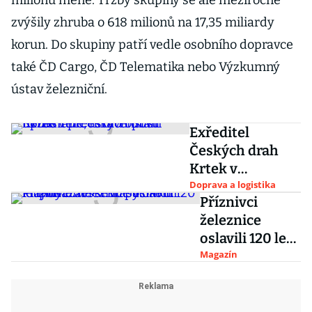
milionů méně. Tržby skupiny se ale meziročně
zvýšily zhruba o 618 milionů na 17,35 miliardy
korun. Do skupiny patří vedle osobního dopravce
také ČD Cargo, ČD Telematika nebo Výzkumný
ústav železniční.
Exředitel
Českých drah
Krtek v
představenstvu
Doprava a logistika
Příznivci
nezůstane,
železnice
firmu opustí
oslavili 120 let
úplně
Posázavského
Magazín
pacifiku.
Připomeňte si
krásy okolní