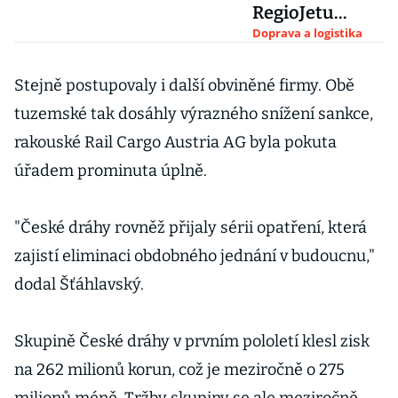
RegioJetu
přesáhl jednu
Doprava a logistika
miliardu.
Dopravce
Stejně postupovaly i další obviněné firmy. Obě
navýšil ztrátu i
tuzemské tak dosáhly výrazného snížení sankce,
tržby
rakouské Rail Cargo Austria AG byla pokuta
úřadem prominuta úplně.
"České dráhy rovněž přijaly sérii opatření, která
zajistí eliminaci obdobného jednání v budoucnu,"
dodal Šťáhlavský.
Skupině České dráhy v prvním pololetí klesl zisk
na 262 milionů korun, což je meziročně o 275