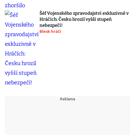
Šéf Vojenského zpravodajství exkluzivně v
Hráčích: Česku hrozil vyšší stupeň
nebezpečí!
Blesk hráči