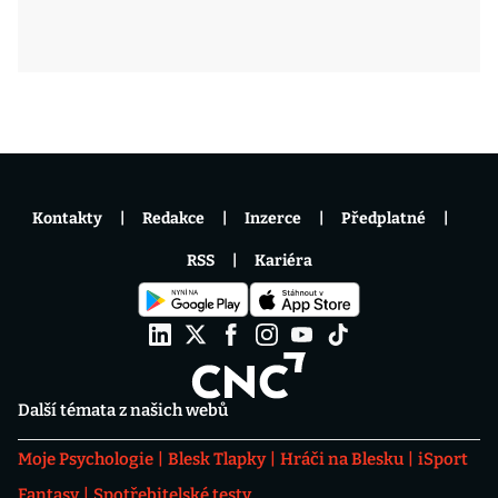
Kontakty
Redakce
Inzerce
Předplatné
RSS
Kariéra
Další témata z našich webů
Moje Psychologie
Blesk Tlapky
Hráči na Blesku
iSport
Fantasy
Spotřebitelské testy