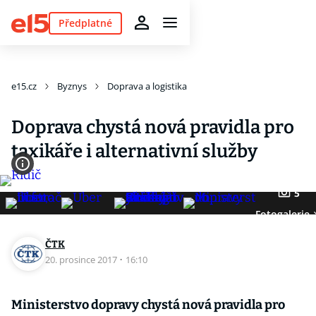
Předplatné
e15.cz
Byznys
Doprava a logistika
Doprava chystá nová pravidla pro
taxikáře i alternativní služby
5
Fotogalerie
ČTK
20. prosince 2017
·
16:10
Ministerstvo dopravy chystá nová pravidla pro