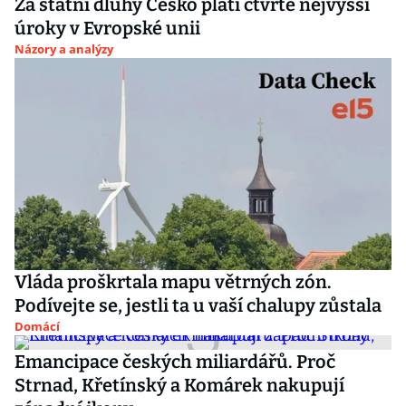
Za státní dluhy Česko platí čtvrté nejvyšší
úroky v Evropské unii
Názory a analýzy
Vláda proškrtala mapu větrných zón.
Podívejte se, jestli ta u vaší chalupy zůstala
Domácí
Emancipace českých miliardářů. Proč
Strnad, Křetínský a Komárek nakupují