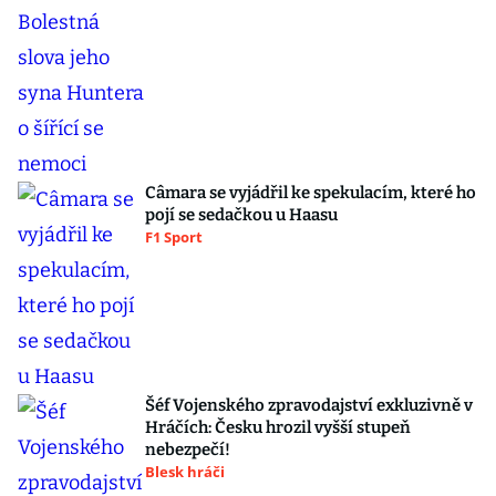
Câmara se vyjádřil ke spekulacím, které ho
pojí se sedačkou u Haasu
F1 Sport
Šéf Vojenského zpravodajství exkluzivně v
Hráčích: Česku hrozil vyšší stupeň
nebezpečí!
Blesk hráči