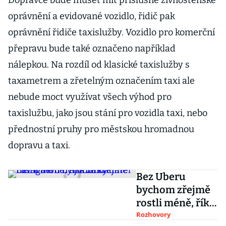
Dopravce bude muset mít příslušné živnostenské
oprávnění a evidované vozidlo, řidič pak
oprávnění řidiče taxislužby. Vozidlo pro komerční
přepravu bude také označeno například
nálepkou. Na rozdíl od klasické taxislužby s
taxametrem a zřetelným označením taxi ale
nebude moct využívat všech výhod pro
taxislužbu, jako jsou stání pro vozidla taxi, nebo
přednostní pruhy pro městskou hromadnou
dopravu a taxi.
Bez Uberu
bychom zřejmě
rostli méně, říká
zakladatel
Rozhovory