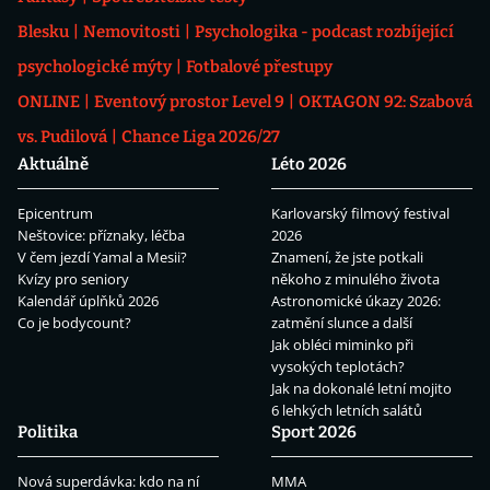
Blesku
Nemovitosti
Psychologika - podcast rozbíjející
psychologické mýty
Fotbalové přestupy
ONLINE
Eventový prostor Level 9
OKTAGON 92: Szabová
vs. Pudilová
Chance Liga 2026/27
Aktuálně
Léto 2026
Epicentrum
Karlovarský filmový festival
Neštovice: příznaky, léčba
2026
V čem jezdí Yamal a Mesii?
Znamení, že jste potkali
Kvízy pro seniory
někoho z minulého života
Kalendář úplňků 2026
Astronomické úkazy 2026:
Co je bodycount?
zatmění slunce a další
Jak obléci miminko při
vysokých teplotách?
Jak na dokonalé letní mojito
6 lehkých letních salátů
Politika
Sport 2026
Nová superdávka: kdo na ní
MMA