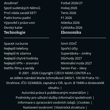
dosáhne?
Fotbal 2026/27
Sjezd sudetských Němců
Hokej 2026
Proč vláda zavádí EET?
Tenis 2026
Padni komu padni
F1 2026
Výpověď z práce vzor
Atletika 2026
Divoký kačer
Cyklistika 2026
Technologie
Ekonomika
SpaceX na burze
Smrt OSVČ
Nejlepší telefony
Spořicí účty
Nejlepší AI zdarma
Superdávka – změny
Nejlepší chytré hodinky
Důchody 2027
Nejlepší VPN – srovnání
Minimální mzda 2027
Netflix filmy a seriály
Senior Pas – slevy
© 2001 - 2026 Copyright
CZECH NEWS CENTER a.s.
se sídlem náměstí Marie Schmolkové 3493/1, 100 00 Praha 10 -
Strašnice, IČO: 02346826, zapsána v OR, sp.zn. B 19490 a dodavatelé
obsahu
Autorská práva k publikovaným materiálům
Podmínky pro užívání služby informační společnosti
Informace o zpracování osobních údajů
Cookies
Nastavení soukromí
Vlastnická struktura