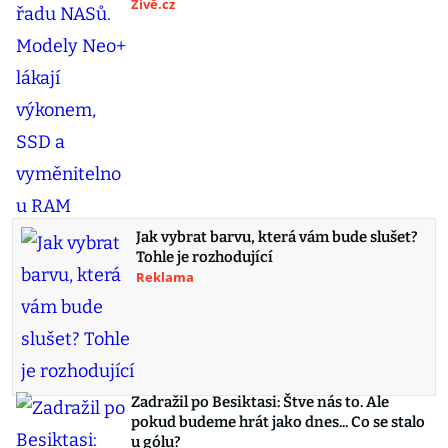
Živě.cz
Jak vybrat barvu, která vám bude slušet?
Tohle je rozhodující
Reklama
Zadražil po Besiktasi: Štve nás to. Ale
pokud budeme hrát jako dnes... Co se stalo
u gólu?