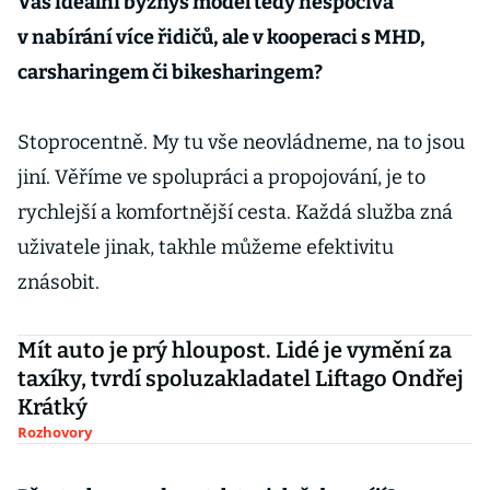
Váš ideální byznys model tedy nespočívá
v nabírání více řidičů, ale v kooperaci s MHD,
carsharingem či bikesharingem?
Stoprocentně. My tu vše neovládneme, na to jsou
jiní. Věříme ve spolupráci a propojování, je to
rychlejší a komfortnější cesta. Každá služba zná
uživatele jinak, takhle můžeme efektivitu
znásobit.
Mít auto je prý hloupost. Lidé je vymění za
taxíky, tvrdí spoluzakladatel Liftago Ondřej
Krátký
Rozhovory