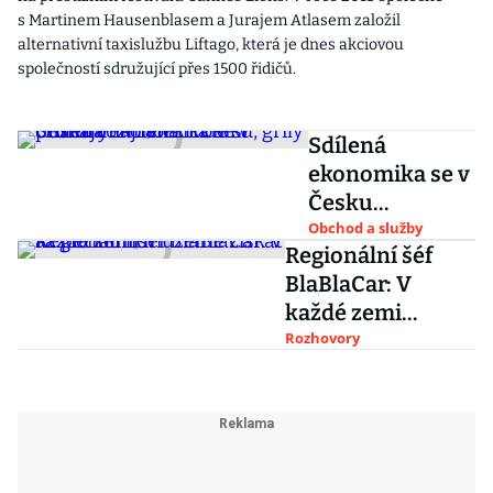
s Martinem Hausenblasem a Jurajem Atlasem založil
alternativní taxislužbu Liftago, která je dnes akciovou
společností sdružující přes 1500 řidičů.
Sdílená
ekonomika se v
Česku
rozmáhá. Lidé
Obchod a služby
Regionální šéf
si pronajímají
BlaBlaCar: V
elektroniku,
každé zemi
grily či drony
můžeme získat až
Rozhovory
pětinu lidí