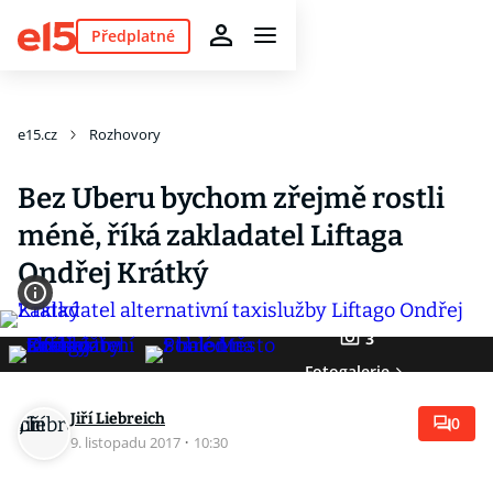
Předplatné
e15.cz
Rozhovory
Bez Uberu bychom zřejmě rostli
méně, říká zakladatel Liftaga
Ondřej Krátký
3
Fotogalerie
Jiří Liebreich
0
9. listopadu 2017
·
10:30