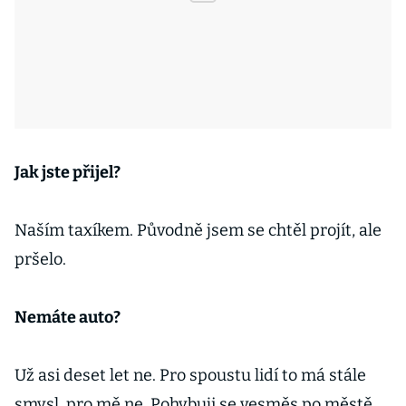
Jak jste přijel?
Naším taxíkem. Původně jsem se chtěl projít, ale
pršelo.
Nemáte auto?
Už asi deset let ne. Pro spoustu lidí to má stále
smysl, pro mě ne. Pohybuji se vesměs po městě,