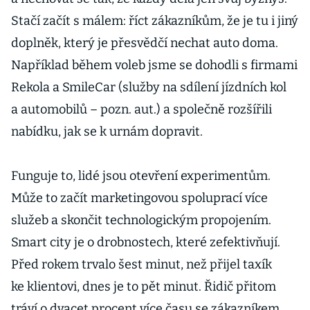
Stačí začít s málem: říct zákazníkům, že je tu i jiný
doplněk, který je přesvědčí nechat auto doma.
Například během voleb jsme se dohodli s firmami
Rekola a SmileCar (služby na sdílení jízdních kol
a automobilů – pozn. aut.) a společně rozšířili
nabídku, jak se k urnám dopravit.
Funguje to, lidé jsou otevření experimentům.
Může to začít marketingovou spoluprací více
služeb a skončit technologickým propojením.
Smart city je o drobnostech, které zefektivňují.
Před rokem trvalo šest minut, než přijel taxík
ke klientovi, dnes je to pět minut. Řidič přitom
tráví o dvacet procent více času se zákazníkem