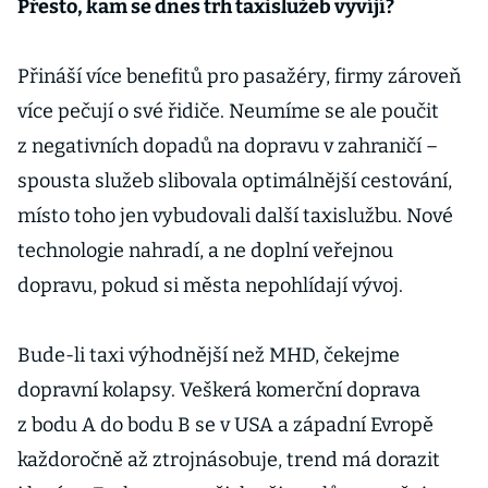
Přesto, kam se dnes trh taxislužeb vyvíjí?
Přináší více benefitů pro pasažéry, firmy zároveň
více pečují o své řidiče. Neumíme se ale poučit
z negativních dopadů na dopravu v zahraničí –
spousta služeb slibovala optimálnější cestování,
místo toho jen vybudovali další taxislužbu. Nové
technologie nahradí, a ne doplní veřejnou
dopravu, pokud si města nepohlídají vývoj.
Bude-li taxi výhodnější než MHD, čekejme
dopravní kolapsy. Veškerá komerční doprava
z bodu A do bodu B se v USA a západní Evropě
každoročně až ztrojnásobuje, trend má dorazit