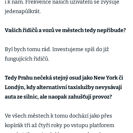
i k nám. Frekvence našich uživatelů se zvyšuje
jedenapůlkrát.
Vašich řidičů a vozů ve městech tedy nepřibude?
Byl bych tomu rád. Investujeme spíš do již
fungujících řidičů.
Tedy Prahu nečeká stejný osud jako New York či
Londýn, kdy alternativní taxislužby nevysávají
auta ze silnic, ale naopak zahušťují provoz?
Ve všech městech k tomu dochází jako přes
kopírák tři až čtyři roky po vstupu platforem