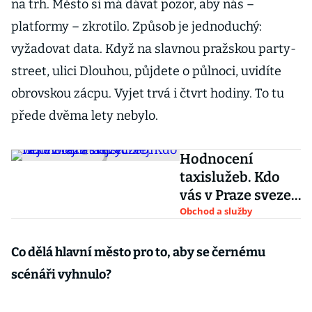
na trh. Město si má dávat pozor, aby nás –
platformy – zkrotilo. Způsob je jednoduchý:
vyžadovat data. Když na slavnou pražskou party-
street, ulici Dlouhou, půjdete o půlnoci, uvidíte
obrovskou zácpu. Vyjet trvá i čtvrt hodiny. To tu
přede dvěma lety nebylo.
Hodnocení
taxislužeb. Kdo
vás v Praze sveze
nejlevněji a
Obchod a služby
nejrychleji
Co dělá hlavní město pro to, aby se černému
scénáři vyhnulo?