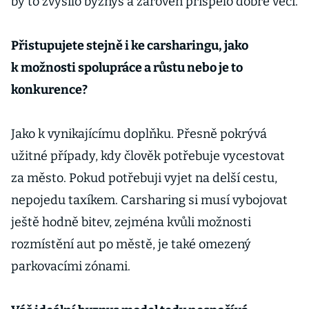
by to zvýšilo byznys a zároveň přispělo dobré věci.
Přistupujete stejně i ke carsharingu, jako
k možnosti spolupráce a růstu nebo je to
konkurence?
Jako k vynikajícímu doplňku. Přesně pokrývá
užitné případy, kdy člověk potřebuje vycestovat
za město. Pokud potřebuji vyjet na delší cestu,
nepojedu taxíkem. Carsharing si musí vybojovat
ještě hodně bitev, zejména kvůli možnosti
rozmístění aut po městě, je také omezený
parkovacími zónami.