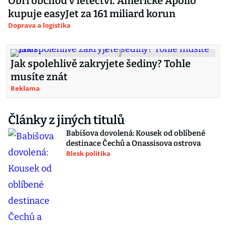
Obří obchod v letectví. Americké Apollo
kupuje easyJet za 161 miliard korun
Doprava a logistika
Jak spolehlivě zakryjete šediny? Tohle
musíte znát
Reklama
Články z jiných titulů
Babišova dovolená: Kousek od oblíbené
destinace Čechů a Onassisova ostrova
Blesk politika