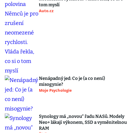
tom myslí
Auto.cz
Nenápadný jed: Co je (a co není)
misogynie?
Moje Psychologie
Synology má „novou“ řadu NASů. Modely
Neo+ lákají výkonem, SSD a vyměnitelnou
RAM