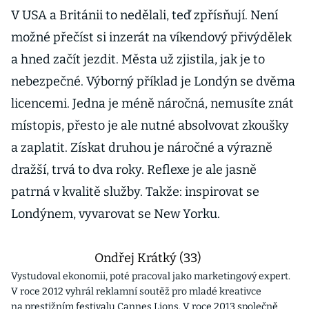
V USA a Británii to nedělali, teď zpřísňují. Není
možné přečíst si inzerát na víkendový přivýdělek
a hned začít jezdit. Města už zjistila, jak je to
nebezpečné. Výborný příklad je Londýn se dvěma
licencemi. Jedna je méně náročná, nemusíte znát
místopis, přesto je ale nutné absolvovat zkoušky
a zaplatit. Získat druhou je náročné a výrazně
dražší, trvá to dva roky. Reflexe je ale jasně
patrná v kvalitě služby. Takže: inspirovat se
Londýnem, vyvarovat se New Yorku.
Ondřej Krátký (33)
Vystudoval ekonomii, poté pracoval jako marketingový expert.
V roce 2012 vyhrál reklamní soutěž pro mladé kreativce
na prestižním festivalu Cannes Lions. V roce 2013 společně