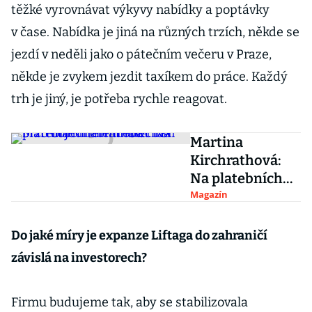
těžké vyrovnávat výkyvy nabídky a poptávky
v čase. Nabídka je jiná na různých trzích, někde se
jezdí v neděli jako o pátečním večeru v Praze,
někde je zvykem jezdit taxíkem do práce. Každý
trh je jiný, je potřeba rychle reagovat.
Martina
Kirchrathová:
Na platebních
terminálech si
Magazín
brzo objednáte
třeba i taxi
Do jaké míry je expanze Liftaga do zahraničí
závislá na investorech?
Firmu budujeme tak, aby se stabilizovala