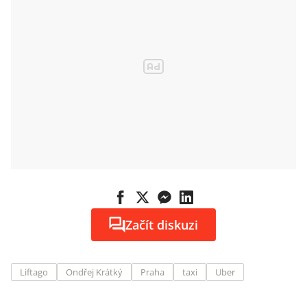
Začít diskuzi
Liftago
Ondřej Krátký
Praha
taxi
Uber