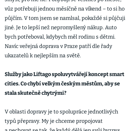
vůz potřebuji jednou měsíčně na víkend – to si ho
půjčím. V tom jsem se namlsal, pokaždé si půjčuji
jiné. Je to lepší než nepromyšlený nákup. Auto
bych potřeboval, kdybych měl rodinu s dětmi.
Navíc veřejná doprava v Praze patří dle řady
ukazatelů k nejlepším na světě.
Služby jako Liftago spoluvytvářejí koncept smart
cities. Co chybí velkým českým městům, aby se
stala skutečně chytrými?
V oblasti dopravy je to spolupráce jednotlivých
typů přepravy. My je chceme propojovat
a nechovat se tak, že každý dělá jen svůj byznys.