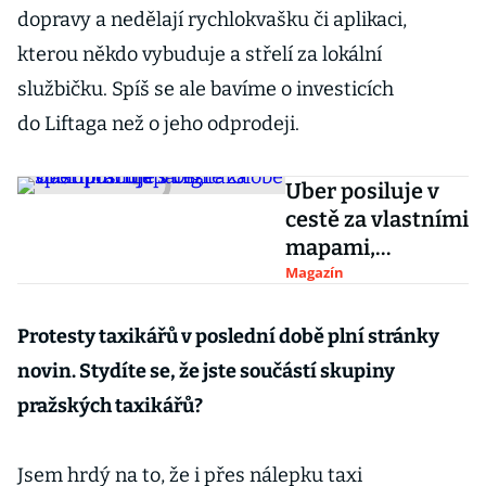
dopravy a nedělají rychlokvašku či aplikaci,
kterou někdo vybuduje a střelí za lokální
službičku. Spíš se ale bavíme o investicích
do Liftaga než o jeho odprodeji.
Uber posiluje v
cestě za vlastními
mapami,
spolupracuje s
Magazín
DigitalGlobe
Protesty taxikářů v poslední době plní stránky
novin. Stydíte se, že jste součástí skupiny
pražských taxikářů?
Jsem hrdý na to, že i přes nálepku taxi