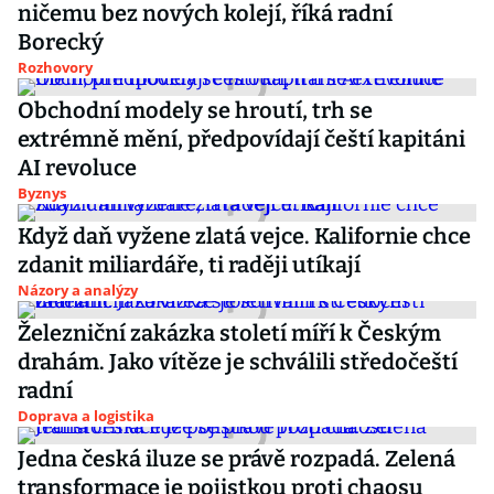
ničemu bez nových kolejí, říká radní
Borecký
Rozhovory
Obchodní modely se hroutí, trh se
extrémně mění, předpovídají čeští kapitáni
AI revoluce
Byznys
Když daň vyžene zlatá vejce. Kalifornie chce
zdanit miliardáře, ti raději utíkají
Názory a analýzy
Železniční zakázka století míří k Českým
drahám. Jako vítěze je schválili středočeští
radní
Doprava a logistika
Jedna česká iluze se právě rozpadá. Zelená
transformace je pojistkou proti chaosu