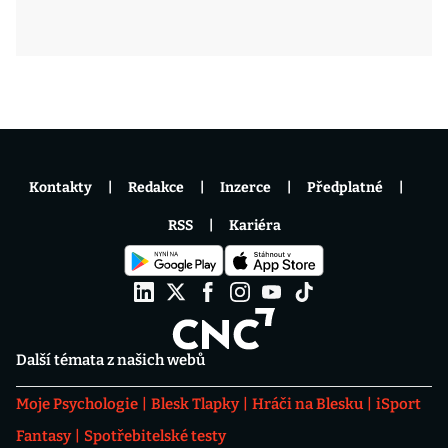
Kontakty
Redakce
Inzerce
Předplatné
RSS
Kariéra
Další témata z našich webů
Moje Psychologie
Blesk Tlapky
Hráči na Blesku
iSport
Fantasy
Spotřebitelské testy