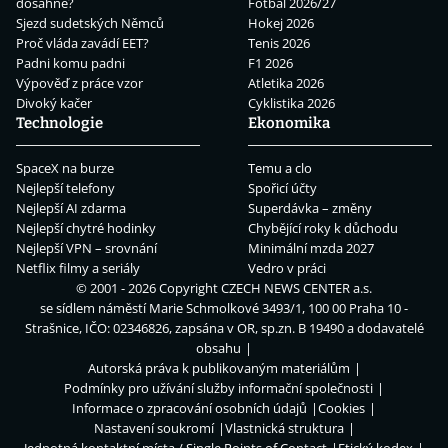
dosáhne?
Fotbal 2026/27
Sjezd sudetských Němců
Hokej 2026
Proč vláda zavádí EET?
Tenis 2026
Padni komu padni
F1 2026
Výpověď z práce vzor
Atletika 2026
Divoký kačer
Cyklistika 2026
Technologie
Ekonomika
SpaceX na burze
Temu a clo
Nejlepší telefony
Spořicí účty
Nejlepší AI zdarma
Superdávka – změny
Nejlepší chytré hodinky
Chybějící roky k důchodu
Nejlepší VPN – srovnání
Minimální mzda 2027
Netflix filmy a seriály
Vedro v práci
© 2001 - 2026 Copyright
CZECH NEWS CENTER a.s.
se sídlem náměstí Marie Schmolkové 3493/1, 100 00 Praha 10 -
Strašnice, IČO: 02346826, zapsána v OR, sp.zn. B 19490 a dodavatelé
obsahu
Autorská práva k publikovaným materiálům
Podmínky pro užívání služby informační společnosti
Informace o zpracování osobních údajů
Cookies
Nastavení soukromí
Vlastnická struktura
Jednotná kontaktní místa / Single Points of Contact
Etický kodex