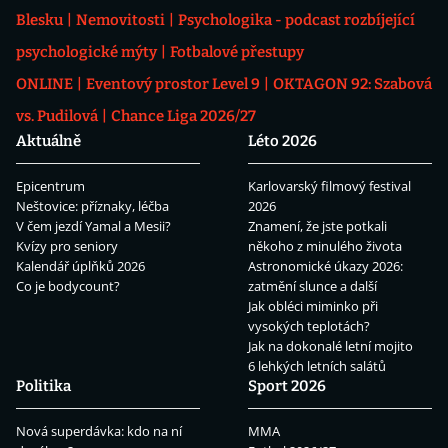
Blesku
Nemovitosti
Psychologika - podcast rozbíjející
psychologické mýty
Fotbalové přestupy
ONLINE
Eventový prostor Level 9
OKTAGON 92: Szabová
vs. Pudilová
Chance Liga 2026/27
Aktuálně
Léto 2026
Epicentrum
Karlovarský filmový festival
Neštovice: příznaky, léčba
2026
V čem jezdí Yamal a Mesii?
Znamení, že jste potkali
Kvízy pro seniory
někoho z minulého života
Kalendář úplňků 2026
Astronomické úkazy 2026:
Co je bodycount?
zatmění slunce a další
Jak obléci miminko při
vysokých teplotách?
Jak na dokonalé letní mojito
6 lehkých letních salátů
Politika
Sport 2026
Nová superdávka: kdo na ní
MMA