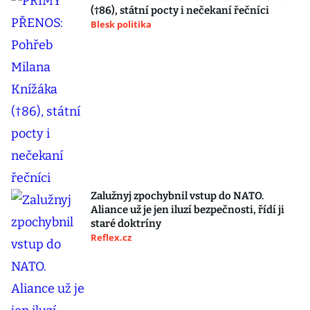
(†86), státní pocty i nečekaní řečníci
Blesk politika
Zalužnyj zpochybnil vstup do NATO.
Aliance už je jen iluzí bezpečnosti, řídí ji
staré doktríny
Reflex.cz