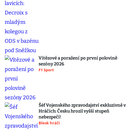
Vítězové a poražení po první polovině
sezóny 2026
F1 Sport
Šéf Vojenského zpravodajství exkluzivně v
Hráčích: Česku hrozil vyšší stupeň
nebezpečí!
Blesk hráči