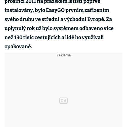
prosinci 2011 na pražském letišti poprvé
instalovány, bylo EasyGO prvním zařízením
svého druhu ve střední a východní Evropě. Za
uplynulý rok už bylo systémem odbaveno více
než 130 tisíc cestujících a lidé ho využívali
opakovaně.