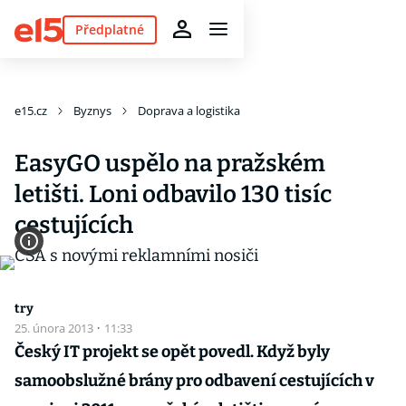
Předplatné
e15.cz
Byznys
Doprava a logistika
EasyGO uspělo na pražském
letišti. Loni odbavilo 130 tisíc
cestujících
try
25. února 2013
·
11:33
Český IT projekt se opět povedl. Když byly
samoobslužné brány pro odbavení cestujících v