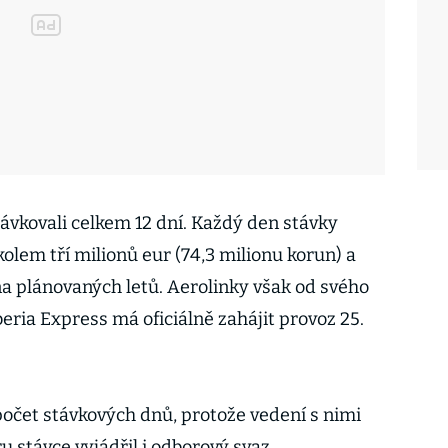
stávkovali celkem 12 dní. Každý den stávky
kolem tří milionů eur (74,3 milionu korun) a
na plánovaných letů. Aerolinky však od svého
beria Express má oficiálně zahájit provoz 25.
počet stávkových dnů, protože vedení s nimi
 stávce vyjádřil i odborový svaz