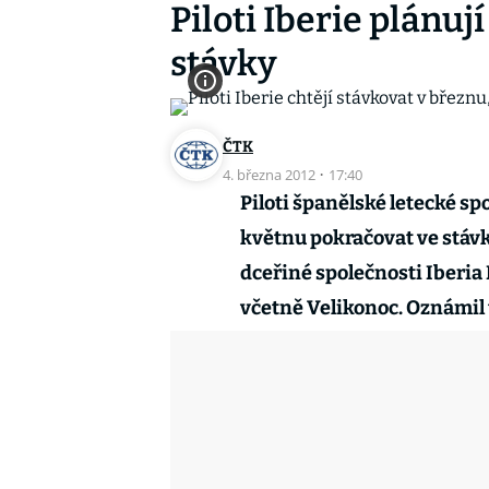
Piloti Iberie plánují
stávky
ČTK
4. března 2012
·
17:40
Piloti španělské letecké sp
květnu pokračovat ve stáv
dceřiné společnosti Iberia 
včetně Velikonoc. Oznámil 