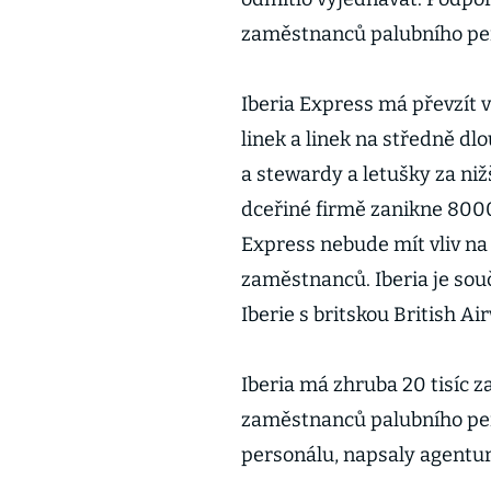
zaměstnanců palubního pe
Iberia Express má převzít 
linek a linek na středně dl
a stewardy a letušky za nižš
dceřiné firmě zanikne 8000 
Express nebude mít vliv n
zaměstnanců. Iberia je sou
Iberie s britskou British Ai
Iberia má zhruba 20 tisíc z
zaměstnanců palubního per
personálu, napsaly agentu