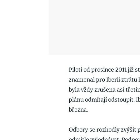
Piloti od prosince 2011 již 
znamenal pro Iberii ztrátu 
byla vždy zrušena asi třeti
plánu odmítají odstoupit. I
března.
Odbory se rozhodly zvýšit 
odmítlo vyjednávat. Podporu