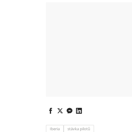
Iberia
stávka pilotů