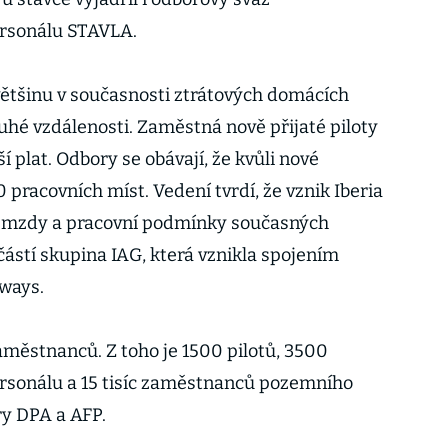
rsonálu STAVLA.
většinu v současnosti ztrátových domácích
ouhé vzdálenosti. Zaměstná nově přijaté piloty
í plat. Odbory se obávají, že kvůli nové
pracovních míst. Vedení tvrdí, že vznik Iberia
a mzdy a pracovní podmínky současných
částí skupina IAG, která vznikla spojením
rways.
aměstnanců. Z toho je 1500 pilotů, 3500
sonálu a 15 tisíc zaměstnanců pozemního
ry DPA a AFP.