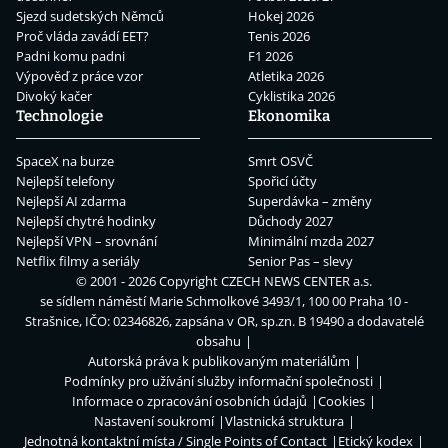
Sjezd sudetských Němců
Hokej 2026
Proč vláda zavádí EET?
Tenis 2026
Padni komu padni
F1 2026
Výpověď z práce vzor
Atletika 2026
Divoký kačer
Cyklistika 2026
Technologie
Ekonomika
SpaceX na burze
Smrt OSVČ
Nejlepší telefony
Spořicí účty
Nejlepší AI zdarma
Superdávka – změny
Nejlepší chytré hodinky
Důchody 2027
Nejlepší VPN – srovnání
Minimální mzda 2027
Netflix filmy a seriály
Senior Pas – slevy
© 2001 - 2026 Copyright
CZECH NEWS CENTER a.s.
se sídlem náměstí Marie Schmolkové 3493/1, 100 00 Praha 10 -
Strašnice, IČO: 02346826, zapsána v OR, sp.zn. B 19490 a dodavatelé
obsahu
Autorská práva k publikovaným materiálům
Podmínky pro užívání služby informační společnosti
Informace o zpracování osobních údajů
Cookies
Nastavení soukromí
Vlastnická struktura
Jednotná kontaktní místa / Single Points of Contact
Etický kodex