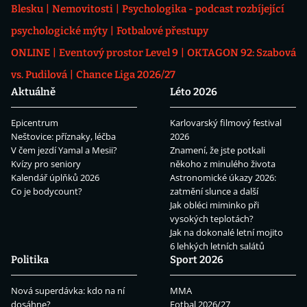
Blesku
Nemovitosti
Psychologika - podcast rozbíjející
psychologické mýty
Fotbalové přestupy
ONLINE
Eventový prostor Level 9
OKTAGON 92: Szabová
vs. Pudilová
Chance Liga 2026/27
Aktuálně
Léto 2026
Epicentrum
Karlovarský filmový festival
Neštovice: příznaky, léčba
2026
V čem jezdí Yamal a Mesii?
Znamení, že jste potkali
Kvízy pro seniory
někoho z minulého života
Kalendář úplňků 2026
Astronomické úkazy 2026:
Co je bodycount?
zatmění slunce a další
Jak obléci miminko při
vysokých teplotách?
Jak na dokonalé letní mojito
6 lehkých letních salátů
Politika
Sport 2026
Nová superdávka: kdo na ní
MMA
dosáhne?
Fotbal 2026/27