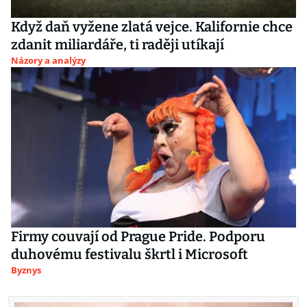
Když daň vyžene zlatá vejce. Kalifornie chce
zdanit miliardáře, ti raději utíkají
Názory a analýzy
Firmy couvají od Prague Pride. Podporu
duhovému festivalu škrtl i Microsoft
Byznys