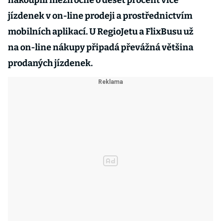
nakoupili meziročně o deset procent více
jízdenek v on-line prodeji a prostřednictvím
mobilních aplikací. U RegioJetu a FlixBusu už
na on-line nákupy připadá převážná většina
prodaných jízdenek.