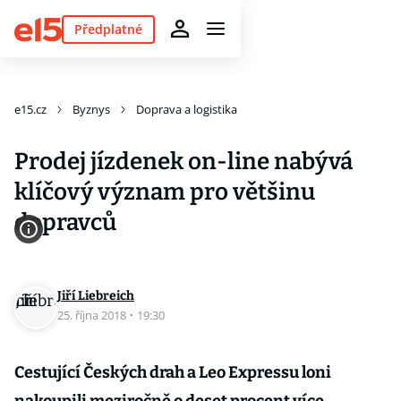
Předplatné
e15.cz
Byznys
Doprava a logistika
Prodej jízdenek on-line nabývá
klíčový význam pro většinu
dopravců
Jiří Liebreich
25. října 2018
·
19:30
Cestující Českých drah a Leo Expressu loni