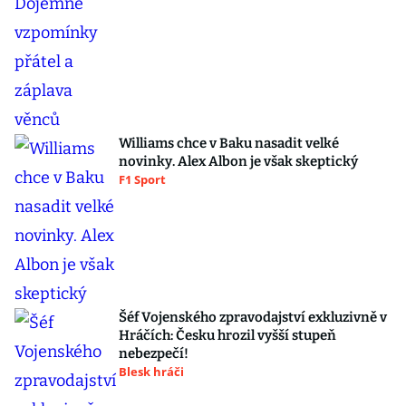
Williams chce v Baku nasadit velké
novinky. Alex Albon je však skeptický
F1 Sport
Šéf Vojenského zpravodajství exkluzivně v
Hráčích: Česku hrozil vyšší stupeň
nebezpečí!
Blesk hráči