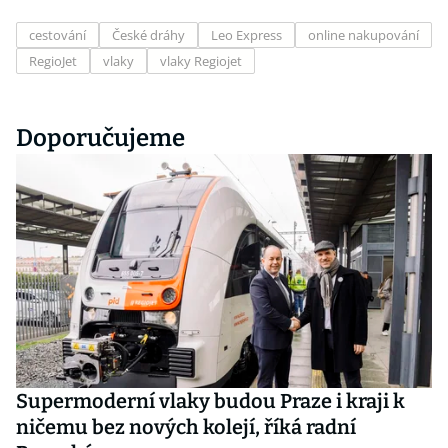
cestování
České dráhy
Leo Express
online nakupování
RegioJet
vlaky
vlaky Regiojet
Doporučujeme
Supermoderní vlaky budou Praze i kraji k
ničemu bez nových kolejí, říká radní