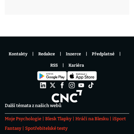
Kontakty
Redakce
Inzerce
Předplatné
RSS
Kariéra
Další témata z našich webů
Moje Psychologie
Blesk Tlapky
Hráči na Blesku
iSport
Fantasy
Spotřebitelské testy