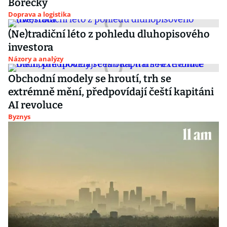
Borecký
Doprava a logistika
(Ne)tradiční léto z pohledu dluhopisového
investora
Názory a analýzy
Obchodní modely se hroutí, trh se
extrémně mění, předpovídají čeští kapitáni
AI revoluce
Byznys