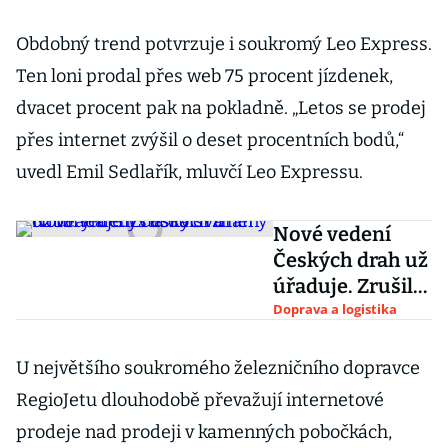
Obdobný trend potvrzuje i soukromý Leo Express.
Ten loni prodal přes web 75 procent jízdenek,
dvacet procent pak na pokladně. „Letos se prodej
přes internet zvýšil o deset procentních bodů,“
uvedl Emil Sedlařík, mluvčí Leo Expressu.
Nové vedení
Českých drah už
úřaduje. Zrušilo
dva odbory a
Doprava a logistika
chystá další
změny
U největšího soukromého železničního dopravce
RegioJetu dlouhodobě převažují internetové
prodeje nad prodeji v kamenných pobočkách,