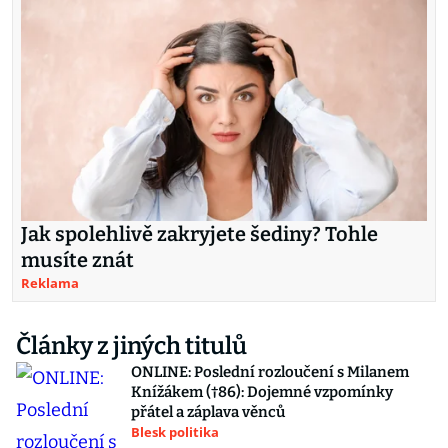
Jak spolehlivě zakryjete šediny? Tohle
musíte znát
Reklama
Články z jiných titulů
ONLINE: Poslední rozloučení s Milanem
Knížákem (†86): Dojemné vzpomínky
přátel a záplava věnců
Blesk politika