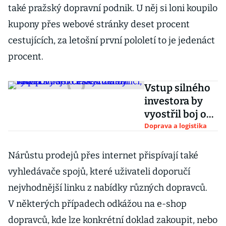
také pražský dopravní podnik. U něj si loni koupilo
kupony přes webové stránky deset procent
cestujících, za letošní první pololetí to je jedenáct
procent.
Vstup silného
investora by
vyostřil boj o
českou
Doprava a logistika
železnici, říká
nový šéf
Nárůstu prodejů přes internet přispívají také
Českých drah
vyhledávače spojů, které uživateli doporučí
Kupec
nejvhodnější linku z nabídky různých dopravců.
V některých případech odkážou na e-shop
dopravců, kde lze konkrétní doklad zakoupit, nebo