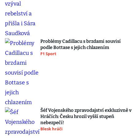
Problémy Cadillacu s brzdami souvisí
podle Bottase s jejich chlazením
F1 Sport
Šéf Vojenského zpravodajství exkluzivně v
Hráčích: Česku hrozil vyšší stupeň
nebezpečí!
Blesk hráči