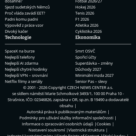
dosáhne?
Fotbal 2026/27
Sjezd sudetských Němců
Hokej 2026
Proč vláda zavádí EET?
Tenis 2026
Padni komu padni
F1 2026
Výpověď z práce vzor
Atletika 2026
Divoký kačer
Cyklistika 2026
Technologie
Ekonomika
SpaceX na burze
Smrt OSVČ
Nejlepší telefony
Spořicí účty
Nejlepší AI zdarma
Superdávka – změny
Nejlepší chytré hodinky
Důchody 2027
Nejlepší VPN – srovnání
Minimální mzda 2027
Netflix filmy a seriály
Senior Pas – slevy
© 2001 - 2026 Copyright
CZECH NEWS CENTER a.s.
se sídlem náměstí Marie Schmolkové 3493/1, 100 00 Praha 10 -
Strašnice, IČO: 02346826, zapsána v OR, sp.zn. B 19490 a dodavatelé
obsahu
Autorská práva k publikovaným materiálům
Podmínky pro užívání služby informační společnosti
Informace o zpracování osobních údajů
Cookies
Nastavení soukromí
Vlastnická struktura