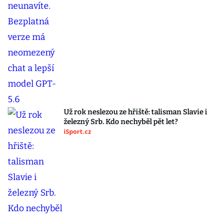
Už rok neslezou ze hřiště: talisman Slavie i
železný Srb. Kdo nechyběl pět let?
iSport.cz