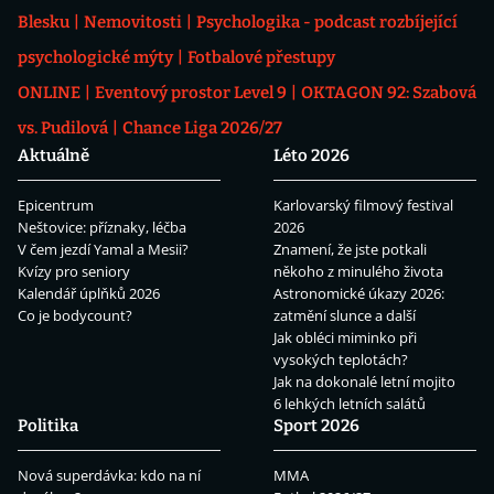
Blesku
Nemovitosti
Psychologika - podcast rozbíjející
psychologické mýty
Fotbalové přestupy
ONLINE
Eventový prostor Level 9
OKTAGON 92: Szabová
vs. Pudilová
Chance Liga 2026/27
Aktuálně
Léto 2026
Epicentrum
Karlovarský filmový festival
Neštovice: příznaky, léčba
2026
V čem jezdí Yamal a Mesii?
Znamení, že jste potkali
Kvízy pro seniory
někoho z minulého života
Kalendář úplňků 2026
Astronomické úkazy 2026:
Co je bodycount?
zatmění slunce a další
Jak obléci miminko při
vysokých teplotách?
Jak na dokonalé letní mojito
6 lehkých letních salátů
Politika
Sport 2026
Nová superdávka: kdo na ní
MMA