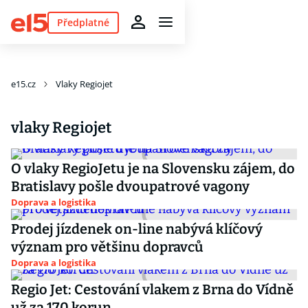
Předplatné
e15.cz
Vlaky Regiojet
vlaky Regiojet
O vlaky RegioJetu je na Slovensku zájem, do
Bratislavy pošle dvoupatrové vagony
Doprava a logistika
Prodej jízdenek on-line nabývá klíčový
význam pro většinu dopravců
Doprava a logistika
Regio Jet: Cestování vlakem z Brna do Vídně
už za 170 korun