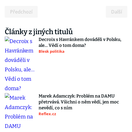
Předchozí
Další
Články z jiných titulů
Decroix s Havránkem dováděli v Polsku,
ale… Vědí o tom doma?
Blesk politika
Marek Adamczyk: Problém na DAMU
přetrvává. Všichni o něm vědí, jen moc
nevědí, co s ním
Reflex.cz