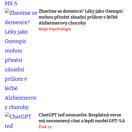
Zbavíme se demence? Léky jako Ozempic
mohou přinést zásadní průlom v léčbě
Alzheimerovy choroby
Moje Psychologie
ChatGPT teď neunavíte. Bezplatná verze
má neomezený chat a lepší model GPT-5.6
Živě.cz