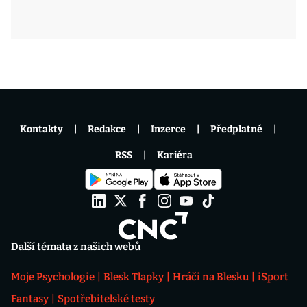
Kontakty
Redakce
Inzerce
Předplatné
RSS
Kariéra
Další témata z našich webů
Moje Psychologie
Blesk Tlapky
Hráči na Blesku
iSport
Fantasy
Spotřebitelské testy