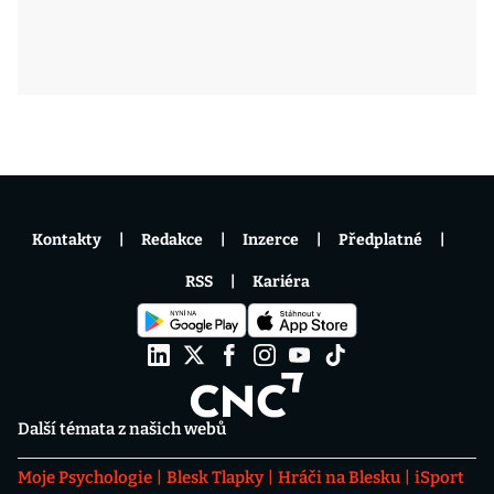
Kontakty
Redakce
Inzerce
Předplatné
RSS
Kariéra
Další témata z našich webů
Moje Psychologie
Blesk Tlapky
Hráči na Blesku
iSport