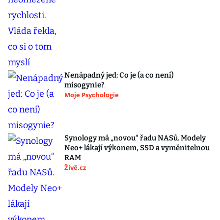
Nenápadný jed: Co je (a co není)
misogynie?
Moje Psychologie
Synology má „novou“ řadu NASů. Modely
Neo+ lákají výkonem, SSD a vyměnitelnou
RAM
Živě.cz