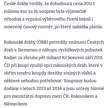
České dráhy tvrdily, že dohodnutá cena 200,5
milionu eur za 16 souprav byla výjimečně
výhodná a vypsání výběrového řízení bránil i
omezený časový rozměr, po který nabídka platila.
Rakouské dráhy (ÖBB) potvrdily smlouvu Českých
drah a Siemensu o nákupu rychlíkových jednotek
Railjet za zhruba pět miliard Kč koncem září 2011.
ČD při koupi využijí opci rakouských drah, které v
obřím tendru koupily desítky stejných vlaků a
některé nebudou potřebovat. Soupravy budou
dodány v letech 2013 až 2014 a jsou určeny hlavně
pro mezistátní dopravu mezi ČR, Rakouskem a
Německem.