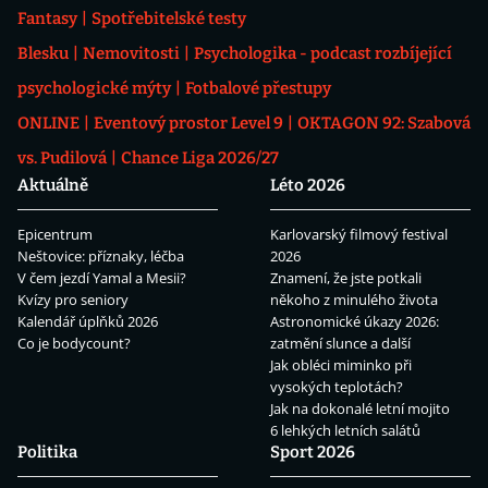
Fantasy
Spotřebitelské testy
Blesku
Nemovitosti
Psychologika - podcast rozbíjející
psychologické mýty
Fotbalové přestupy
ONLINE
Eventový prostor Level 9
OKTAGON 92: Szabová
vs. Pudilová
Chance Liga 2026/27
Aktuálně
Léto 2026
Epicentrum
Karlovarský filmový festival
Neštovice: příznaky, léčba
2026
V čem jezdí Yamal a Mesii?
Znamení, že jste potkali
Kvízy pro seniory
někoho z minulého života
Kalendář úplňků 2026
Astronomické úkazy 2026:
Co je bodycount?
zatmění slunce a další
Jak obléci miminko při
vysokých teplotách?
Jak na dokonalé letní mojito
6 lehkých letních salátů
Politika
Sport 2026