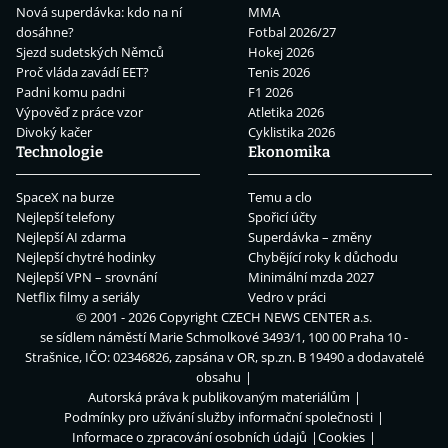
Nová superdávka: kdo na ní
MMA
dosáhne?
Fotbal 2026/27
Sjezd sudetských Němců
Hokej 2026
Proč vláda zavádí EET?
Tenis 2026
Padni komu padni
F1 2026
Výpověď z práce vzor
Atletika 2026
Divoký kačer
Cyklistika 2026
Technologie
Ekonomika
SpaceX na burze
Temu a clo
Nejlepší telefony
Spořicí účty
Nejlepší AI zdarma
Superdávka – změny
Nejlepší chytré hodinky
Chybějící roky k důchodu
Nejlepší VPN – srovnání
Minimální mzda 2027
Netflix filmy a seriály
Vedro v práci
© 2001 - 2026 Copyright
CZECH NEWS CENTER a.s.
se sídlem náměstí Marie Schmolkové 3493/1, 100 00 Praha 10 -
Strašnice, IČO: 02346826, zapsána v OR, sp.zn. B 19490 a dodavatelé
obsahu
Autorská práva k publikovaným materiálům
Podmínky pro užívání služby informační společnosti
Informace o zpracování osobních údajů
Cookies