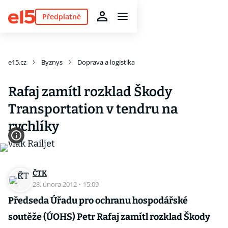
Předplatné
e15.cz
Byznys
Doprava a logistika
Rafaj zamítl rozklad Škody
Transportation v tendru na
rychlíky
ČTK
28. února 2012
·
15:09
Předseda Úřadu pro ochranu hospodářské
soutěže (ÚOHS) Petr Rafaj zamítl rozklad Škody