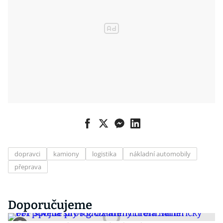
dopravci
kamiony
logistika
nákladní automobily
přeprava
Doporučujeme