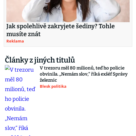
Jak spolehlivě zakryjete šediny? Tohle
musíte znát
Reklama
Články z jiných titulů
V trezoru měl 80 milionů, teď ho policie
obvinila. „Nemám slov,“ říká exšéf Správy
železnic
Blesk politika