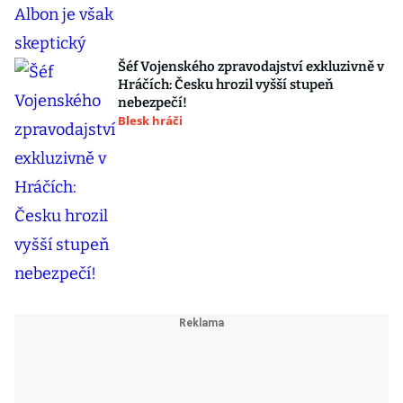
Šéf Vojenského zpravodajství exkluzivně v
Hráčích: Česku hrozil vyšší stupeň
nebezpečí!
Blesk hráči