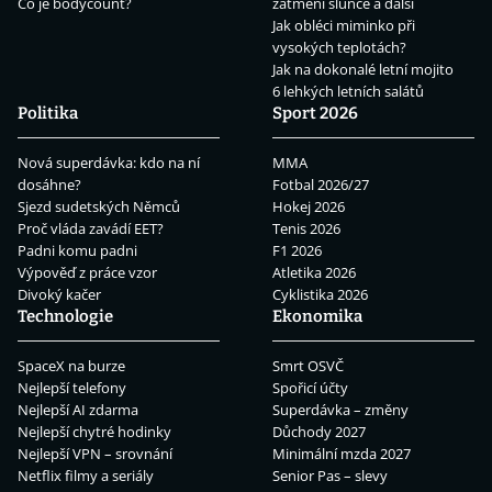
Co je bodycount?
zatmění slunce a další
Jak obléci miminko při
vysokých teplotách?
Jak na dokonalé letní mojito
6 lehkých letních salátů
Politika
Sport 2026
Nová superdávka: kdo na ní
MMA
dosáhne?
Fotbal 2026/27
Sjezd sudetských Němců
Hokej 2026
Proč vláda zavádí EET?
Tenis 2026
Padni komu padni
F1 2026
Výpověď z práce vzor
Atletika 2026
Divoký kačer
Cyklistika 2026
Technologie
Ekonomika
SpaceX na burze
Smrt OSVČ
Nejlepší telefony
Spořicí účty
Nejlepší AI zdarma
Superdávka – změny
Nejlepší chytré hodinky
Důchody 2027
Nejlepší VPN – srovnání
Minimální mzda 2027
Netflix filmy a seriály
Senior Pas – slevy