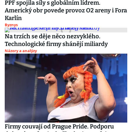
PPF spojila síly s globálním lídrem.
Americký obr povede provoz O2 areny i Fora
Karlín
Byznys
Na trzích se děje něco nezvyklého.
Technologické firmy shánějí miliardy
Názory a analýzy
Firmy couvají od Prague Pride. Podporu