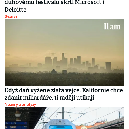
duhovému festivalu škrtl Microsoft i
Deloitte
Byznys
Když daň vyžene zlatá vejce. Kalifornie chce
zdanit miliardáře, ti raději utíkají
Názory a analýzy