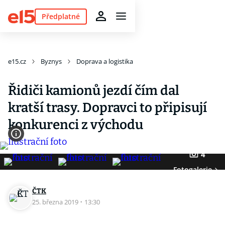
Předplatné
e15.cz
Byznys
Doprava a logistika
Řidiči kamionů jezdí čím dal
kratší trasy. Dopravci to připisují
konkurenci z východu
4
Fotogalerie
ČTK
25. března 2019
·
13:30