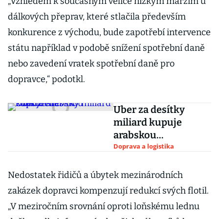
„Vzhledem k současným velice nízkým maržím u
dálkových přeprav, které stlačila především
konkurence z východu, bude zapotřebí intervence
státu například v podobě snížení spotřební daně
nebo zavedení vratek spotřební daně pro
dopravce,“ podotkl.
Uber za desítky
miliard kupuje
arabskou
konkurenci
Doprava a logistika
Nedostatek řidičů a úbytek mezinárodních
zakázek dopravci kompenzují redukcí svých flotil.
„V meziročním srovnání oproti loňskému lednu