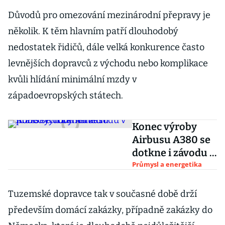
Důvodů pro omezování mezinárodní přepravy je
několik. K těm hlavním patří dlouhodobý
nedostatek řidičů, dále velká konkurence často
levnějších dopravců z východu nebo komplikace
kvůli hlídání minimální mzdy v
západoevropských státech.
Konec výroby
Airbusu A380 se
dotkne i závodu v
pražských
Průmysl a energetika
Letňanech
Tuzemské dopravce tak v současné době drží
především domácí zakázky, případně zakázky do