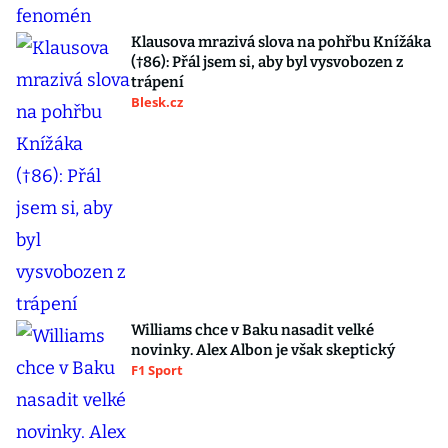
Klausova mrazivá slova na pohřbu Knížáka
(†86): Přál jsem si, aby byl vysvobozen z
trápení
Blesk.cz
Williams chce v Baku nasadit velké
novinky. Alex Albon je však skeptický
F1 Sport