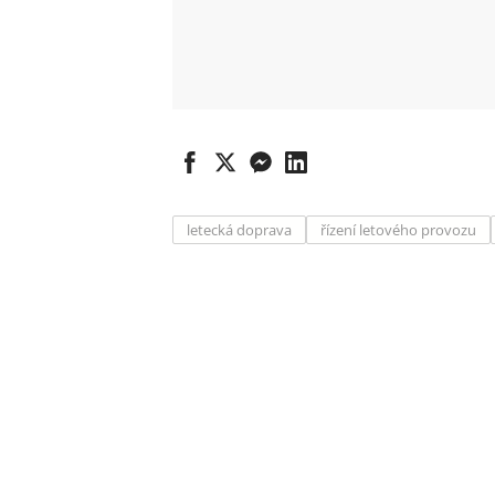
letecká doprava
řízení letového provozu