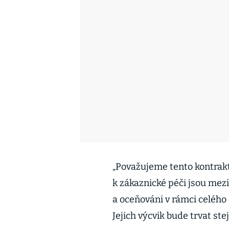
„Považujeme tento kontrakt 
k zákaznické péči jsou mezi
a oceňováni v rámci celého o
Jejich výcvik bude trvat ste