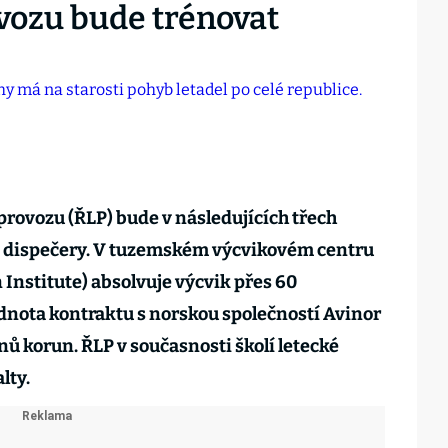
ovozu bude trénovat
rovozu (ŘLP) bude v následujících třech
ké dispečery. V tuzemském výcvikovém centru
 Institute) absolvuje výcvik přes 60
nota kontraktu s norskou společností Avinor
nů korun. ŘLP v současnosti školí letecké
lty.