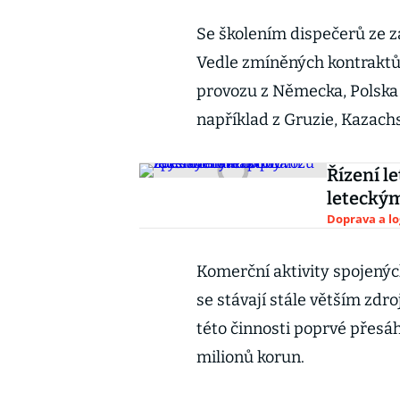
Se školením dispečerů ze z
Vedle zmíněných kontraktů v
provozu z Německa, Polska
například z Gruzie, Kazach
Řízení l
letecký
Doprava a lo
Komerční aktivity spojenýc
se stávají stále větším zdr
této činnosti poprvé přesáh
milionů korun.