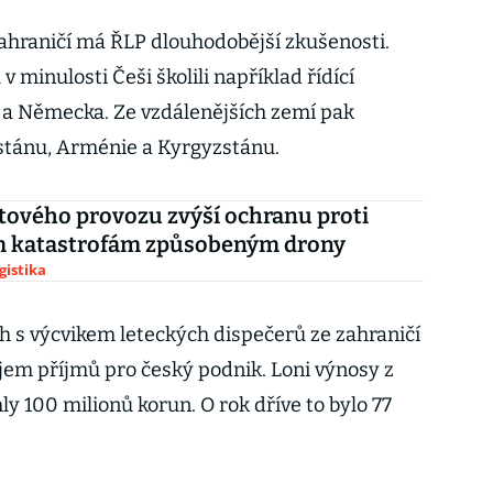
ahraničí má ŘLP dlouhodobější zkušenosti.
 minulosti Češi školili například řídící
 a Německa. Ze vzdálenějších zemí pak
stánu, Arménie a Kyrgyzstánu.
etového provozu zvýší ochranu proti
m katastrofám způsobeným drony
gistika
h s výcvikem leteckých dispečerů ze zahraničí
ojem příjmů pro český podnik. Loni výnosy z
ly 100 milionů korun. O rok dříve to bylo 77