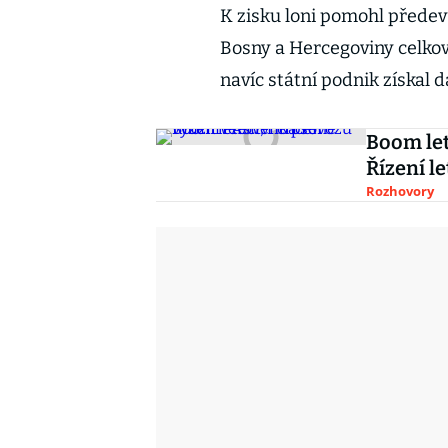
K zisku loni pomohl předev
Bosny a Hercegoviny celkov
navíc státní podnik získal 
Boom let
Řízení l
Rozhovory