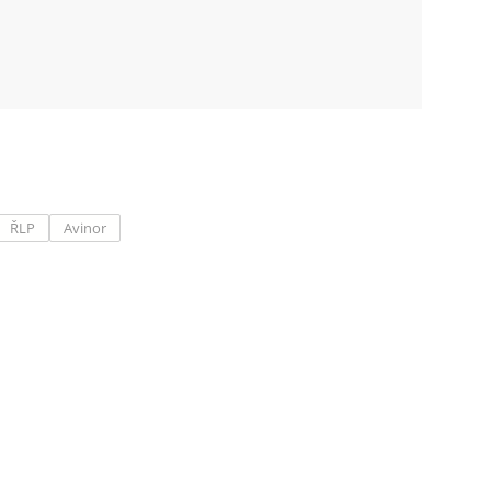
ŘLP
Avinor