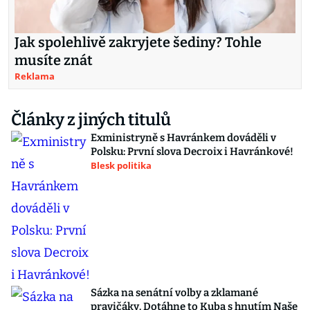
Jak spolehlivě zakryjete šediny? Tohle
musíte znát
Reklama
Články z jiných titulů
Exministryně s Havránkem dováděli v
Polsku: První slova Decroix i Havránkové!
Blesk politika
Sázka na senátní volby a zklamané
pravičáky. Dotáhne to Kuba s hnutím Naše