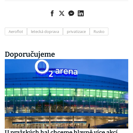
Aeroflot
letecká doprava
privatizace
Rusko
Doporučujeme
U pražských hal chceme hlavně více akcí,