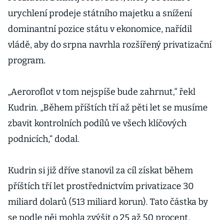
urychlení prodeje státního majetku a snížení
dominantní pozice státu v ekonomice, nařídil
vládě, aby do srpna navrhla rozšířený privatizační
program.
„Aeroroflot v tom nejspíše bude zahrnut,“ řekl
Kudrin. „Během příštích tří až pěti let se musíme
zbavit kontrolních podílů ve všech klíčových
podnicích,“ dodal.
Kudrin si již dříve stanovil za cíl získat během
příštích tří let prostřednictvím privatizace 30
miliard dolarů (513 miliard korun). Tato částka by
se podle něj mohla zvýšit o 25 až 50 procent,