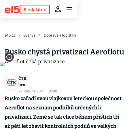
Předplatné
e15.cz
Byznys
Doprava a logistika
Rusko chystá privatizaci Aeroflotu
ČTK
bru
27. června 2011
·
20:48
Rusko zařadí svou vlajkovou leteckou společnost
Aeroflot na seznam podniků určených k
privatizaci. Země se tak chce během příštích tří
až pěti let zbavit kontrolních podílů ve velkých