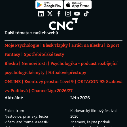
Další témata z našich webů
Moje Psychologie
Blesk Tlapky
Hráči na Blesku
iSport
Fantasy
Spotřebitelské testy
Blesku
Nemovitosti
Psychologika - podcast rozbíjející
psychologické mýty
Fotbalové přestupy
ONLINE
Eventový prostor Level 9
OKTAGON 92: Szabová
vs. Pudilová
Chance Liga 2026/27
Aktuálně
Léto 2026
Epicentrum
Karlovarský filmový festival
Neštovice: příznaky, léčba
2026
V čem jezdí Yamal a Mesii?
Znamení, že jste potkali