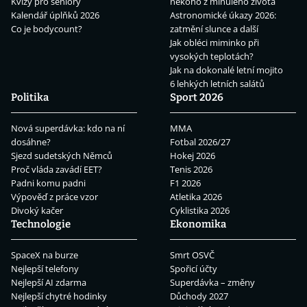
Kvízy pro seniory
někoho z minulého života
Kalendář úplňků 2026
Astronomické úkazy 2026:
Co je bodycount?
zatmění slunce a další
Jak obléci miminko při
vysokých teplotách?
Jak na dokonalé letní mojito
6 lehkých letních salátů
Politika
Sport 2026
Nová superdávka: kdo na ní
MMA
dosáhne?
Fotbal 2026/27
Sjezd sudetských Němců
Hokej 2026
Proč vláda zavádí EET?
Tenis 2026
Padni komu padni
F1 2026
Výpověď z práce vzor
Atletika 2026
Divoký kačer
Cyklistika 2026
Technologie
Ekonomika
SpaceX na burze
Smrt OSVČ
Nejlepší telefony
Spořicí účty
Nejlepší AI zdarma
Superdávka – změny
Nejlepší chytré hodinky
Důchody 2027