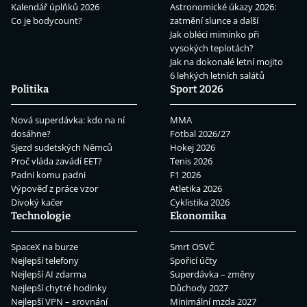
Kalendář úplňků 2026
Astronomické úkazy 2026:
Co je bodycount?
zatmění slunce a další
Jak obléci miminko při
vysokých teplotách?
Jak na dokonalé letní mojito
6 lehkých letních salátů
Politika
Sport 2026
Nová superdávka: kdo na ní
MMA
dosáhne?
Fotbal 2026/27
Sjezd sudetských Němců
Hokej 2026
Proč vláda zavádí EET?
Tenis 2026
Padni komu padni
F1 2026
Výpověď z práce vzor
Atletika 2026
Divoký kačer
Cyklistika 2026
Technologie
Ekonomika
SpaceX na burze
Smrt OSVČ
Nejlepší telefony
Spořicí účty
Nejlepší AI zdarma
Superdávka – změny
Nejlepší chytré hodinky
Důchody 2027
Nejlepší VPN – srovnání
Minimální mzda 2027