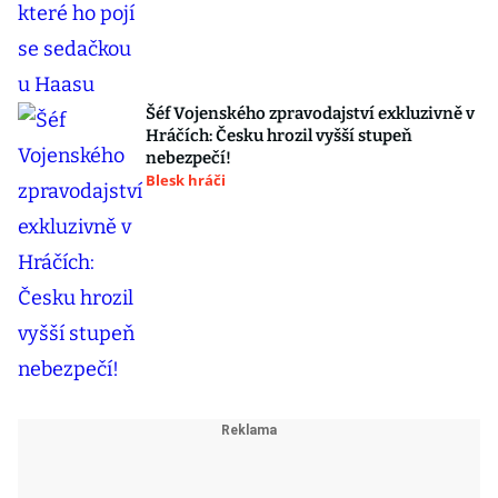
Šéf Vojenského zpravodajství exkluzivně v
Hráčích: Česku hrozil vyšší stupeň
nebezpečí!
Blesk hráči