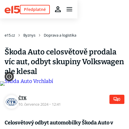
Předplatné
e15.cz
Byznys
Doprava a logistika
Škoda Auto celosvětově prodala
víc aut, odbyt skupiny Volkswagen
ale klesal
ČTK
0
10. července 2024
·
12:41
Celosvětový odbyt automobilky Škoda Auto v