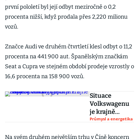
první pololetí byl její odbyt meziročně o 0,2
procenta nižší, když prodala přes 2,220 milionu
vozů.
Značce Audi ve druhém čtvrtletí klesl odbyt o 11,2
procenta na 441 900 aut. Španělským značkám
Seat a Cupra ve stejném období prodeje vzrostly o
16,6 procenta na 158 900 vozů.
Situace
Volkswagenu
je krajně
napjatá. Hrozí
Průmysl a energetika
propouštění
téměř
Na svém druhém největším trhu v Číně koncern