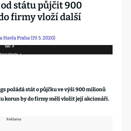
od státu půjčit 900
o firmy vloží další
3
togalerie
s požádá stát o půjčku ve výši 900 milionů
 korun by do firmy měli vložit její akcionáři.