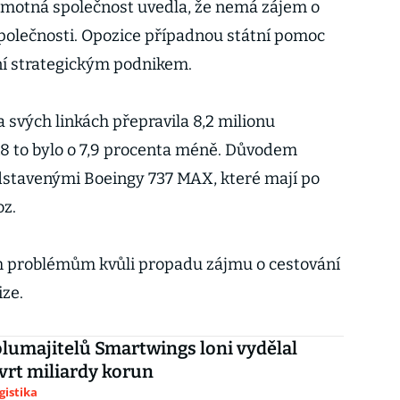
Samotná společnost uvedla, že nemá zájem o
polečnosti. Opozice případnou státní pomoc
ení strategickým podnikem.
 svých linkách přepravila 8,2 milionu
018 to bylo o 7,9 procenta méně. Důvodem
dstavenými Boeingy 737 MAX, které mají po
oz.
ím problémům kvůli propadu zájmu o cestování
ize.
lumajitelů Smartwings loni vydělal
vrt miliardy korun
gistika