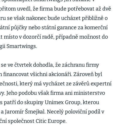
řitom uvedl, že firma bude potřebovat až dvě
eru se však nakonec bude ucházet přibližně o
tátní půjčky nebo státní garance za komerční
kat místo v dozorčí radě, případně možnost do
gii Smartwings.
se ve čtvrtek dohodla, že záchranu firmy
 financovat všichni akcionáři. Zároveň byl
lečnosti, který má vycházet ze závěrů expertní
y. Jeho podobu však firma ani ministerstvo
 patří do skupiny Unimex Group, kterou
a Jaromír Šmejkal. Necelý poloviční podíl v
ční společnost Citic Europe.