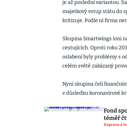
je až poslední variantou. 
majetkový vstup státu do s
kritizuje. Podle ní firma n
Skupina Smartwings loni na
cestujících. Oproti roku 2
oslabení byly problémy s o
celém světě zakázaný prov
Nyní skupina čelí finančn
v důsledku koronavirové kr
Fond spo
téměř čt
Doprava a lo