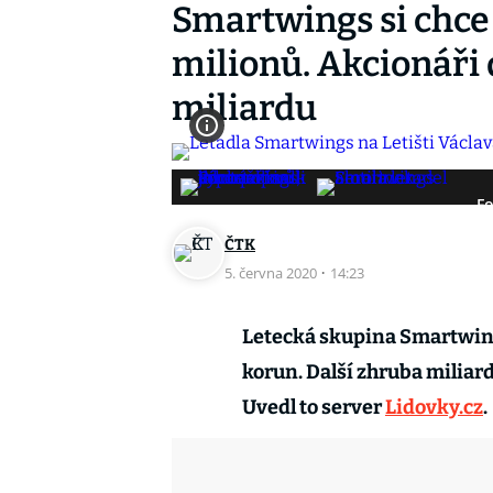
Smartwings si chce 
milionů. Akcionáři d
miliardu
Fo
ČTK
5. června 2020
·
14:23
Letecká skupina Smartwing
korun. Další zhruba miliardu
Uvedl to server
Lidovky.cz
.