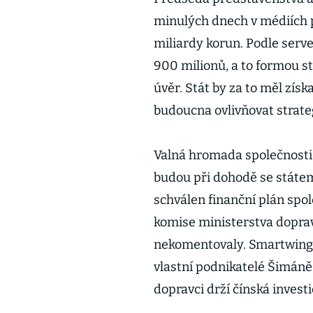
minulých dnech v médiích p
miliardy korun. Podle serv
900 milionů, a to formou s
úvěr. Stát by za to měl zís
budoucna ovlivňovat strate
Valná hromada společnosti 
budou při dohodě se státem
schválen finanční plán spo
komise ministerstva doprav
nekomentovaly. Smartwings
vlastní podnikatelé Šimáně 
dopravci drží čínská investi