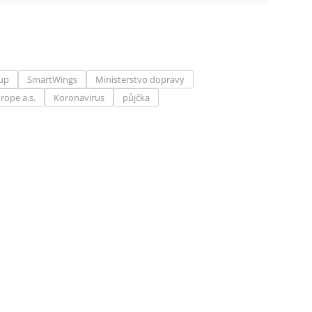
up
SmartWings
Ministerstvo dopravy
rope a.s.
Koronavirus
půjčka