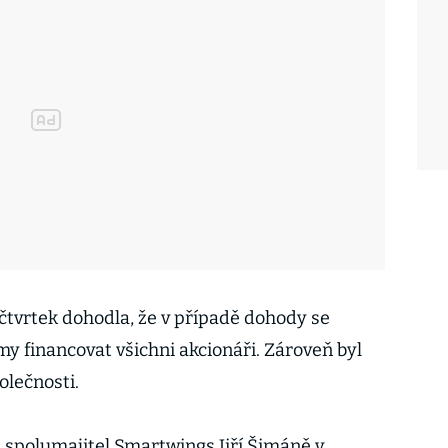
čtvrtek dohodla, že v případě dohody se
y financovat všichni akcionáři. Zároveň byl
olečnosti.
spolumajitel Smartwings Jiří Šimáně v