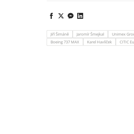
Jiří Šimáně
Jaromír Šmejkal
Unimex Gro
Boeing 737 MAX
Karel Havlíček
CITIC Eu