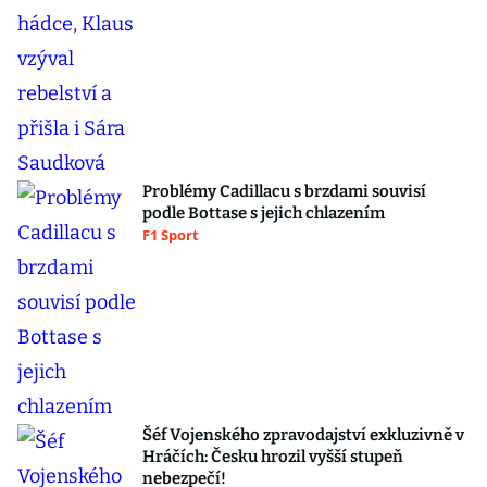
Problémy Cadillacu s brzdami souvisí
podle Bottase s jejich chlazením
F1 Sport
Šéf Vojenského zpravodajství exkluzivně v
Hráčích: Česku hrozil vyšší stupeň
nebezpečí!