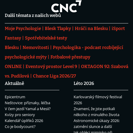
Další témata z našich webů
Moje Psychologie
Blesk Tlapky
Hráči na Blesku
iSport
Fantasy
Spotřebitelské testy
Blesku
Nemovitosti
Psychologika - podcast rozbíjející
psychologické mýty
Fotbalové přestupy
ONLINE
Eventový prostor Level 9
OKTAGON 92: Szabová
vs. Pudilová
Chance Liga 2026/27
Aktuálně
Léto 2026
Epicentrum
Karlovarský filmový festival
Neštovice: příznaky, léčba
2026
V čem jezdí Yamal a Mesii?
Znamení, že jste potkali
Kvízy pro seniory
někoho z minulého života
Kalendář úplňků 2026
Astronomické úkazy 2026:
Co je bodycount?
zatmění slunce a další
Jak obléci miminko při