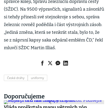
správce kolejí, Správu železniční dopravní cesty
(SŽDC). Na 9500 výpravčích, signalistů a závorářů
si tehdy přinesli své stejnokroje s sebou, správa
železnic rovněž podědila i část výstrojních zásob.
„Jediná změna, která se tenkrát stala, bylo to, že
se z náprsní kapsy saka odpáral emblém ČD,“ řekl
mluvčí SŽDC Martin Illiaš.
České dráhy
uniformy
Doporučujeme
Vláda proškrtala mapu větrných zón.