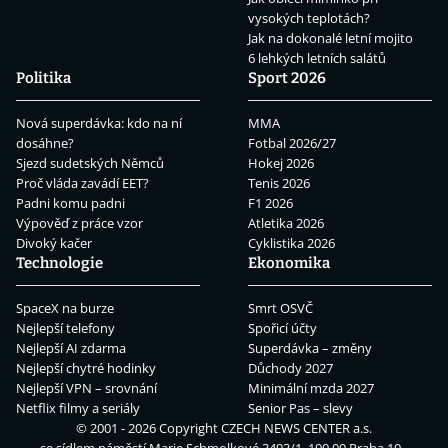
vysokých teplotách?
Jak na dokonalé letní mojito
6 lehkých letních salátů
Politika
Sport 2026
Nová superdávka: kdo na ní
MMA
dosáhne?
Fotbal 2026/27
Sjezd sudetských Němců
Hokej 2026
Proč vláda zavádí EET?
Tenis 2026
Padni komu padni
F1 2026
Výpověď z práce vzor
Atletika 2026
Divoký kačer
Cyklistika 2026
Technologie
Ekonomika
SpaceX na burze
Smrt OSVČ
Nejlepší telefony
Spořicí účty
Nejlepší AI zdarma
Superdávka – změny
Nejlepší chytré hodinky
Důchody 2027
Nejlepší VPN – srovnání
Minimální mzda 2027
Netflix filmy a seriály
Senior Pas – slevy
© 2001 - 2026 Copyright
CZECH NEWS CENTER a.s.