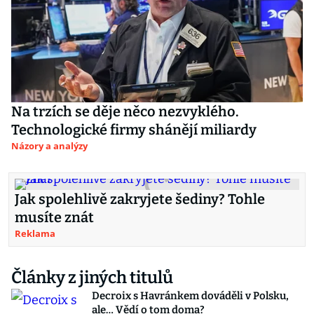
Na trzích se děje něco nezvyklého.
Technologické firmy shánějí miliardy
Názory a analýzy
Jak spolehlivě zakryjete šediny? Tohle
musíte znát
Reklama
Články z jiných titulů
Decroix s Havránkem dováděli v Polsku,
ale… Vědí o tom doma?