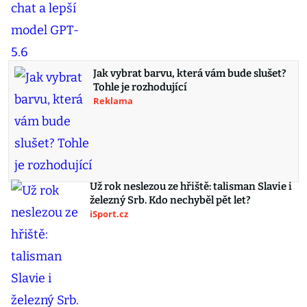
Jak vybrat barvu, která vám bude slušet?
Tohle je rozhodující
Reklama
Už rok neslezou ze hřiště: talisman Slavie i
železný Srb. Kdo nechyběl pět let?
iSport.cz