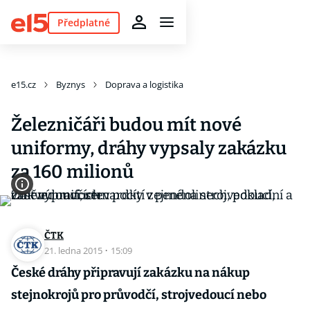
Předplatné
e15.cz
Byznys
Doprava a logistika
Železničáři budou mít nové
uniformy, dráhy vypsaly zakázku
za 160 milionů
ČTK
21. ledna 2015
·
15:09
České dráhy připravují zakázku na nákup
stejnokrojů pro průvodčí, strojvedoucí nebo