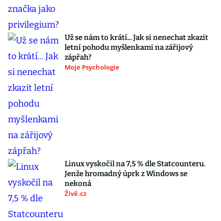
Už se nám to krátí... Jak si nenechat zkazit
letní pohodu myšlenkami na zářijový
zápřah?
Moje Psychologie
Linux vyskočil na 7,5 % dle Statcounteru.
Jenže hromadný úprk z Windows se
nekoná
Živě.cz