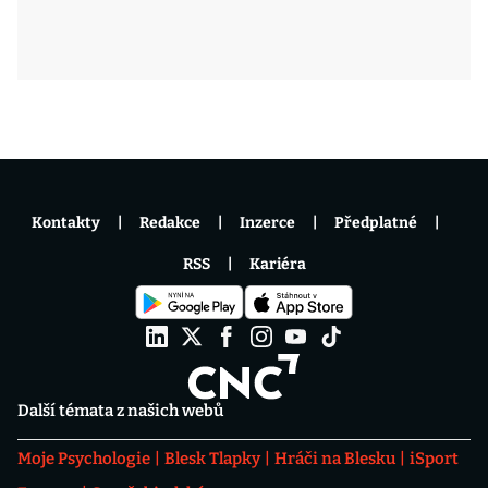
Kontakty
Redakce
Inzerce
Předplatné
RSS
Kariéra
Další témata z našich webů
Moje Psychologie
Blesk Tlapky
Hráči na Blesku
iSport