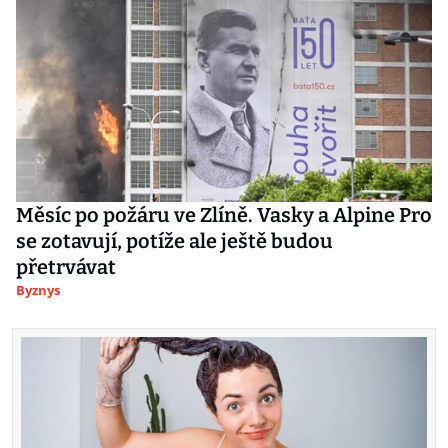
Měsíc po požáru ve Zlíně. Vasky a Alpine Pro
se zotavují, potíže ale ještě budou
přetrvávat
Byznys