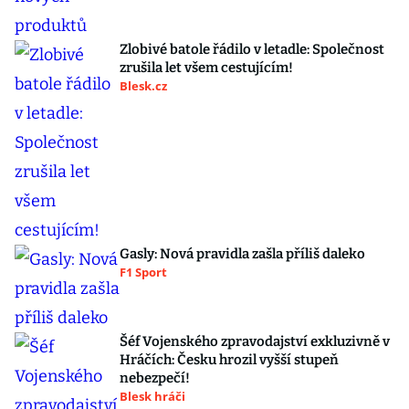
Zlobivé batole řádilo v letadle: Společnost
zrušila let všem cestujícím!
Blesk.cz
Gasly: Nová pravidla zašla příliš daleko
F1 Sport
Šéf Vojenského zpravodajství exkluzivně v
Hráčích: Česku hrozil vyšší stupeň
nebezpečí!
Blesk hráči