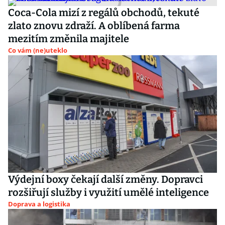
Coca-Cola mizí z regálů obchodů, tekuté
zlato znovu zdraží. A oblíbená farma
mezitím změnila majitele
Co vám (ne)uteklo
Výdejní boxy čekají další změny. Dopravci
rozšiřují služby i využití umělé inteligence
Doprava a logistika