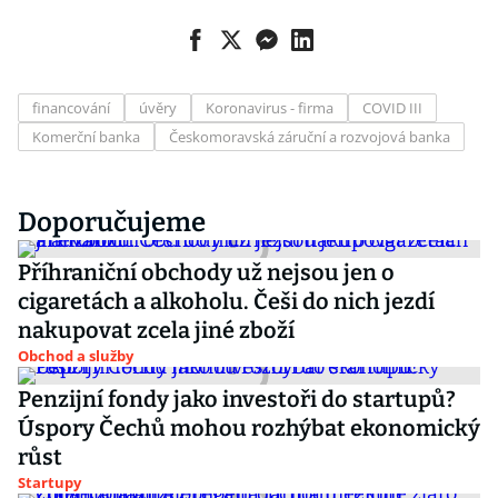
financování
úvěry
Koronavirus - firma
COVID III
Komerční banka
Českomoravská záruční a rozvojová banka
Doporučujeme
Příhraniční obchody už nejsou jen o
cigaretách a alkoholu. Češi do nich jezdí
nakupovat zcela jiné zboží
Obchod a služby
Penzijní fondy jako investoři do startupů?
Úspory Čechů mohou rozhýbat ekonomický
růst
Startupy