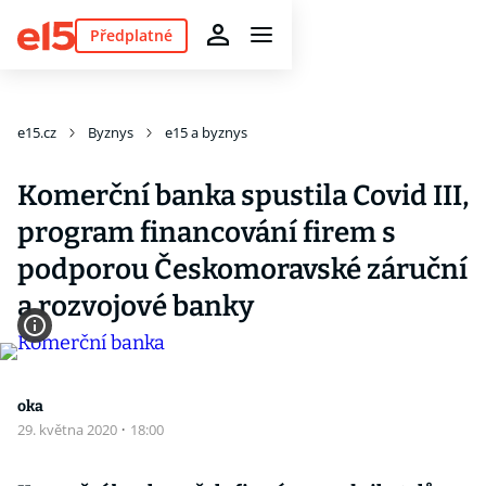
Předplatné
e15.cz
Byznys
e15 a byznys
Komerční banka spustila Covid III,
program financování firem s
podporou Českomoravské záruční
a rozvojové banky
oka
29. května 2020
·
18:00