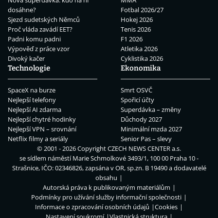
dosáhne?
Fotbal 2026/27
Sjezd sudetských Němců
Hokej 2026
Proč vláda zavádí EET?
Tenis 2026
Padni komu padni
F1 2026
Výpověď z práce vzor
Atletika 2026
Divoký kačer
Cyklistika 2026
Technologie
Ekonomika
SpaceX na burze
Smrt OSVČ
Nejlepší telefony
Spořicí účty
Nejlepší AI zdarma
Superdávka – změny
Nejlepší chytré hodinky
Důchody 2027
Nejlepší VPN – srovnání
Minimální mzda 2027
Netflix filmy a seriály
Senior Pas – slevy
© 2001 - 2026 Copyright
CZECH NEWS CENTER a.s.
se sídlem náměstí Marie Schmolkové 3493/1, 100 00 Praha 10 -
Strašnice, IČO: 02346826, zapsána v OR, sp.zn. B 19490 a dodavatelé
obsahu
Autorská práva k publikovaným materiálům
Podmínky pro užívání služby informační společnosti
Informace o zpracování osobních údajů
Cookies
Nastavení soukromí
Vlastnická struktura