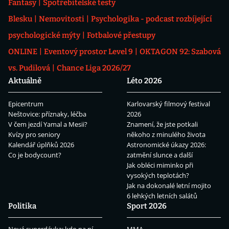
Fantasy
Spotřebitelské testy
Blesku
Nemovitosti
Psychologika - podcast rozbíjející
psychologické mýty
Fotbalové přestupy
ONLINE
Eventový prostor Level 9
OKTAGON 92: Szabová
vs. Pudilová
Chance Liga 2026/27
Aktuálně
Léto 2026
Epicentrum
Karlovarský filmový festival
Neštovice: příznaky, léčba
2026
V čem jezdí Yamal a Mesii?
Znamení, že jste potkali
Kvízy pro seniory
někoho z minulého života
Kalendář úplňků 2026
Astronomické úkazy 2026:
Co je bodycount?
zatmění slunce a další
Jak obléci miminko při
vysokých teplotách?
Jak na dokonalé letní mojito
6 lehkých letních salátů
Politika
Sport 2026
Nová superdávka: kdo na ní
MMA