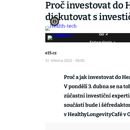
Proč investovat do 
diskutovat s invest
2
Fotogalerie
e15.cz
31. března 2023
·
06:00
Proč a jak investovat do He
V pondělí 3. dubna se na to
zúčastní investiční experti
součástí bude i šéfredaktor
v HealthyLongevityCafé v Op