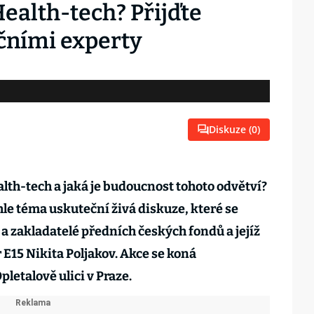
Health-tech? Přijďte
ičními experty
Diskuze (
0
)
alth-tech a jaká je budoucnost tohoto odvětví?
hle téma uskuteční živá diskuze, které se
 a zakladatelé předních českých fondů a jejíž
 E15 Nikita Poljakov. Akce se koná
letalově ulici v Praze.