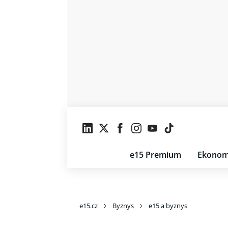
e15 Premium
Ekonom
e15.cz
Byznys
e15 a byznys