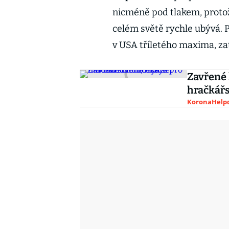
nicméně pod tlakem, protož
celém světě rychle ubývá. 
v USA tříletého maxima, za
Zavřené 
hračkář
KoronaHelpd