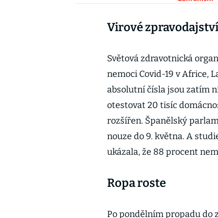
Virové zpravodajstv
Světová zdravotnická orga
nemoci Covid-19 v Africe, 
absolutní čísla jsou zatím 
otestovat 20 tisíc domácnost
rozšířen. Španělský parlam
nouze do 9. května. A stud
ukázala, že 88 procent nem
Ropa roste
Po pondělním propadu do 