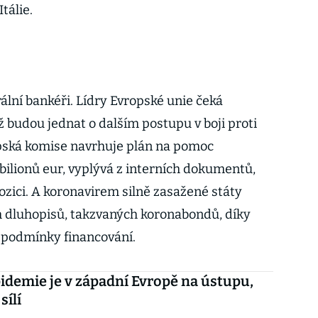
tálie.
rální bankéři. Lídry Evropské unie čeká
 budou jednat o dalším postupu v boji proti
pská komise navrhuje plán na pomoc
ilionů eur, vyplývá z interních dokumentů,
zici. A koronavirem silně zasažené státy
h dluhopisů, takzvaných koronabondů, díky
 podmínky financování.
demie je v západní Evropě na ústupu,
sílí