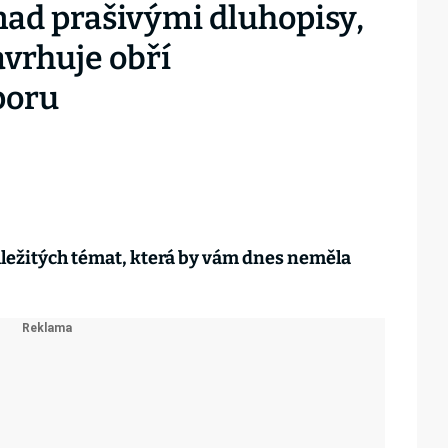
nad prašivými dluhopisy,
vrhuje obří
poru
ůležitých témat, která by vám dnes neměla