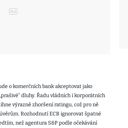
ude o komerčních bank akceptovat jako
„prašivé“ dluhy. Řadu vládních i korporátních
ihne výrazně zhoršení ratingu, což pro ně
 úvěrům. Rozhodnutí ECB ignorovat špatné
ředtím, než agentura S&P podle očekávání