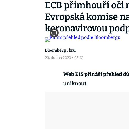
ECB přimhouří oči 
Evropská komise na
koronavirovou pod
,
Bloomberg
bru
23. dubna 2020
·
08:42
Web E15 přináší přehled d
uniknout.