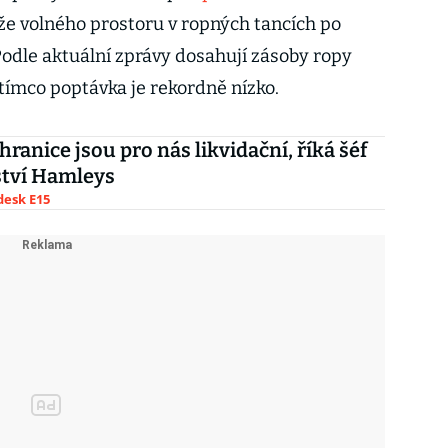
e volného prostoru v ropných tancích po
Podle aktuální zprávy dosahují zásoby ropy
tímco poptávka je rekordně nízko.
hranice jsou pro nás likvidační, říká šéf
ství Hamleys
esk E15