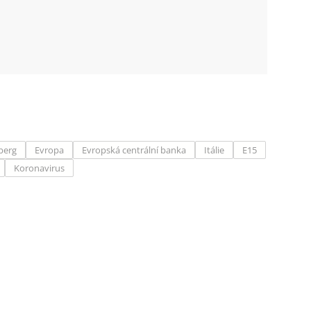
berg
Evropa
Evropská centrální banka
Itálie
E15
Koronavirus