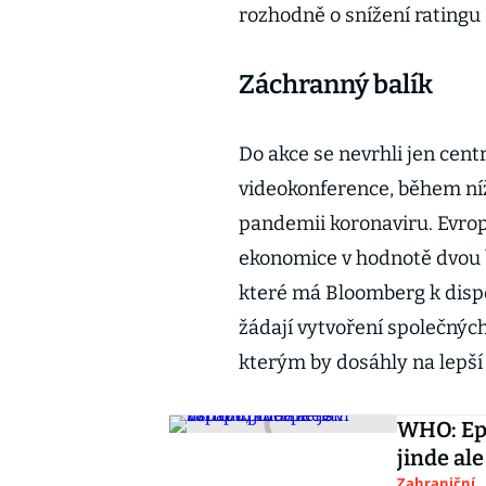
rozhodně o snížení ratingu I
Záchranný balík
Do akce se nevrhli jen cent
videokonference, během níž
pandemii koronaviru. Evro
ekonomice v hodnotě dvou b
které má Bloomberg k dispo
žádají vytvoření společnýc
kterým by dosáhly na lepší
WHO: Epi
jinde ale 
Zahraniční