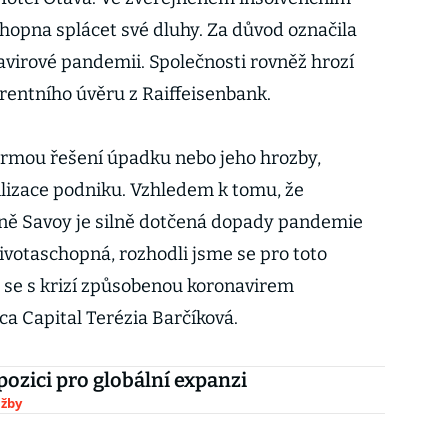
chopna splácet své dluhy. Za důvod označila
avirové pandemii. Společnosti rovněž hrozí
rentního úvěru z Raiffeisenbank.
ormou řešení úpadku nebo jeho hrozby,
ilizace podniku. Vzhledem k tomu, že
zně Savoy je silně dotčená dopady pandemie
ivotaschopná, rozhodli jsme se pro toto
 se s krizí způsobenou koronavirem
rca Capital Terézia Barčíková.
 pozici pro globální expanzi
užby