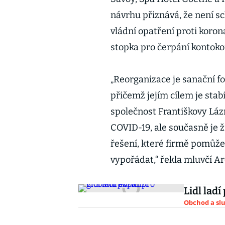
návrhu přiznává, že není s
vládní opatření proti koron
stopka pro čerpání kontoko
„Reorganizace je sanační f
přičemž jejím cílem je stab
společnost Františkovy Lá
COVID-19, ale současně je ž
řešení, které firmě pomůže
vypořádat,“ řekla mluvčí A
Lidl ladí
Obchod a sl