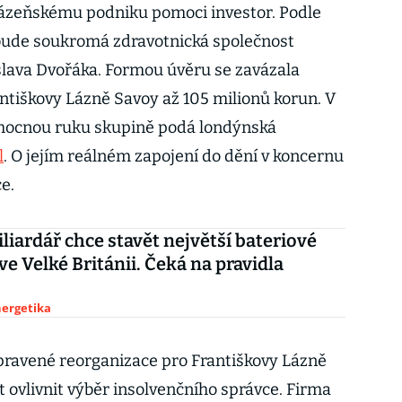
lázeňskému podniku pomoci investor. Podle
 bude soukromá zdravotnická společnost
slava Dvořáka. Formou úvěru se zavázala
ntiškovy Lázně Savoy až 105 milionů korun. V
omocnou ruku skupině podá londýnská
l
. O jejím reálném zapojení do dění v koncernu
ce.
liardář chce stavět největší bateriové
ve Velké Británii. Čeká na pravidla
nergetika
ravené reorganizace pro Františkovy Lázně
ovlivnit výběr insolvenčního správce. Firma