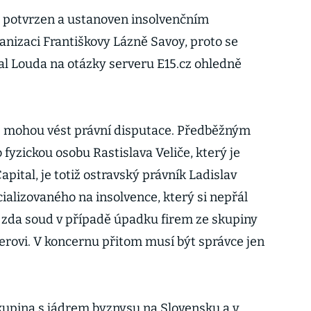
 potvrzen a ustanoven insolvenčním
nizaci Františkovy Lázně Savoy, proto se
l Louda na otázky serveru E15.cz ohledně
ě mohou vést právní disputace. Předběžným
yzickou osobu Rastislava Veliče, který je
ital, je totiž ostravský právník Ladislav
ializovaného na insolvence, který si nepřál
 zda soud v případě úpadku firem ze skupiny
erovi. V koncernu přitom musí být správce jen
skupina s jádrem byznysu na Slovensku a v