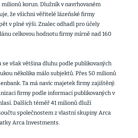
4 milionů korun. Dlužník v navrhovaném
je, že všichni věřitelé lázeňské firmy
ět v plné výši. Znalec odhadl pro účely
plánu celkovou hodnotu firmy mírně nad 160
 se však většina dluhu podle publikovaných
kou několika málo subjektů. Přes 50 milionů
senbank. Ta má navíc majetek firmy zajištěný.
izaci firmy podle informací publikovaných v
lasí. Dalších téměř 41 milionů dluží
součtu společnostem z vlastní skupiny Arca
matky Arca Investments.