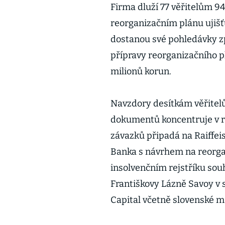
Firma dluží 77 věřitelům 9
reorganizačním plánu ujišťu
dostanou své pohledávky zp
přípravy reorganizačního 
milionů korun.
Navzdory desítkám věřitelů
dokumentů koncentruje v ru
závazků připadá na Raiffei
Banka s návrhem na reorgan
insolvenčním rejstříku souh
Františkovy Lázně Savoy v 
Capital včetně slovenské 