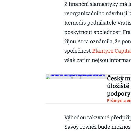
Z finanční šlamastyky má 
reorganizačního návrhu jí
Remedis podnikatele Vrati
poskytnout společnosti Fra
říjnu Arca oznámila, že p
společnost
Blantyre Capita
však zatím nejsou informa
Český mi
úložiště 
podpory
Průmysl a e
Výhodou takzvané předpřip
Savoy rovněž bude možnost 