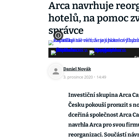
Arca navrhuje reor
hotelů, na pomoc zv
správce
Fo
Daniel Novák
3. prosince 2020
·
14:49
Investiční skupina Arca Ca
Česku pokouší prorazit s no
dceřiná společnost Arca Cap
navrhla Arca pro svou firm
reorganizaci. Součástí náv