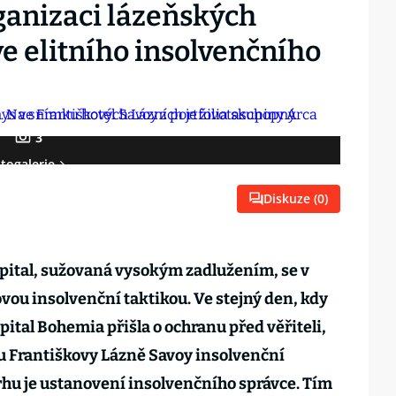
ganizaci lázeňských
e elitního insolvenčního
3
togalerie
Diskuze (
0
)
pital, sužovaná vysokým zadlužením, se v
vou insolvenční taktikou. Ve stejný den, kdy
ital Bohemia přišla o ochranu před věřiteli,
u Františkovy Lázně Savoy insolvenční
rhu je ustanovení insolvenčního správce. Tím