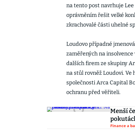
na tento post navrhuje Lee
oprávněním řešit velké kon
zkrachovalé části uhelné s
Loudovo případné jmenován
zaměřených na insolvence 
dalších firem ze skupiny Ar
na stůl rovněž Loudovi. Ve 
společnosti Arca Capital B
ochranu před věřiteli.
Menší če
pokutách
Finance a b