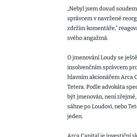
„Nebyl jsem dosud soudem
správcem v navržené reorga
zdržím komentáře,“ reagova
svého angažmá.
O jmenování Loudy se ješt
insolvenčním správcem pro f
hlavním akcionářem Arca Cap
Tetera. Podle advokáta spec
být jmenován, není zřejmé,
sáhne po Loudovi, nebo Tet
jeden.
Arca Capital je investiční 