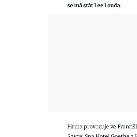
se má stát Lee Louda.
Firma provozuje ve Františ
Savoy, Spa Hotel Goethe a