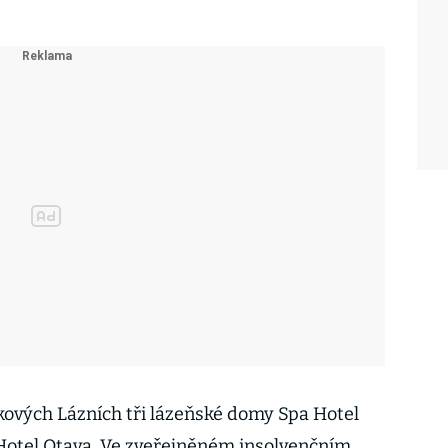
kových Lázních tři lázeňské domy Spa Hotel
 Hotel Otava. Ve zveřejněném insolvenčním