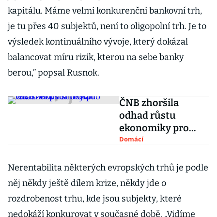
kapitálu. Máme velmi konkurenční bankovní trh,
je tu přes 40 subjektů, není to oligopolní trh. Je to
výsledek kontinuálního vývoje, který dokázal
balancovat míru rizik, kterou na sebe banky
berou,” popsal Rusnok.
ČNB zhoršila
odhad růstu
ekonomiky pro
letošní i příští rok
Domácí
Nerentabilita některých evropských trhů je podle
něj někdy ještě dílem krize, někdy jde o
rozdrobenost trhu, kde jsou subjekty, které
nedokáží konkurovat v současné době. „Vidíme