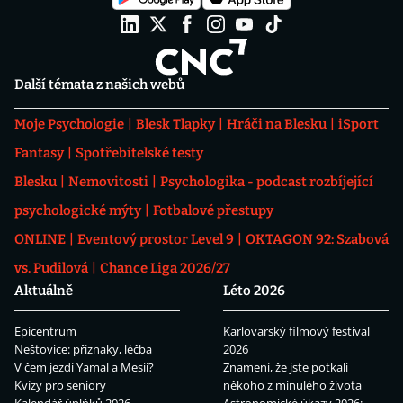
Další témata z našich webů
Moje Psychologie
Blesk Tlapky
Hráči na Blesku
iSport
Fantasy
Spotřebitelské testy
Blesku
Nemovitosti
Psychologika - podcast rozbíjející
psychologické mýty
Fotbalové přestupy
ONLINE
Eventový prostor Level 9
OKTAGON 92: Szabová
vs. Pudilová
Chance Liga 2026/27
Aktuálně
Léto 2026
Epicentrum
Karlovarský filmový festival
Neštovice: příznaky, léčba
2026
V čem jezdí Yamal a Mesii?
Znamení, že jste potkali
Kvízy pro seniory
někoho z minulého života