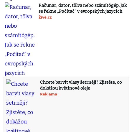
Računar, dator, tölva nebo számítógép. Jak
se řekne „Počítač“ v evropských jazycích
Živě.cz
Chcete barvit vlasy šetrněji? Zjistěte, co
dokážou květinové oleje
Reklama