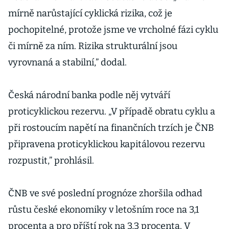
mírně narůstající cyklická rizika, což je
pochopitelné, protože jsme ve vrcholné fázi cyklu
či mírně za ním. Rizika strukturální jsou
vyrovnaná a stabilní,” dodal.
Česká národní banka podle něj vytváří
proticyklickou rezervu. „V případě obratu cyklu a
při rostoucím napětí na finančních trzích je ČNB
připravena proticyklickou kapitálovou rezervu
rozpustit,” prohlásil.
ČNB ve své poslední prognóze zhoršila odhad
růstu české ekonomiky v letošním roce na 3,1
procenta a pro příští rok na 3,3 procenta. V