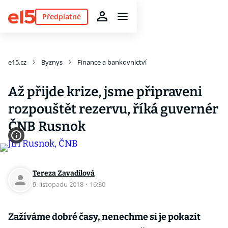
Předplatné
e15.cz
Byznys
Finance a bankovnictví
Až přijde krize, jsme připraveni
rozpouštět rezervu, říká guvernér
ČNB Rusnok
Tereza Zavadilová
9. listopadu 2018
·
16:30
Zažíváme dobré časy, nenechme si je pokazit