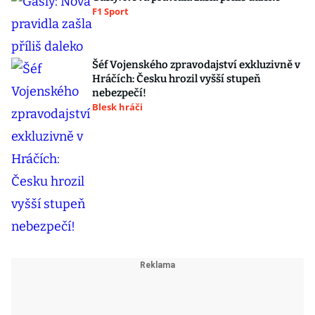
F1 Sport
Šéf Vojenského zpravodajství exkluzivně v
Hráčích: Česku hrozil vyšší stupeň
nebezpečí!
Blesk hráči