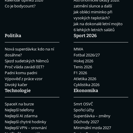
Kalendář úplňků 2026
Astronomické úkazy 2026:
Co je bodycount?
zatmění slunce a další
Jak obléci miminko při
vysokých teplotách?
Jak na dokonalé letní mojito
6 lehkých letních salátů
Politika
Sport 2026
Nová superdávka: kdo na ní
MMA
dosáhne?
Fotbal 2026/27
Sjezd sudetských Němců
Hokej 2026
Proč vláda zavádí EET?
Tenis 2026
Padni komu padni
F1 2026
Výpověď z práce vzor
Atletika 2026
Divoký kačer
Cyklistika 2026
Technologie
Ekonomika
SpaceX na burze
Smrt OSVČ
Nejlepší telefony
Spořicí účty
Nejlepší AI zdarma
Superdávka – změny
Nejlepší chytré hodinky
Důchody 2027
Nejlepší VPN – srovnání
Minimální mzda 2027