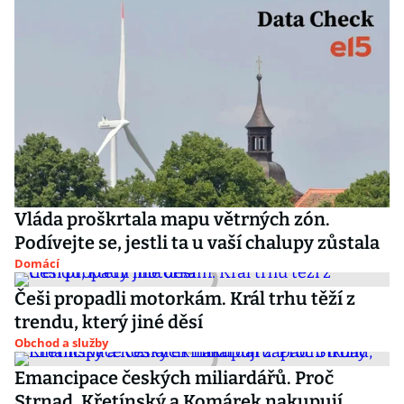
Vláda proškrtala mapu větrných zón.
Podívejte se, jestli ta u vaší chalupy zůstala
Domácí
Češi propadli motorkám. Král trhu těží z
trendu, který jiné děsí
Obchod a služby
Emancipace českých miliardářů. Proč
Strnad, Křetínský a Komárek nakupují