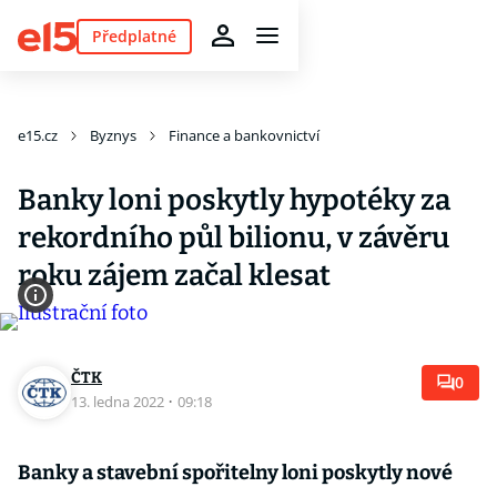
Předplatné
e15.cz
Byznys
Finance a bankovnictví
Banky loni poskytly hypotéky za
rekordního půl bilionu, v závěru
roku zájem začal klesat
ČTK
0
13. ledna 2022
·
09:18
Banky a stavební spořitelny loni poskytly nové