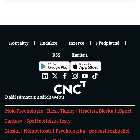
Kontakty
Redakce
Inzerce
Předplatné
RSS
Kariéra
Další témata z našich webů
Moje Psychologie
Blesk Tlapky
Hráči na Blesku
iSport
Fantasy
Spotřebitelské testy
Blesku
Nemovitosti
Psychologika - podcast rozbíjející