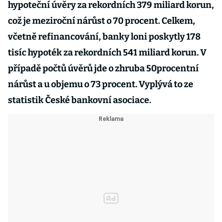
hypoteční úvěry za rekordních 379 miliard korun,
což je meziroční nárůst o 70 procent. Celkem,
včetně refinancování, banky loni poskytly 178
tisíc hypoték za rekordních 541 miliard korun. V
případě počtů úvěrů jde o zhruba 50procentní
nárůst a u objemu o 73 procent. Vyplývá to ze
statistik České bankovní asociace.