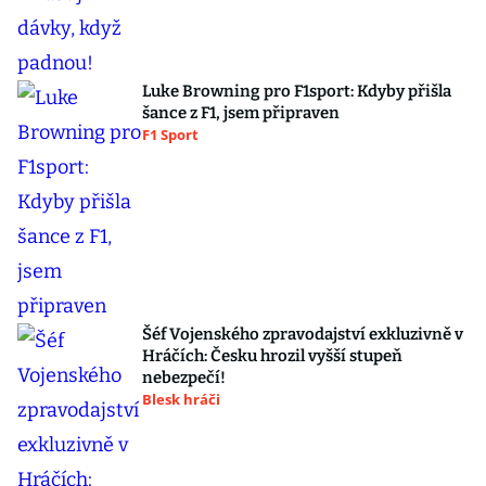
Luke Browning pro F1sport: Kdyby přišla
šance z F1, jsem připraven
F1 Sport
Šéf Vojenského zpravodajství exkluzivně v
Hráčích: Česku hrozil vyšší stupeň
nebezpečí!
Blesk hráči