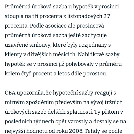
Průměrná úroková sazba u hypoték v prosinci
stoupla na tři procenta z listopadových 2,7
procenta. Podle asociace ale prosincová
průměrná úroková sazba ještě zachycuje
uzavřené smlouvy, které byly rozjednány s
klienty v dřívějších měsících. Nabídkové sazby
hypoték se v prosinci již pohybovaly v průměru
kolem čtyř procent a letos dále porostou.
ČBA upozornila, že hypoteční sazby reagují s
mírným zpožděním především na vývoj tržních
úrokových sazeb delších splatností. Ty přitom v
posledních týdnech opět vzrostly a dostaly se na
nejvyšší hodnotu od roku 2008. Tehdy se podle