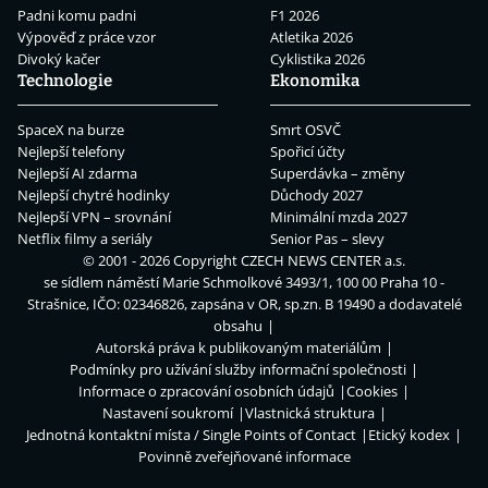
Padni komu padni
F1 2026
Výpověď z práce vzor
Atletika 2026
Divoký kačer
Cyklistika 2026
Technologie
Ekonomika
SpaceX na burze
Smrt OSVČ
Nejlepší telefony
Spořicí účty
Nejlepší AI zdarma
Superdávka – změny
Nejlepší chytré hodinky
Důchody 2027
Nejlepší VPN – srovnání
Minimální mzda 2027
Netflix filmy a seriály
Senior Pas – slevy
© 2001 - 2026 Copyright
CZECH NEWS CENTER a.s.
se sídlem náměstí Marie Schmolkové 3493/1, 100 00 Praha 10 -
Strašnice, IČO: 02346826, zapsána v OR, sp.zn. B 19490 a dodavatelé
obsahu
Autorská práva k publikovaným materiálům
Podmínky pro užívání služby informační společnosti
Informace o zpracování osobních údajů
Cookies
Nastavení soukromí
Vlastnická struktura
Jednotná kontaktní místa / Single Points of Contact
Etický kodex
Povinně zveřejňované informace