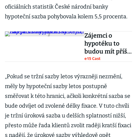
oficiálních statistik České národní banky
hypoteční sazba pohybovala kolem 5,5 procenta.
Zájemci o
hypotéku to
budou mít příští
rok ještě
e15 Cast
složitější, říká
Jaroslav
„Pokud se tržní sazby letos výrazněji nezmění,
Bukovský
měly by hypoteční sazby letos postupně
směřovat k této hranici, ačkoli konkrétní sazba se
bude odvíjet od zvolené délky fixace. V tuto chvíli
je tržní úroková sazba u delších splatností nižší,
přesto může řada klientů zvolit raději kratší fixaci
s nadějí, že úrokové sazby výhledově opět