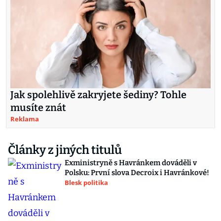
Jak spolehlivě zakryjete šediny? Tohle
musíte znát
Reklama
Články z jiných titulů
Exministryně s Havránkem dováděli v
Polsku: První slova Decroix i Havránkové!
Blesk politika