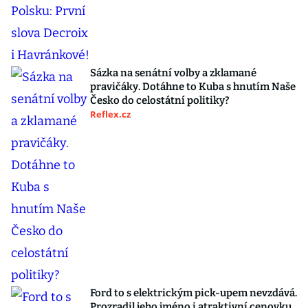
Sázka na senátní volby a zklamané
pravičáky. Dotáhne to Kuba s hnutím Naše
Česko do celostátní politiky?
Reflex.cz
Ford to s elektrickým pick-upem nevzdává.
Prozradil jeho jméno i atraktivní cenovku