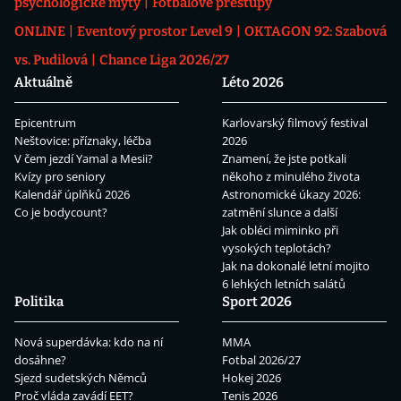
psychologické mýty
Fotbalové přestupy
ONLINE
Eventový prostor Level 9
OKTAGON 92: Szabová
vs. Pudilová
Chance Liga 2026/27
Aktuálně
Léto 2026
Epicentrum
Karlovarský filmový festival
Neštovice: příznaky, léčba
2026
V čem jezdí Yamal a Mesii?
Znamení, že jste potkali
Kvízy pro seniory
někoho z minulého života
Kalendář úplňků 2026
Astronomické úkazy 2026:
Co je bodycount?
zatmění slunce a další
Jak obléci miminko při
vysokých teplotách?
Jak na dokonalé letní mojito
6 lehkých letních salátů
Politika
Sport 2026
Nová superdávka: kdo na ní
MMA
dosáhne?
Fotbal 2026/27
Sjezd sudetských Němců
Hokej 2026
Proč vláda zavádí EET?
Tenis 2026