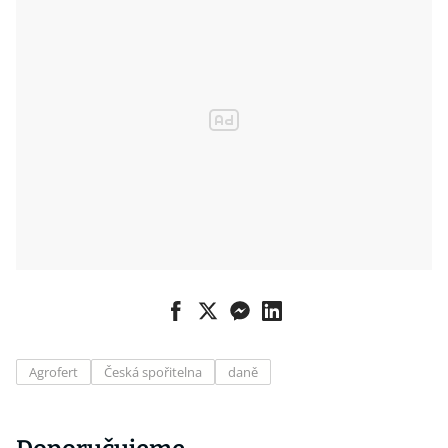
Agrofert
Česká spořitelna
daně