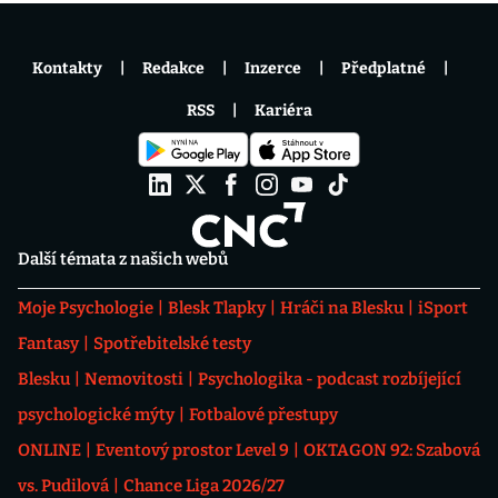
Kontakty
Redakce
Inzerce
Předplatné
RSS
Kariéra
Další témata z našich webů
Moje Psychologie
Blesk Tlapky
Hráči na Blesku
iSport
Fantasy
Spotřebitelské testy
Blesku
Nemovitosti
Psychologika - podcast rozbíjející
psychologické mýty
Fotbalové přestupy
ONLINE
Eventový prostor Level 9
OKTAGON 92: Szabová
vs. Pudilová
Chance Liga 2026/27