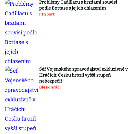
Problémy Cadillacu s brzdami souvisí
podle Bottase s jejich chlazením
F1 Sport
Šéf Vojenského zpravodajství exkluzivně v
Hráčích: Česku hrozil vyšší stupeň
nebezpečí!
Blesk hráči