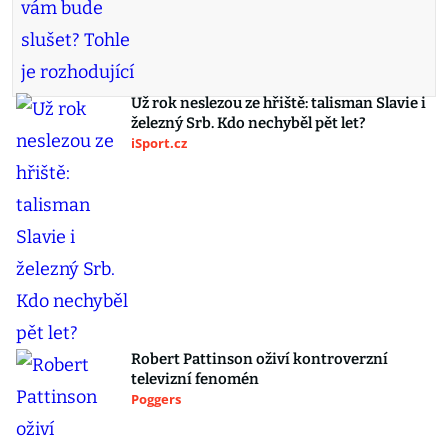
Už rok neslezou ze hřiště: talisman Slavie i
železný Srb. Kdo nechyběl pět let?
iSport.cz
Robert Pattinson oživí kontroverzní
televizní fenomén
Poggers