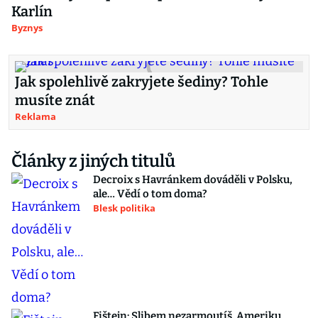
Karlín
Byznys
Jak spolehlivě zakryjete šediny? Tohle
musíte znát
Reklama
Články z jiných titulů
Decroix s Havránkem dováděli v Polsku,
ale… Vědí o tom doma?
Blesk politika
Fištejn: Slibem nezarmoutíš. Ameriku