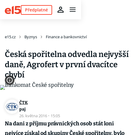
Předplatné
e15.cz
Byznys
Finance a bankovnictví
Česká spořitelna odvedla nejvyšší
daně, Agrofert v první dvacítce
chybí
ČTK
paj
26. května 2016
·
15:05
Na dani z příjmu právnických osob stát loni
nejvíce získal od skupiny České spořitelny, bylo