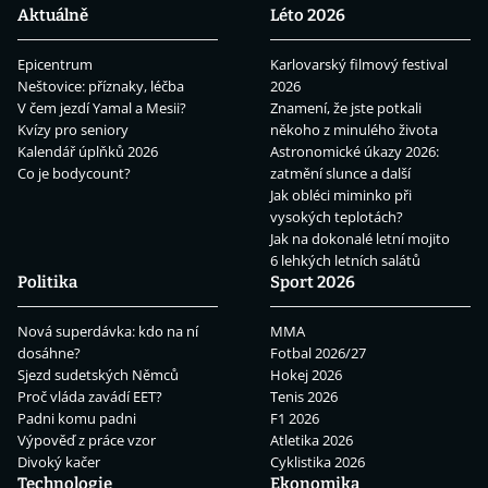
Aktuálně
Léto 2026
Epicentrum
Karlovarský filmový festival
Neštovice: příznaky, léčba
2026
V čem jezdí Yamal a Mesii?
Znamení, že jste potkali
Kvízy pro seniory
někoho z minulého života
Kalendář úplňků 2026
Astronomické úkazy 2026:
Co je bodycount?
zatmění slunce a další
Jak obléci miminko při
vysokých teplotách?
Jak na dokonalé letní mojito
6 lehkých letních salátů
Politika
Sport 2026
Nová superdávka: kdo na ní
MMA
dosáhne?
Fotbal 2026/27
Sjezd sudetských Němců
Hokej 2026
Proč vláda zavádí EET?
Tenis 2026
Padni komu padni
F1 2026
Výpověď z práce vzor
Atletika 2026
Divoký kačer
Cyklistika 2026
Technologie
Ekonomika