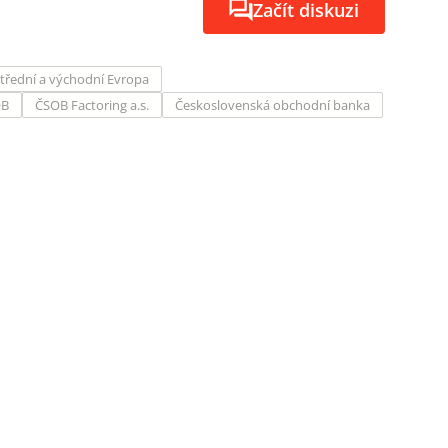
Začít diskuzi
třední a východní Evropa
OB
ČSOB Factoring a.s.
Československá obchodní banka