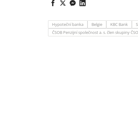
Hypoteční banka
Belgie
KBC Bank
S
ČSOB Penzijní společnost a. s. člen skupiny ČS