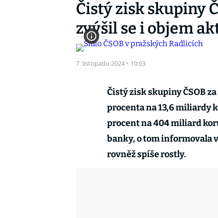
Čistý zisk skupiny 
zvýšil se i objem ak
7. listopadu 2024
·
10:03
Čistý zisk skupiny ČSOB za 
procenta na 13,6 miliardy k
procent na 404 miliard kor
banky, o tom informovala v
rovněž spíše rostly.