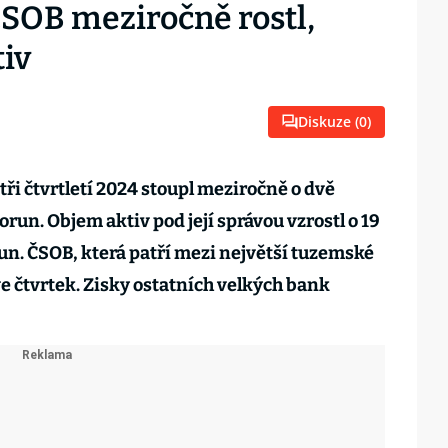
ČSOB meziročně rostl,
tiv
Diskuze (
0
)
tři čtvrtletí 2024 stoupl meziročně o dvě
orun. Objem aktiv pod její správou vzrostl o 19
un. ČSOB, která patří mezi největší tuzemské
e čtvrtek. Zisky ostatních velkých bank