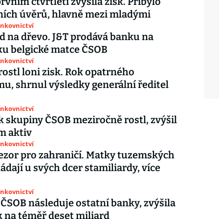
rvním čtvrtletí zvýšila zisk. Přibylo
ních úvěrů, hlavně mezi mladými
ankovnictví
rd na dřevo. J&T prodává banku na
ku belgické matce ČSOB
ankovnictví
ostl loni zisk. Rok opatrného
u, shrnul výsledky generální ředitel
ankovnictví
sk skupiny ČSOB meziročně rostl, zvýšil
em aktiv
ankovnictví
ezor pro zahraničí. Matky tuzemských
ádají u svých dcer stamiliardy, více
ankovnictví
ČSOB následuje ostatní banky, zvýšila
sk na téměř deset miliard