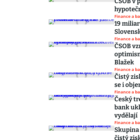
ČSOB v p
hypoteč
Finance a b
19 milia
Slovens
Finance a b
ČSOB vzr
optimism
Blažek
Finance a b
Čistý zi
se i obj
Finance a b
Český tr
bank ukl
vydělají
Finance a b
Skupina 
čistý zi