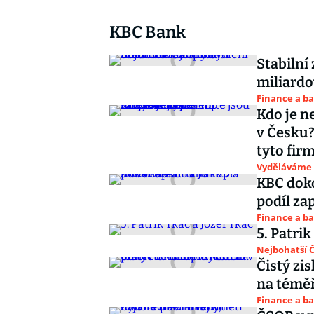
KBC Bank
Stabilní 
miliardo
Finance a b
Kdo je 
v Česku?
tyto fir
Vyděláváme
KBC doko
podíl za
Finance a b
5. Patrik
Nejbohatší Č
Čistý zi
na téměř
Finance a b