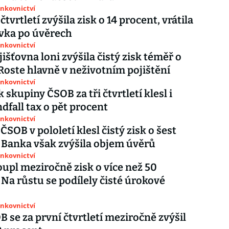
ankovnictví
tvrtletí zvýšila zisk o 14 procent, vrátila
vka po úvěrech
ankovnictví
išťovna loni zvýšila čistý zisk téměř o
 Roste hlavně v neživotním pojištění
ankovnictví
k skupiny ČSOB za tři čtvrtletí klesl i
ndfall tax o pět procent
ankovnictví
SOB v pololetí klesl čistý zisk o šest
 Banka však zvýšila objem úvěrů
ankovnictví
upl meziročně zisk o více než 50
 Na růstu se podílely čisté úrokové
ankovnictví
B se za první čtvrtletí meziročně zvýšil