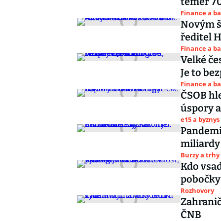
téměř 7
Finance a b
Novým š
ředitel 
Finance a b
Velké če
Je to be
Finance a b
ČSOB hle
úspory a
e15 a byznys
Pandemie
miliardy 
Burzy a trhy
Kdo vsad
pobočky
Rozhovory
Zahranič
ČNB