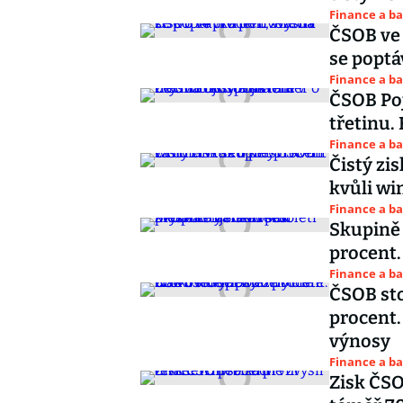
Finance a b
ČSOB ve č
se poptá
Finance a b
ČSOB Poj
třetinu.
Finance a b
Čistý zis
kvůli wi
Finance a b
Skupině Č
procent.
Finance a b
ČSOB sto
procent.
výnosy
Finance a b
Zisk ČSO