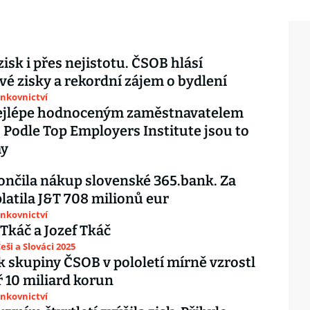
zisk i přes nejistotu. ČSOB hlásí
vé zisky a rekordní zájem o bydlení
ankovnictví
nejlépe hodnoceným zaměstnavatelem
 Podle Top Employers Institute jsou to
my
nčila nákup slovenské 365.bank. Za
platila J&T 708 milionů eur
ankovnictví
 Tkáč a Jozef Tkáč
eši a Slováci 2025
sk skupiny ČSOB v pololetí mírně vzrostl
 10 miliard korun
ankovnictví