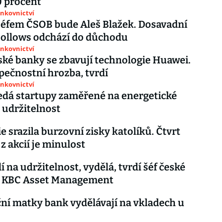
0 procent
ankovnictví
éfem ČSOB bude Aleš Blažek. Dosavadní
Hollows odchází do důchodu
ankovnictví
ské banky se zbavují technologie Huawei.
zpečnostní hrozba, tvrdí
ankovnictví
dá startupy zaměřené na energetické
 udržitelnost
 srazila burzovní zisky katolíků. Čtvrt
z akcií je minulost
í na udržitelnost, vydělá, tvrdí šéf české
 KBC Asset Management
ní matky bank vydělávají na vkladech u