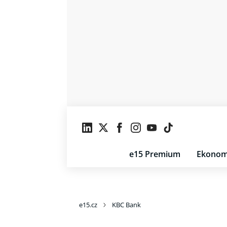
e15 Premium
Ekonom
e15.cz
KBC Bank