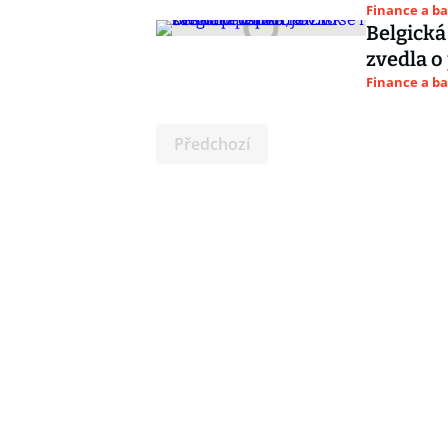
Finance a b
Belgická
zvedla o
Finance a b
Předchozí