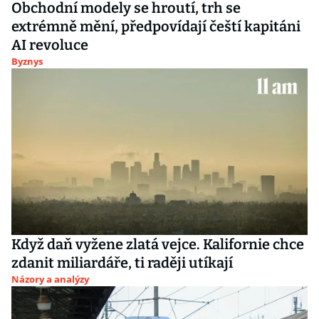
Obchodní modely se hroutí, trh se
extrémně mění, předpovídají čeští kapitáni
AI revoluce
Byznys
Když daň vyžene zlatá vejce. Kalifornie chce
zdanit miliardáře, ti raději utíkají
Názory a analýzy