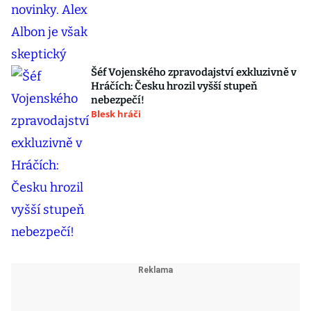
Šéf Vojenského zpravodajství exkluzivně v
Hráčích: Česku hrozil vyšší stupeň
nebezpečí!
Blesk hráči