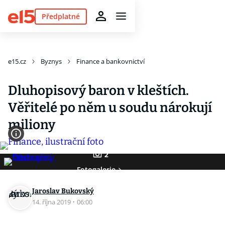
Předplatné
e15.cz
Byznys
Finance a bankovnictví
Dluhopisový baron v kleštích.
Věřitelé po něm u soudu nárokují
miliony
2
Fotogalerie
Jaroslav Bukovský
14. října 2019
·
06:00