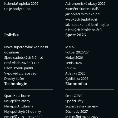
Kalendář úplňků 2026
Astronomické úkazy 2026:
Co je bodycount?
zatmění slunce a další
Jak obléci miminko při
vysokých teplotách?
Jak na dokonalé letní mojito
6 lehkých letních salátů
Politika
Sport 2026
Nová superdávka: kdo na ní
MMA
dosáhne?
Fotbal 2026/27
Sjezd sudetských Němců
Hokej 2026
Proč vláda zavádí EET?
Tenis 2026
Padni komu padni
F1 2026
Výpověď z práce vzor
Atletika 2026
Divoký kačer
Cyklistika 2026
Technologie
Ekonomika
SpaceX na burze
Smrt OSVČ
Nejlepší telefony
Spořicí účty
Nejlepší AI zdarma
Superdávka – změny
Nejlepší chytré hodinky
Důchody 2027
Nejlepší VPN – srovnání
Minimální mzda 2027