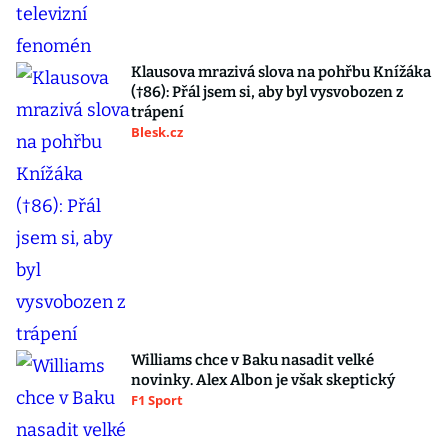
Klausova mrazivá slova na pohřbu Knížáka
(†86): Přál jsem si, aby byl vysvobozen z
trápení
Blesk.cz
Williams chce v Baku nasadit velké
novinky. Alex Albon je však skeptický
F1 Sport