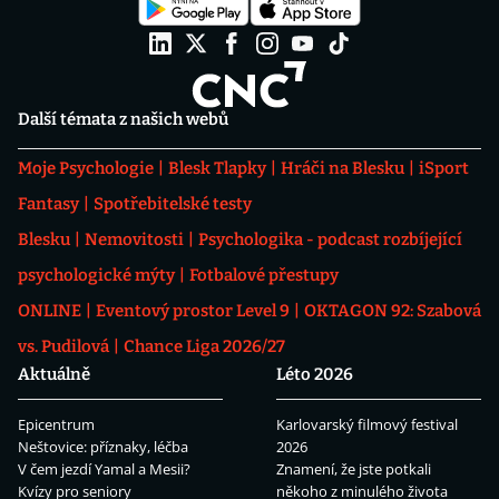
Další témata z našich webů
Moje Psychologie
Blesk Tlapky
Hráči na Blesku
iSport
Fantasy
Spotřebitelské testy
Blesku
Nemovitosti
Psychologika - podcast rozbíjející
psychologické mýty
Fotbalové přestupy
ONLINE
Eventový prostor Level 9
OKTAGON 92: Szabová
vs. Pudilová
Chance Liga 2026/27
Aktuálně
Léto 2026
Epicentrum
Karlovarský filmový festival
Neštovice: příznaky, léčba
2026
V čem jezdí Yamal a Mesii?
Znamení, že jste potkali
Kvízy pro seniory
někoho z minulého života