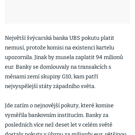
Největší švýcarská banka UBS pokutu platit
nemusí, protože komisi na existenci kartelu
upozornila. Jinak by musela zaplatit 94 milionů
eur. Banky se domlouvaly na transakcích s
měnami zemí skupiny G10, kam patří
nejvyspělejší státy západního světa.
Jde zatím o nejnovější pokuty, které komise
vyměřila bankovním institucím. Banky za
posledních více než deset let v celém světě
dostaly pokuty v úhrnu za miliardy eur, většinou