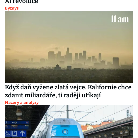
AI revoluce
Byznys
Když daň vyžene zlatá vejce. Kalifornie chce
zdanit miliardáře, ti raději utíkají
Názory a analýzy