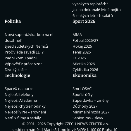
vysokých teplotách?
Jak na dokonalé letní mojito
6 lehkých letních salátů
Politika
Sport 2026
Nová superdávka: kdo na ní
MMA
dosáhne?
Fotbal 2026/27
Sjezd sudetských Němců
Hokej 2026
Proč vláda zavádí EET?
Tenis 2026
Padni komu padni
F1 2026
Výpověď z práce vzor
Atletika 2026
Divoký kačer
Cyklistika 2026
Technologie
Ekonomika
SpaceX na burze
Smrt OSVČ
Nejlepší telefony
Spořicí účty
Nejlepší AI zdarma
Superdávka – změny
Nejlepší chytré hodinky
Důchody 2027
Nejlepší VPN – srovnání
Minimální mzda 2027
Netflix filmy a seriály
Senior Pas – slevy
© 2001 - 2026 Copyright
CZECH NEWS CENTER a.s.
se sídlem náměstí Marie Schmolkové 3493/1, 100 00 Praha 10 -