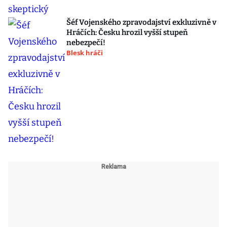
Šéf Vojenského zpravodajství exkluzivně v
Hráčích: Česku hrozil vyšší stupeň
nebezpečí!
Blesk hráči