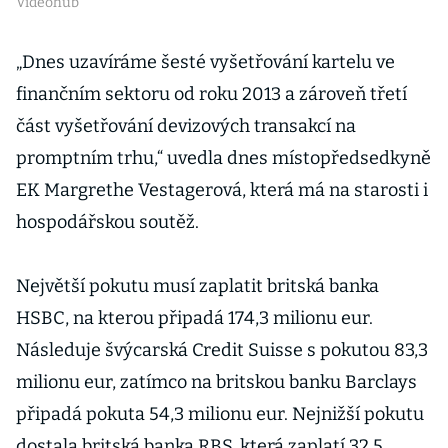
Videohub
„Dnes uzavíráme šesté vyšetřování kartelu ve
finančním sektoru od roku 2013 a zároveň třetí
část vyšetřování devizových transakcí na
promptním trhu,“ uvedla dnes místopředsedkyně
EK Margrethe Vestagerová, která má na starosti i
hospodářskou soutěž.
Největší pokutu musí zaplatit britská banka
HSBC, na kterou připadá 174,3 milionu eur.
Následuje švýcarská Credit Suisse s pokutou 83,3
milionu eur, zatímco na britskou banku Barclays
připadá pokuta 54,3 milionu eur. Nejnižší pokutu
dostala britská banka RBS, která zaplatí 32,5