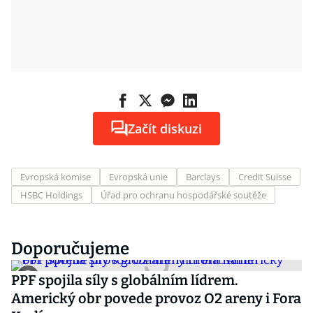
Začít diskuzi
Evropská komise
Evropská unie
Barclays
Credit Suisse
HSBC Holdings
Úřad pro ochranu hospodářské soutěže
Doporučujeme
PPF spojila síly s globálním lídrem.
Americký obr povede provoz O2 areny i Fora