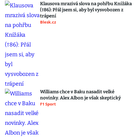
Klausova mrazivá slova na pohřbu Knížáka
(†86): Přál jsem si, aby byl vysvobozen z
trápení
Blesk.cz
Williams chce v Baku nasadit velké
novinky. Alex Albon je však skeptický
F1 Sport