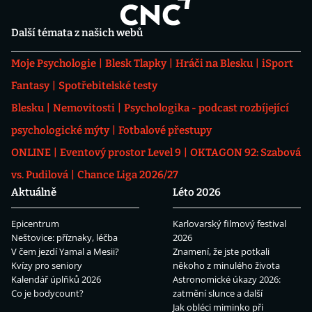
Další témata z našich webů
Moje Psychologie
Blesk Tlapky
Hráči na Blesku
iSport
Fantasy
Spotřebitelské testy
Blesku
Nemovitosti
Psychologika - podcast rozbíjející
psychologické mýty
Fotbalové přestupy
ONLINE
Eventový prostor Level 9
OKTAGON 92: Szabová
vs. Pudilová
Chance Liga 2026/27
Aktuálně
Léto 2026
Epicentrum
Karlovarský filmový festival
Neštovice: příznaky, léčba
2026
V čem jezdí Yamal a Mesii?
Znamení, že jste potkali
Kvízy pro seniory
někoho z minulého života
Kalendář úplňků 2026
Astronomické úkazy 2026:
Co je bodycount?
zatmění slunce a další
Jak obléci miminko při