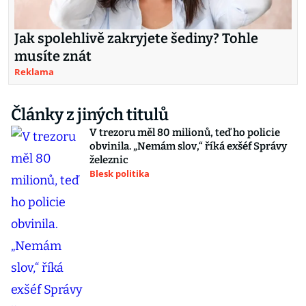
Jak spolehlivě zakryjete šediny? Tohle
musíte znát
Reklama
Články z jiných titulů
V trezoru měl 80 milionů, teď ho policie
obvinila. „Nemám slov,“ říká exšéf Správy
železnic
Blesk politika