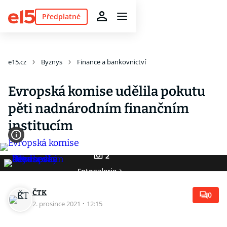
Předplatné
e15.cz
Byznys
Finance a bankovnictví
Evropská komise udělila pokutu
pěti nadnárodním finančním
institucím
2
Fotogalerie
ČTK
0
2. prosince 2021
·
12:15