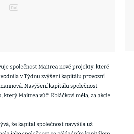
avuje společnost Maitrea nové projekty, které
ůvodnila v Týdnu zvýšení kapitálu provozní
nmannová. Navýšení kapitálu společnost
 který Maitrea vůči Koláčkovi měla, za akcie
ývá, že kapitál společnost navýšila už
ínala jako společnost se základním kapitálem