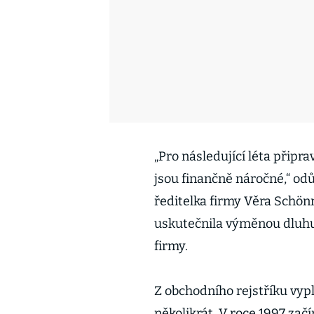
„Pro následující léta připr
jsou finančně náročné,“ od
ředitelka firmy Věra Schö
uskutečnila výměnou dluhu,
firmy.
Z obchodního rejstříku vypl
několikrát. V roce 1997 zač