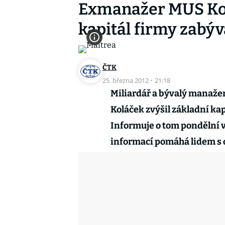
Exmanažer MUS Kolá
kapitál firmy zabýv
ČTK
25. března 2012
·
21:18
Miliardář a bývalý manaže
Koláček zvýšil základní kap
Informuje o tom pondělní v
informací pomáhá lidem s