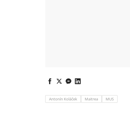
Antonín Koláček
Maitrea
MUS