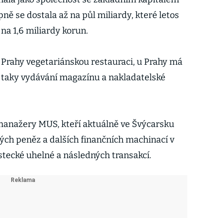
ně se dostala až na půl miliardy, které letos
na 1,6 miliardy korun.
 Prahy vegetariánskou restauraci, u Prahy má
 taky vydávání magazínu a nakladatelské
manažery MUS, kteří aktuálně ve Švýcarsku
vých peněz a dalších finančních machinací v
ostecké uhelné a následných transakcí.