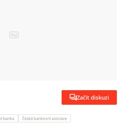
Začít diskuzi
í banka
Česká bankovní asociace