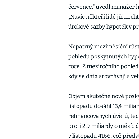
července,“ uvedl manažer 
„Navíc někteří lidé již nech
úrokové sazby hypoték v pří
Nepatrný meziměsíční růst 
pohledu poskytnutých hypo
roce. Z meziročního pohledu
kdy se data srovnávají s v
Objem skutečně nově posk
listopadu dosáhl 13,4 milia
refinancovaných úvěrů, tedy 
proti 2,9 miliardy o měsíc
v listopadu 4166, což před