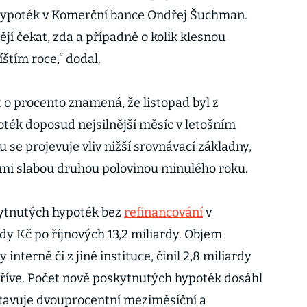
hypoték v Komerční bance Ondřej Šuchman.
tějí čekat, zda a případně o kolik klesnou
štím roce,“ dodal.
o procento znamená, že listopad byl z
ték doposud nejsilnější měsíc v letošním
 se projevuje vliv nižší srovnávací základny,
elmi slabou druhou polovinou minulého roku.
ytnutých hypoték bez
refinancování
v
rdy Kč po říjnových 13,2 miliardy. Objem
interně či z jiné instituce, činil 2,8 miliardy
 dříve. Počet nově poskytnutých hypoték dosáhl
stavuje dvouprocentní meziměsíční a