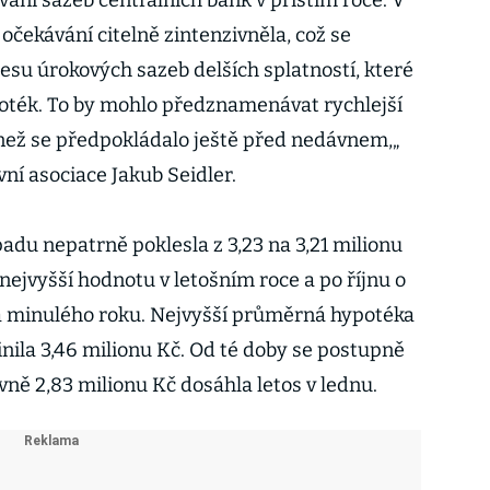
ování sazeb centrálních bank v příštím roce. V
očekávání citelně zintenzivněla, což se
klesu úrokových sazeb delších splatností, které
ypoték. To by mohlo předznamenávat rychlejší
než se předpokládalo ještě před nedávnem,„
í asociace Jakub Seidler.
adu nepatrně poklesla z 3,23 na 3,21 milionu
 nejvyšší hodnotu v letošním roce a po říjnu o
a minulého roku. Nejvyšší průměrná hypotéka
činila 3,46 milionu Kč. Od té doby se postupně
ovně 2,83 milionu Kč dosáhla letos v lednu.