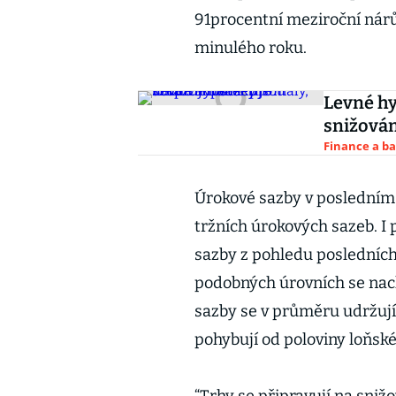
91procentní meziroční nárů
minulého roku.
Levné hy
snižován
Finance a b
Úrokové sazby v posledním 
tržních úrokových sazeb. I 
sazby z pohledu posledníc
podobných úrovních se nac
sazby se v průměru udržují 
pohybují od poloviny loňsk