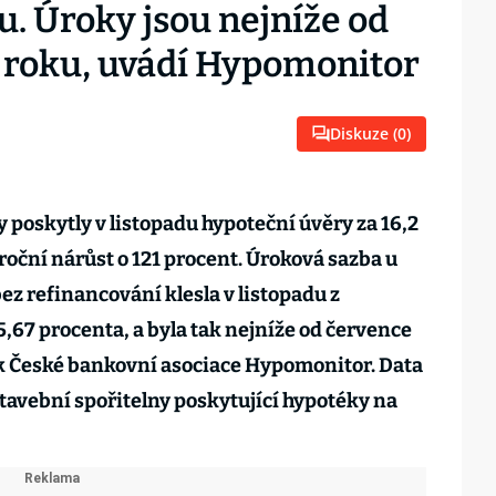
. Úroky jsou nejníže od
 roku, uvádí Hypomonitor
Diskuze (
0
)
 poskytly v listopadu hypoteční úvěry za 16,2
roční nárůst o 121 procent. Úroková sazba u
z refinancování klesla v listopadu z
5,67 procenta, a byla tak nejníže od července
tik České bankovní asociace Hypomonitor. Data
tavební spořitelny poskytující hypotéky na