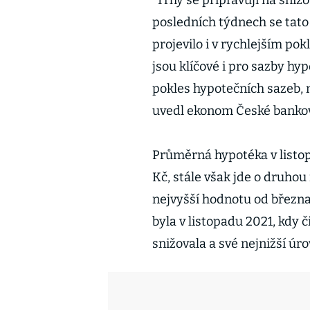
“Trhy se připravují na sniž
posledních týdnech se tato 
projevilo i v rychlejším po
jsou klíčové i pro sazby h
pokles hypotečních sazeb, 
uvedl ekonom České bankovn
Průměrná hypotéka v listop
Kč, stále však jde o druhou
nejvyšší hodnotu od březn
byla v listopadu 2021, kdy 
snižovala a své nejnižší úr