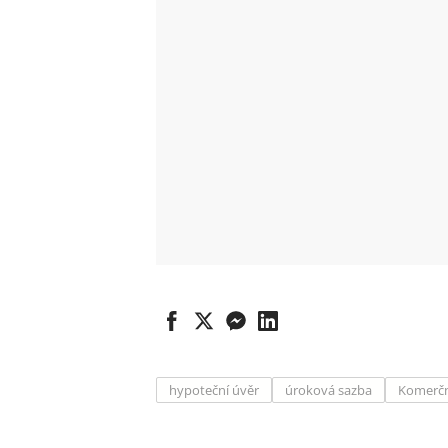
hypoteční úvěr
úroková sazba
Komerčn