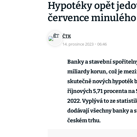
Hypotéky opět jedou
července minulého
ČTK
14. prosince 2023
·
06:46
Banky a stavební spořitelny
miliardy korun, což je mezi
skutečně nových hypoték be
říjnových 5,71 procenta na 
2022. Vyplývá to ze statis
dodávají všechny banky a s
českém trhu.