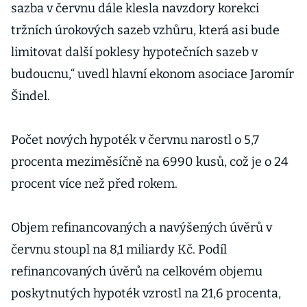
sazba v červnu dále klesla navzdory korekci
tržních úrokových sazeb vzhůru, která asi bude
limitovat další poklesy hypotečních sazeb v
budoucnu,“ uvedl hlavní ekonom asociace Jaromír
Šindel.
Počet nových hypoték v červnu narostl o 5,7
procenta meziměsíčně na 6990 kusů, což je o 24
procent více než před rokem.
Objem refinancovaných a navýšených úvěrů v
červnu stoupl na 8,1 miliardy Kč. Podíl
refinancovaných úvěrů na celkovém objemu
poskytnutých hypoték vzrostl na 21,6 procenta,