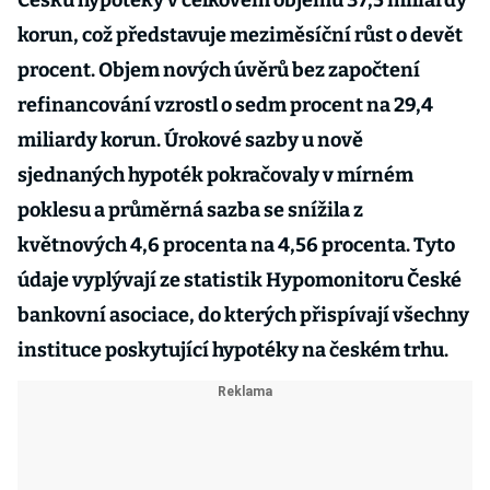
Česku hypotéky v celkovém objemu 37,5 miliardy
korun, což představuje meziměsíční růst o devět
procent. Objem nových úvěrů bez započtení
refinancování vzrostl o sedm procent na 29,4
miliardy korun. Úrokové sazby u nově
sjednaných hypoték pokračovaly v mírném
poklesu a průměrná sazba se snížila z
květnových 4,6 procenta na 4,56 procenta. Tyto
údaje vyplývají ze statistik Hypomonitoru České
bankovní asociace, do kterých přispívají všechny
instituce poskytující hypotéky na českém trhu.