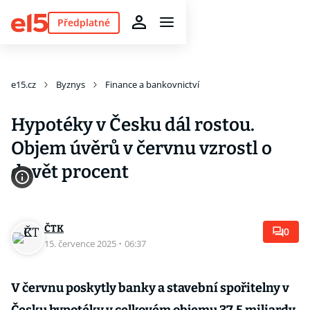
Předplatné
e15.cz
Byznys
Finance a bankovnictví
Hypotéky v Česku dál rostou.
Objem úvěrů v červnu vzrostl o
devět procent
ČTK
0
15. července 2025
·
06:37
V červnu poskytly banky a stavební spořitelny v