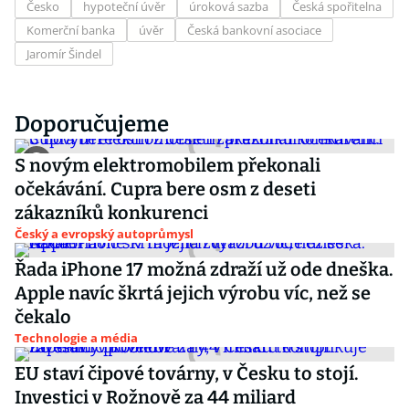
Česko
hypoteční úvěr
úroková sazba
Česká spořitelna
Komerční banka
úvěr
Česká bankovní asociace
Jaromír Šindel
Doporučujeme
S novým elektromobilem překonali
očekávání. Cupra bere osm z deseti
zákazníků konkurenci
Český a evropský autoprůmysl
Řada iPhone 17 možná zdraží už ode dneška.
Apple navíc škrtá jejich výrobu víc, než se
čekalo
Technologie a média
EU staví čipové továrny, v Česku to stojí.
Investici v Rožnově za 44 miliard