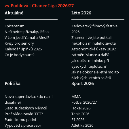
vs. Pudilová
Chance Liga 2026/27
Aktuálně
Léto 2026
Epicentrum
Karlovarský filmový festival
Neštovice: příznaky, léčba
2026
V čem jezdí Yamal a Mesii?
Znamení, že jste potkali
Kvízy pro seniory
někoho z minulého života
Kalendář úplňků 2026
Astronomické úkazy 2026:
Co je bodycount?
zatmění slunce a další
Jak obléci miminko při
vysokých teplotách?
Jak na dokonalé letní mojito
6 lehkých letních salátů
Politika
Sport 2026
Nová superdávka: kdo na ní
MMA
dosáhne?
Fotbal 2026/27
Sjezd sudetských Němců
Hokej 2026
Proč vláda zavádí EET?
Tenis 2026
Padni komu padni
F1 2026
Výpověď z práce vzor
Atletika 2026