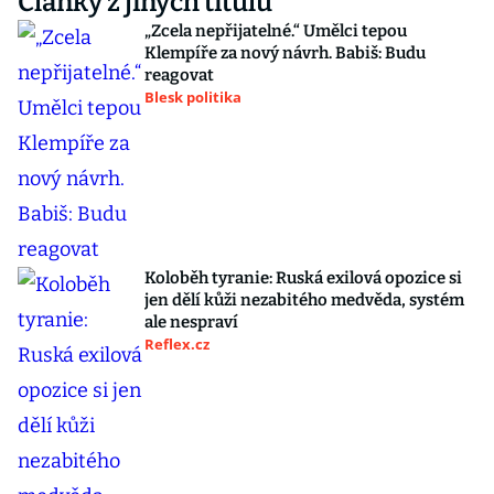
Články z jiných titulů
„Zcela nepřijatelné.“ Umělci tepou
Klempíře za nový návrh. Babiš: Budu
reagovat
Blesk politika
Koloběh tyranie: Ruská exilová opozice si
jen dělí kůži nezabitého medvěda, systém
ale nespraví
Reflex.cz