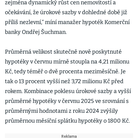
zejména dynamický růst cen nemovitostí a
očekávání, že úrokové sazby v dohledné době již
příliš nezlevní,“ míní manažer hypoték Komerční
banky Ondřej Šuchman.
Průměrná velikost skutečně nově poskytnuté
hypotéky v červnu mírně stoupla na 4,21 milionu
Kč, tedy téměř o dvě procenta meziměsíčně. Je
tak o 13 procent vyšší než 3,72 milionu Kč před
rokem. Kombinace poklesu úrokové sazby a vyšší
průměrné hypotéky v červnu 2025 ve srovnání s
průměrnými hodnotami z roku 2024 zvýšily
průměrnou měsíční splátku hypotéky o 1800 Kč.