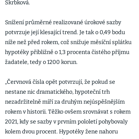
Skrbková.
Snížení průměrné realizované úrokové sazby
potvrzuje její klesající trend. Je tak o 0,49 bodu
níže než před rokem, což snižuje měsíční splátku
hypotéky přibližně o 1,3 procenta čistého příjmu
žadatele, tedy o 1200 korun.
„Červnová čísla opět potvrzují, že pokud se
nestane nic dramatického, hypoteční trh
nezadržitelně míří za druhým nejúspěšnějším
rokem v historii. Těžko ovšem srovnávat s rokem
2021, kdy se sazby v prvním pololetí pohybovaly
kolem dvou procent. Hypotéky žene nahoru