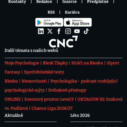
Kontakty
Redakce
Inzerce
Předplatné
RSS
Kariéra
Další témata z našich webů
Moje Psychologie
Blesk Tlapky
Hráči na Blesku
iSport
Fantasy
Spotřebitelské testy
Blesku
Nemovitosti
Psychologika - podcast rozbíjející
psychologické mýty
Fotbalové přestupy
ONLINE
Eventový prostor Level 9
OKTAGON 92: Szabová
vs. Pudilová
Chance Liga 2026/27
Aktuálně
Léto 2026