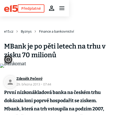
Předplatné
e15.cz
Byznys
Finance a bankovnictví
MBank je po pěti letech na trhu v
zisku 70 milionů
Zdeněk Pečený
29. března 2013
·
07:44
První nízkonákladová banka na českém trhu
dokázala loni poprvé hospodařit se ziskem.
Mbank, která na trh vstoupila na podzim 2007,