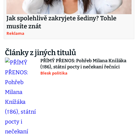
Jak spolehlivě zakryjete šediny? Tohle
musíte znát
Reklama
Články z jiných titulů
PŘÍMÝ PŘENOS: Pohřeb Milana Knížáka
(†86), státní pocty i nečekaní řečníci
Blesk politika