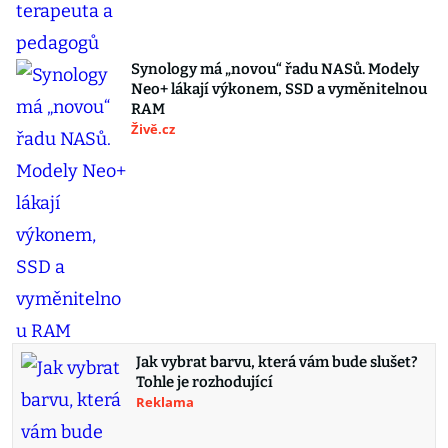
Synology má „novou“ řadu NASů. Modely
Neo+ lákají výkonem, SSD a vyměnitelnou
RAM
Živě.cz
Jak vybrat barvu, která vám bude slušet?
Tohle je rozhodující
Reklama