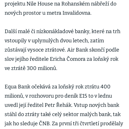
projektu Nile House na Rohanském nábřeží do
nových prostor u metra Invalidovna.
Další malé či nízkonákladové banky, které na trh
vstoupily v uplynulých dvou letech, zatím
zůstávají vysoce ztrátové. Air Bank skončí podle
slov jejího ředitele Ericha Čomora za loňský rok
ve ztrátě 300 milionů.
Equa Bank očekává za loňský rok ztrátu 400
milionů, v rozhovoru pro deník E15 to v lednu
uvedl její ředitel Petr Řehák. Vstup nových bank
stáhl do ztráty také celý sektor malých bank, tak
jak ho sleduje ČNB. Za první tři čtvrtletí prodělaly