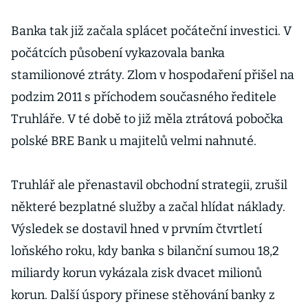
Banka tak již začala splácet počáteční investici. V
počátcích působení vykazovala banka
stamilionové ztráty. Zlom v hospodaření přišel na
podzim 2011 s příchodem současného ředitele
Truhláře. V té době to již měla ztrátová pobočka
polské BRE Bank u majitelů velmi nahnuté.
Truhlář ale přenastavil obchodní strategii, zrušil
některé bezplatné služby a začal hlídat náklady.
Výsledek se dostavil hned v prvním čtvrtletí
loňského roku, kdy banka s bilanční sumou 18,2
miliardy korun vykázala zisk dvacet milionů
korun. Další úspory přinese stěhování banky z