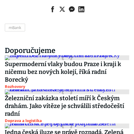
mBank
Doporučujeme
Supermoderní vlaky budou Praze i kraji k
ničemu bez nových kolejí, říká radní
Borecký
Rozhovory
Železniční zakázka století míří k Českým
drahám. Jako vítěze je schválili středočeští
radní
Doprava a logistika
Jedna česká iluze se právě rozpadá. Zelená