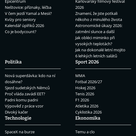
Epicentrum
Karlovarský filmový festival
Neštovice: příznaky, léčba
2026
V čem jezdí Yamal a Mesii?
Znamení, že jste potkali
Kvízy pro seniory
někoho z minulého života
Kalendář úplňků 2026
Astronomické úkazy 2026:
Co je bodycount?
zatmění slunce a další
Jak obléci miminko při
vysokých teplotách?
Jak na dokonalé letní mojito
6 lehkých letních salátů
Politika
Sport 2026
Nová superdávka: kdo na ní
MMA
dosáhne?
Fotbal 2026/27
Sjezd sudetských Němců
Hokej 2026
Proč vláda zavádí EET?
Tenis 2026
Padni komu padni
F1 2026
Výpověď z práce vzor
Atletika 2026
Divoký kačer
Cyklistika 2026
Technologie
Ekonomika
SpaceX na burze
Temu a clo