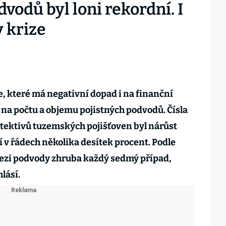
vodů byl loni rekordní. I
y krize
, které má negativní dopad i na finanční
 i na počtu a objemu pojistných podvodů. Čísla
detektivů tuzemských pojišťoven byl nárůst
v řádech několika desítek procent. Podle
mezi podvody zhruba každý sedmý případ,
lásí.