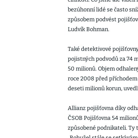
bezúhonní lidé se často sníž
způsobem podvést pojišťovnu
Ludvík Bohman.
Také detektivové pojišťovny
pojistných podvodů za 74 mi
50 milionů. Objem odhalený
roce 2008 před příchodem e
deseti milionů korun, uvedl 
Allianz pojišťovna díky odh
ČSOB Pojišťovna 54 milion
způsobené podnikateli. Ty t
„Bohužel stále se setkávám