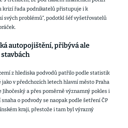
rizí řada podnikatelů přistupuje i k
 svých problémů“, podotkl šéf vyšetřovatelů
oráček.
ká autopojištění, přibývá ale
 stavbách
emí z hlediska podvodů patřilo podle statistik
ě jako v předchozích letech hlavní město Praha
aje Jihočeský a přes poměrně významný pokles i
í snaha o podvody se naopak podle šetření ČP
nském kraji, přestože i tam byl výrazný