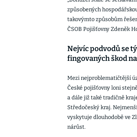
způsobených hospodářskou k
takovýmto způsobům řešení
ČSOB Pojišťovny Zdeněk H
Nejvíc podvodů se tý
fingovaných škod na
Mezi nejproblematičtější úz
České pojišťovny loni stejn
a dále již také tradičně kr
Středočeský kraj. Nejmenš
vyskytuje dlouhodobě ve Zlí
nárůst.