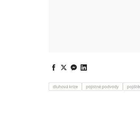
dluhová krize
pojistné podvody
pojiště