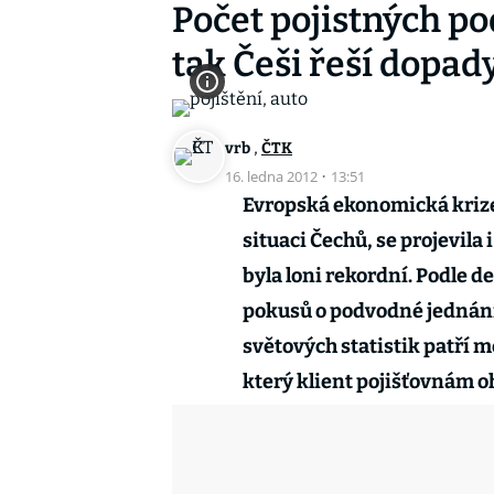
Počet pojistných pod
tak Češi řeší dopad
,
vrb
ČTK
16. ledna 2012
·
13:51
Evropská ekonomická krize
situaci Čechů, se projevila
byla loni rekordní. Podle 
pokusů o podvodné jednání 
světových statistik patří 
který klient pojišťovnám oh