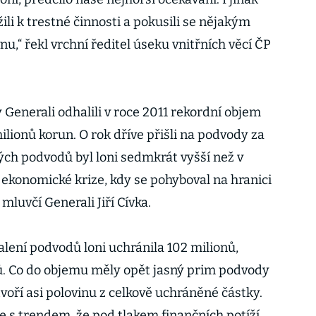
ili k trestné činnosti a pokusili se nějakým
,“ řekl vrchní ředitel úseku vnitřních věcí ČP
 Generali odhalili v roce 2011 rekordní objem
lionů korun. O rok dříve přišli na podvody za
ch podvodů byl loni sedmkrát vyšší než v
konomické krize, kdy se pohyboval na hranici
mluvčí Generali Jiří Cívka.
alení podvodů loni uchránila 102 milionů,
ů. Co do objemu měly opět jasný prim podvody
voří asi polovinu z celkově uchráněné částky.
e s trendem, že pod tlakem finančních potíží