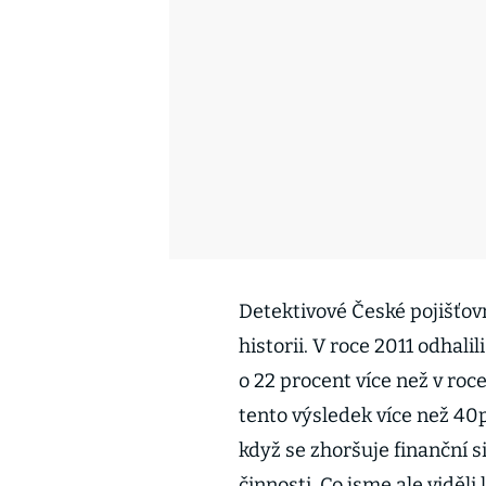
Detektivové České pojišťovn
historii. V roce 2011 odhali
o 22 procent více než v ro
tento výsledek více než 40p
když se zhoršuje finanční s
činnosti. Co jsme ale viděli 