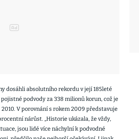
y dosáhli absolutního rekordu v její 185leté
li pojistné podvody za 338 milionů korun, což je
ce 2010. V porovnání s rokem 2009 představuje
rocentní nárůst. „Historie ukázala, že vždy,
ituace, jsou lidé více náchylní k podvodné
loni, předčilo naše nejhorší očekávání. I jinak