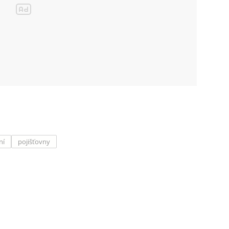
ní
pojišťovny