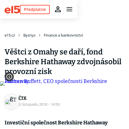
Předplatné
e15.cz
Byznys
Finance a bankovnictví
Věštci z Omahy se daří, fond
Berkshire Hathaway zdvojnásobil
provozní zisk
ČTK
3. listopadu 2018
·
14:50
Investiční společnost Berkshire Hathaway