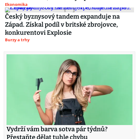
Ekonomika
Český byznysový tandem expanduje na
Západ. Získal podíl v britské zbrojovce,
konkurentovi Explosie
Burzy a trhy
Vydrží vám barva sotva pár týdnů?
Přestaňte dělat tuhle chybu