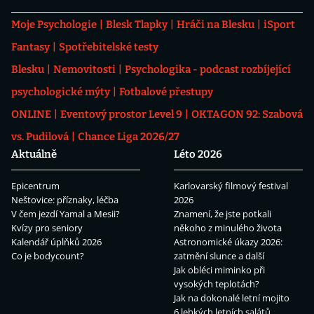
Moje Psychologie
Blesk Tlapky
Hráči na Blesku
iSport
Fantasy
Spotřebitelské testy
Blesku
Nemovitosti
Psychologika - podcast rozbíjející
psychologické mýty
Fotbalové přestupy
ONLINE
Eventový prostor Level 9
OKTAGON 92: Szabová
vs. Pudilová
Chance Liga 2026/27
Aktuálně
Léto 2026
Epicentrum
Karlovarský filmový festival
Neštovice: příznaky, léčba
2026
V čem jezdí Yamal a Mesii?
Znamení, že jste potkali
Kvízy pro seniory
někoho z minulého života
Kalendář úplňků 2026
Astronomické úkazy 2026:
Co je bodycount?
zatmění slunce a další
Jak obléci miminko při
vysokých teplotách?
Jak na dokonalé letní mojito
6 lehkých letních salátů