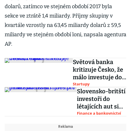
dolarů, zatímco ve stejném období 2017 byla
sekce ve ztrátě 1,4 miliardy. Příjmy skupiny v
kvartále vzrostly na 63,45 miliardy dolarů z 59,5
miliardy ve stejném období loni, napsala agentura
AP.
Světová banka
kritizuje Česko, že
málo investuje do
start-upů
Startupy
Slovensko-britští
investoři do
létajících aut si
jdou pro peníze
Finance a bankovnictví
do Česka