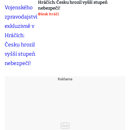
Hráčích: Česku hrozil vyšší stupeň
nebezpečí!
Blesk hráči