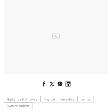
Berkshire Hathaway
finance
investice
peníze
Warren Buffett