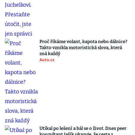
Proč říkáme volant, kapota nebo dálnice?
Takto vznikla motoristická slova, která
zná každý
Auto.cz
Utíkal po lešení a bál se o život. Dnes peer
konzultant Jašík ukazuje, že cesta z