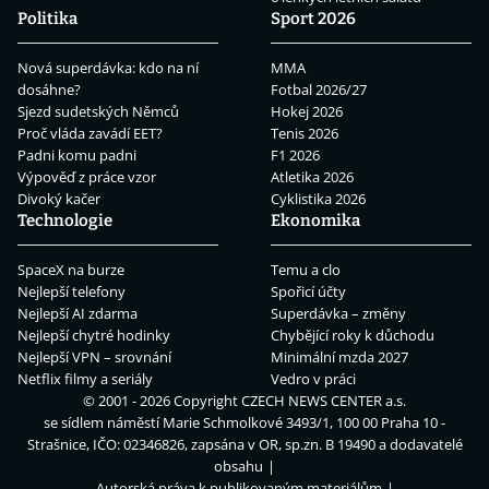
Politika
Sport 2026
Nová superdávka: kdo na ní
MMA
dosáhne?
Fotbal 2026/27
Sjezd sudetských Němců
Hokej 2026
Proč vláda zavádí EET?
Tenis 2026
Padni komu padni
F1 2026
Výpověď z práce vzor
Atletika 2026
Divoký kačer
Cyklistika 2026
Technologie
Ekonomika
SpaceX na burze
Temu a clo
Nejlepší telefony
Spořicí účty
Nejlepší AI zdarma
Superdávka – změny
Nejlepší chytré hodinky
Chybějící roky k důchodu
Nejlepší VPN – srovnání
Minimální mzda 2027
Netflix filmy a seriály
Vedro v práci
© 2001 - 2026 Copyright
CZECH NEWS CENTER a.s.
se sídlem náměstí Marie Schmolkové 3493/1, 100 00 Praha 10 -
Strašnice, IČO: 02346826, zapsána v OR, sp.zn. B 19490 a dodavatelé
obsahu
Autorská práva k publikovaným materiálům